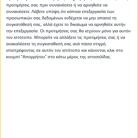
προτιμήσεις σας πριν συναινέσετε ή να αρνηθείτε να
συναινέσετε.
Λάβετε υπόψη ότι κάποια επεξεργασία των
Ακολούθησε την εφημερίδα ΝΕΟΣ
προσωπικών σας δεδομένων ενδέχεται να μην απαιτεί τη
ΑΓΩΝ στο Google News!
συγκατάθεσή σας, αλλά έχετε το δικαίωμα να αρνηθείτε αυτήν
την επεξεργασία. Οι προτιμήσεις σας θα ισχύουν μόνο για αυτόν
Όλες οι εξελίξεις στην περιοχή της
τον ιστότοπο. Μπορείτε να αλλάξετε τις προτιμήσεις σας ή να
Καρδίτσας και ευρύτερα της Θεσσαλίας
ανακαλέσετε τη συγκατάθεσή σας ανά πάσα στιγμή
επιστρέφοντας σε αυτόν τον ιστότοπο και κάνοντας κλικ στο
κουμπί "Απορρήτου" στο κάτω μέρος της ιστοσελίδας.
ΠΡΟΗΓΟΥΜΕΝΟ ΑΡΘΡΟ
ΕΠΟΜΕΝΟ ΑΡΘΡΟ
Έπεσαν οι υπογραφές για το
Υπόθεση Μαντλίν: Στο
Καρδίτσα - Δέλτα
νοσοκομείο ο Γερμανός
ύποπτος με σπασμένα πλευρά
- Τον έδειραν στο κελί;