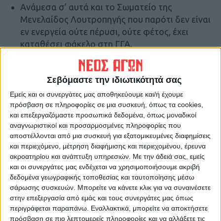
Ανάμεσα σ’ αυτά και το Σωματείο της
Μενελαίδος Λουτροπηγής που παρότι δεν είναι
εν ενεργεία ούτε πέρυσι, ούτε φέτος, έχει
καταθέσει φάκελο στη ΓΓΑ.
Την ίδια στιγμή που «ηχηρά» ονόματα,
απουσιάζουν από τη διαδικασία αυτή.
Σεβόμαστε την ιδιωτικότητά σας
Ο ΑΟΚ διαθέτει την τρέχουσα περίοδο έναν
Εμείς και οι συνεργάτες μας αποθηκεύουμε και/ή έχουμε
από τους καλύτερους πορτιέρο τα τελευταία
πρόσβαση σε πληροφορίες σε μια συσκευή, όπως τα cookies,
χρόνια στο τοπικό πρωτάθλημα.
και επεξεργαζόμαστε προσωπικά δεδομένα, όπως μοναδικοί
Ωστόσο στις τελευταίες ημέρες της
αναγνωριστικοί και προσαρμοσμένες πληροφορίες που
μεταγραφικής περιόδου προχώρησε σε μία
αποστέλλονται από μια συσκευή για εξατομικευμένες διαφημίσεις
και περιεχόμενο, μέτρηση διαφήμισης και περιεχομένου, έρευνα
ακόμη προσθήκη.
ακροατηρίου και ανάπτυξη υπηρεσιών.
Με την άδειά σας, εμείς
Μάλιστα ο Χρήστος Μπατζιάς του έδωσε την
και οι συνεργάτες μας ενδέχεται να χρησιμοποιήσουμε ακριβή
ευκαιρία να αγωνιστεί στο τελευταίο προ της
δεδομένα γεωγραφικής τοποθεσίας και ταυτοποίησης μέσω
διακοπής ματς πρωταθλήματος .
σάρωσης συσκευών. Μπορείτε να κάνετε κλικ για να συναινέσετε
στην επεξεργασία από εμάς και τους συνεργάτες μας όπως
περιγράφεται παραπάνω. Εναλλακτικά, μπορείτε να αποκτήσετε
Τελευταίες Ειδήσεις Σήμερα
πρόσβαση σε πιο λεπτομερείς πληροφορίες και να αλλάξετε τις