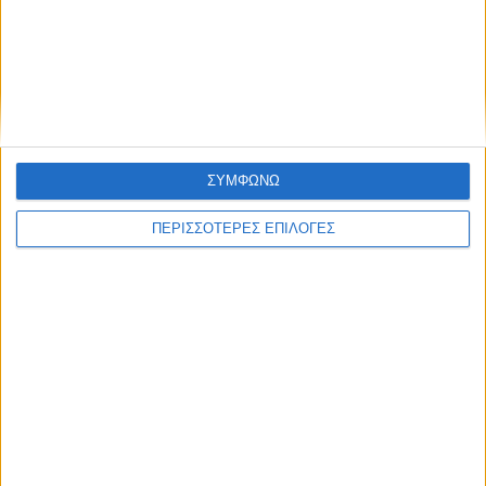
ΑΘΛΗΤΙΚΑ
Στο Πρόγραμμα της Περιφέρειας
Θεσσαλίας η κερκίδα στο γήπεδο του
Μασχολουρίου
ΣΥΜΦΩΝΩ
ΠΕΡΙΣΣΟΤΕΡΕΣ ΕΠΙΛΟΓΕΣ
ΘΕΣΣΑΛΙΑ FM
ΑΚΟΥΣΤΕ ΖΩΝΤΑΝΑ