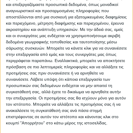
και επεξεργαζόμαστε προσωπικά δεδομένα, όπως μοναδικοί
αναγνωριστικοί και προσαρμοσμένες πληροφορίες που
αποστέλλονται από μια συσκευή για εξατομικευμένες διαφημίσεις
και περιεχόμενο, μέτρηση διαφήμισης και περιεχομένου, έρευνα
ακροατηρίου και ανάπτυξη υπηρεσιών.
Με την άδειά σας, εμείς
ΠΑΡΟΜΟΙΑ ΑΡΘΡΑ
και οι συνεργάτες μας ενδέχεται να χρησιμοποιήσουμε ακριβή
δεδομένα γεωγραφικής τοποθεσίας και ταυτοποίησης μέσω
σάρωσης συσκευών. Μπορείτε να κάνετε κλικ για να συναινέσετε
στην επεξεργασία από εμάς και τους συνεργάτες μας όπως
περιγράφεται παραπάνω. Εναλλακτικά, μπορείτε να αποκτήσετε
πρόσβαση σε πιο λεπτομερείς πληροφορίες και να αλλάξετε τις
προτιμήσεις σας πριν συναινέσετε ή να αρνηθείτε να
συναινέσετε.
Λάβετε υπόψη ότι κάποια επεξεργασία των
προσωπικών σας δεδομένων ενδέχεται να μην απαιτεί τη
συγκατάθεσή σας, αλλά έχετε το δικαίωμα να αρνηθείτε αυτήν
την επεξεργασία. Οι προτιμήσεις σας θα ισχύουν μόνο για αυτόν
τον ιστότοπο. Μπορείτε να αλλάξετε τις προτιμήσεις σας ή να
VIDEO ΤΗΣ ΘΕΣΣΑΛΙΑΣ
ανακαλέσετε τη συγκατάθεσή σας ανά πάσα στιγμή
επιστρέφοντας σε αυτόν τον ιστότοπο και κάνοντας κλικ στο
Ρήξη στις λαϊκές αγορές
κουμπί "Απορρήτου" στο κάτω μέρος της ιστοσελίδας.