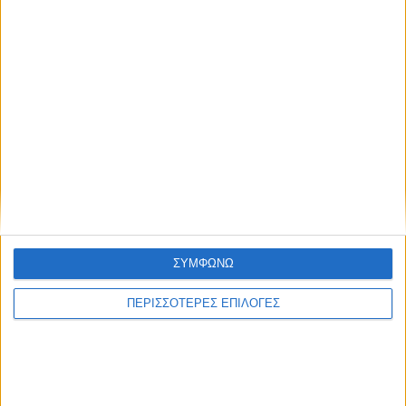
ΣΥΜΦΩΝΩ
ΠΕΡΙΣΣΟΤΕΡΕΣ ΕΠΙΛΟΓΕΣ
Πηγή : in.gr
Τελευταίες Ειδήσεις Σήμερα