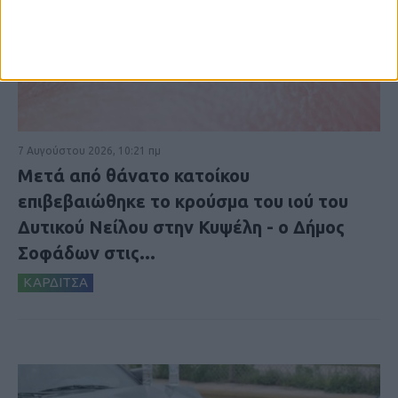
7 Αυγούστου 2026, 10:21 πμ
Μετά από θάνατο κατοίκου
επιβεβαιώθηκε το κρούσμα του ιού του
Δυτικού Νείλου στην Κυψέλη - ο Δήμος
Σοφάδων στις...
ΚΑΡΔΙΤΣΑ