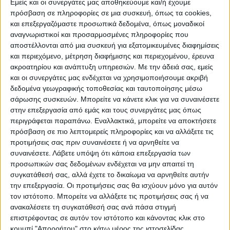
Εμείς και οι συνεργάτες μας αποθηκεύουμε και/ή έχουμε
Τα μέτρα με τα οποία θα αρχίσουν
πρόσβαση σε πληροφορίες σε μια συσκευή, όπως τα cookies,
και επεξεργαζόμαστε προσωπικά δεδομένα, όπως μοναδικοί
Σύμφωνα με την υπουργό Παιδείας, τα
αναγνωριστικοί και προσαρμοσμένες πληροφορίες που
σχολεία θα ανοίξουν στις 14 Σεπτεμβρίου,
αποστέλλονται από μια συσκευή για εξατομικευμένες διαφημίσεις
και περιεχόμενο, μέτρηση διαφήμισης και περιεχομένου, έρευνα
με όλους τους μαθητές και με αυξημένα
ακροατηρίου και ανάπτυξη υπηρεσιών.
Με την άδειά σας, εμείς
μέτρα προφύλαξης.
και οι συνεργάτες μας ενδέχεται να χρησιμοποιήσουμε ακριβή
δεδομένα γεωγραφικής τοποθεσίας και ταυτοποίησης μέσω
Τα μέτρα με τα οποία θα ανοίξουν τα
σάρωσης συσκευών. Μπορείτε να κάνετε κλικ για να συναινέσετε
στην επεξεργασία από εμάς και τους συνεργάτες μας όπως
σχολεία είναι:
περιγράφεται παραπάνω. Εναλλακτικά, μπορείτε να αποκτήσετε
πρόσβαση σε πιο λεπτομερείς πληροφορίες και να αλλάξετε τις
Χρήση μάσκας υποχρεωτική σε όλους τους
προτιμήσεις σας πριν συναινέσετε ή να αρνηθείτε να
χώρους καθώς και στα μέσα μεταφοράς
συναινέσετε.
Λάβετε υπόψη ότι κάποια επεξεργασία των
προσωπικών σας δεδομένων ενδέχεται να μην απαιτεί τη
μαθητών
συγκατάθεσή σας, αλλά έχετε το δικαίωμα να αρνηθείτε αυτήν
Ενημέρωση και οδηγίες έτοιμες οδηγίες ΕΟΔΥ
την επεξεργασία. Οι προτιμήσεις σας θα ισχύουν μόνο για αυτόν
τον ιστότοπο. Μπορείτε να αλλάξετε τις προτιμήσεις σας ή να
Γιατροί θα επισκέπτονται τα σχολεία για να
ανακαλέσετε τη συγκατάθεσή σας ανά πάσα στιγμή
εξηγήσουν τα μέτρα και την ενδεδειγμένη
επιστρέφοντας σε αυτόν τον ιστότοπο και κάνοντας κλικ στο
χρήση της μάσκας
κουμπί "Απορρήτου" στο κάτω μέρος της ιστοσελίδας.