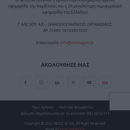
Ο ΝΕΟΣ ΑΓΩΝ είναι η αρχαιότερη καθημερινή πρωινή
εφημερίδα της Καρδίτσας και η 2η μεγαλύτερη περιφερειακή
εφημερίδα της Ελλάδας!
Γ ΑΛΕΞΙΟΥ Α.Ε. - ΔΗΜΟΣΙΟΓΡΑΦΙΚΟΣ ΟΡΓΑΝΙΣΜΟΣ
ΑΡ. ΓΕΜΗ: 19103931000
Επικοινωνία:
info@neosagon.gr
ΑΚΟΛΟΥΘΗΣΕ ΜΑΣ
ΝΑ
Όροι Χρήσης
Πολιτική Απορρήτου
Δήλωση συμμόρφωσης με τη σύσταση (ΕΕ) 2018/334
Copyright
© 2022 ΝΕΟΣ ΑΓΩΝ.
All Right Reserved.
Made by
NORTHBRIDGE
.