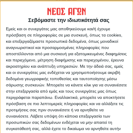
Σεβόμαστε την ιδιωτικότητά σας
Εμείς και οι συνεργάτες μας αποθηκεύουμε και/ή έχουμε
ΝΕΟΣ ΑΓΩΝ
πρόσβαση σε πληροφορίες σε μια συσκευή, όπως τα cookies,
https://neosagon.gr
και επεξεργαζόμαστε προσωπικά δεδομένα, όπως μοναδικοί
αναγνωριστικοί και προσαρμοσμένες πληροφορίες που
Η Αρχαιότερη Καθημερινή Πρωινή Εφημερίδα της Καρδίτσας
αποστέλλονται από μια συσκευή για εξατομικευμένες διαφημίσεις
και περιεχόμενο, μέτρηση διαφήμισης και περιεχομένου, έρευνα
ακροατηρίου και ανάπτυξη υπηρεσιών.
Με την άδειά σας, εμείς
και οι συνεργάτες μας ενδέχεται να χρησιμοποιήσουμε ακριβή
δεδομένα γεωγραφικής τοποθεσίας και ταυτοποίησης μέσω
σάρωσης συσκευών. Μπορείτε να κάνετε κλικ για να συναινέσετε
ΠΑΡΟΜΟΙΑ ΑΡΘΡΑ
στην επεξεργασία από εμάς και τους συνεργάτες μας όπως
περιγράφεται παραπάνω. Εναλλακτικά, μπορείτε να αποκτήσετε
πρόσβαση σε πιο λεπτομερείς πληροφορίες και να αλλάξετε τις
προτιμήσεις σας πριν συναινέσετε ή να αρνηθείτε να
συναινέσετε.
Λάβετε υπόψη ότι κάποια επεξεργασία των
προσωπικών σας δεδομένων ενδέχεται να μην απαιτεί τη
συγκατάθεσή σας, αλλά έχετε το δικαίωμα να αρνηθείτε αυτήν