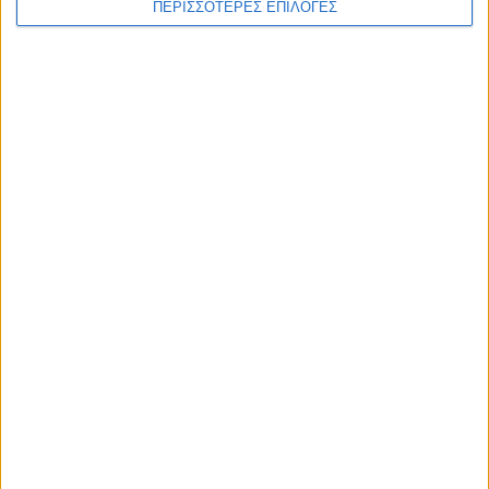
ΠΕΡΙΣΣΟΤΕΡΕΣ ΕΠΙΛΟΓΕΣ
ΕΛΛΑΔΑ
Με υποβολή ΟΣΔΕ έως τις 15 Σεπτεμβρίου
η προκαταβολή 75% τσεκ Οκτώβριο, οι
υπόλοιποι πάνε για το Νοέμβριο
ΘΕΣΣΑΛΙΑ FM
ΑΚΟΥΣΤΕ ΖΩΝΤΑΝΑ