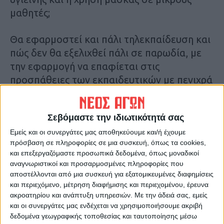
μαθητές;
Θα εφαρμοστεί και πάλι τηλεκπαίδευση και
πώς δεν θα εξελιχθεί πάλι σε παρωδία, με
την εφαρμογή να επαφίεται στις
προσπάθειες των εκπαιδευτικών με πενιχρά
μέσα.
Σεβόμαστε την ιδιωτικότητά σας
Ποια μέτρα έχουν ληφθεί για την προστασία
των προσωπικών δεδομένων δασκάλων,
Εμείς και οι συνεργάτες μας αποθηκεύουμε και/ή έχουμε
πρόσβαση σε πληροφορίες σε μια συσκευή, όπως τα cookies,
καθηγητών και μαθητών;
και επεξεργαζόμαστε προσωπικά δεδομένα, όπως μοναδικοί
αναγνωριστικοί και προσαρμοσμένες πληροφορίες που
Έχουν ληφθεί υπόψη, παραδείγματα
αποστέλλονται από μια συσκευή για εξατομικευμένες διαφημίσεις
και περιεχόμενο, μέτρηση διαφήμισης και περιεχομένου, έρευνα
ανοίγματος σχολείων στο εξωτερικό, σε
ακροατηρίου και ανάπτυξη υπηρεσιών.
Με την άδειά σας, εμείς
καιρό έξαρσης κρουσμάτων, όπως στο
και οι συνεργάτες μας ενδέχεται να χρησιμοποιήσουμε ακριβή
Ισραήλ και στις ΗΠΑ;
δεδομένα γεωγραφικής τοποθεσίας και ταυτοποίησης μέσω