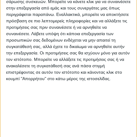
σάρωσης συσκευών. Μπορείτε να κάνετε κλικ για να συναινέσετε
στην επεξεργασία από εμάς και τους συνεργάτες μας όπως
Μέχρι στιγμής το υπουργείο δεν έχει μπει
περιγράφεται παραπάνω. Εναλλακτικά, μπορείτε να αποκτήσετε
στον κόπο να ενημερώσει, ενώ η 7η
πρόσβαση σε πιο λεπτομερείς πληροφορίες και να αλλάξετε τις
Σεπτεμβρίου είναι μόλις τρεις εβδομάδες
προτιμήσεις σας πριν συναινέσετε ή να αρνηθείτε να
μακριά και θα έπρεπε οι γονείς να
συναινέσετε.
Λάβετε υπόψη ότι κάποια επεξεργασία των
προσωπικών σας δεδομένων ενδέχεται να μην απαιτεί τη
γνωρίζουν το σχέδιο που υπάρχει -αν
συγκατάθεσή σας, αλλά έχετε το δικαίωμα να αρνηθείτε αυτήν
υπάρχει- έστω και με τα μέχρι στιγμής
την επεξεργασία. Οι προτιμήσεις σας θα ισχύουν μόνο για αυτόν
δεδομένα.
τον ιστότοπο. Μπορείτε να αλλάξετε τις προτιμήσεις σας ή να
ανακαλέσετε τη συγκατάθεσή σας ανά πάσα στιγμή
επιστρέφοντας σε αυτόν τον ιστότοπο και κάνοντας κλικ στο
Πηγή : news247
κουμπί "Απορρήτου" στο κάτω μέρος της ιστοσελίδας.
Τελευταίες Ειδήσεις Σήμερα
Ακολούθησε την εφημερίδα ΝΕΟΣ
ΑΓΩΝ στο Google News!
Όλες οι εξελίξεις στην περιοχή της
Καρδίτσας και ευρύτερα της Θεσσαλίας