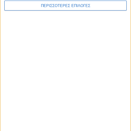
ΠΕΡΙΣΣΟΤΕΡΕΣ ΕΠΙΛΟΓΕΣ
ΠΟΛΙΤΙΣΜΟΣ
Πέθανε ο Λάκης Χαλκιάς σε ηλικία 82
ετών
ΘΕΣΣΑΛΙΑ FM