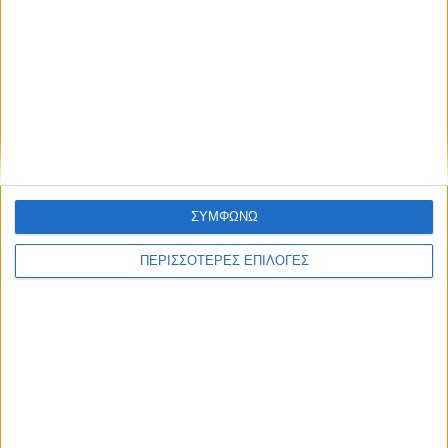
ΚΑΡΔΙΤΣΑ
Επέμβαση της Πυροσβεστικής σε εστία
ΣΥΜΦΩΝΩ
φωτιάς πίσω από τον σταθμό του ΟΣΕ
(φωτο & βιντεο)
ΠΕΡΙΣΣΟΤΕΡΕΣ ΕΠΙΛΟΓΕΣ