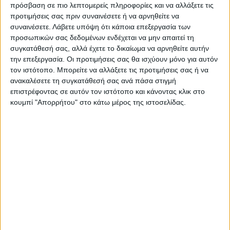
Τελευταίες Ειδήσεις Σήμερα
πρόσβαση σε πιο λεπτομερείς πληροφορίες και να αλλάξετε τις
προτιμήσεις σας πριν συναινέσετε ή να αρνηθείτε να
συναινέσετε.
Λάβετε υπόψη ότι κάποια επεξεργασία των
προσωπικών σας δεδομένων ενδέχεται να μην απαιτεί τη
Ακολούθησε την εφημερίδα ΝΕΟΣ
συγκατάθεσή σας, αλλά έχετε το δικαίωμα να αρνηθείτε αυτήν
ΑΓΩΝ στο Google News!
την επεξεργασία. Οι προτιμήσεις σας θα ισχύουν μόνο για αυτόν
τον ιστότοπο. Μπορείτε να αλλάξετε τις προτιμήσεις σας ή να
Όλες οι εξελίξεις στην περιοχή της
ανακαλέσετε τη συγκατάθεσή σας ανά πάσα στιγμή
Καρδίτσας και ευρύτερα της Θεσσαλίας
επιστρέφοντας σε αυτόν τον ιστότοπο και κάνοντας κλικ στο
κουμπί "Απορρήτου" στο κάτω μέρος της ιστοσελίδας.
ΠΡΟΗΓΟΥΜΕΝΟ ΑΡΘΡΟ
ΕΠΟΜΕΝΟ ΑΡΘΡΟ
Όταν η Αναγέννηση διέσυρε
Πήρε τη ρεβάνς ο Φέντερερ
όλο το σύστημα του
από τον Τσιτσιπά!
Ελληνικού ποδοσφαίρου...!!!