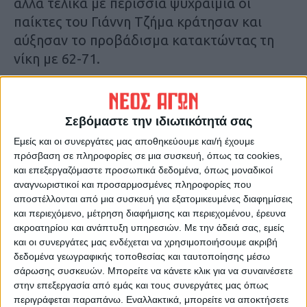
αλλά τελικά με περίσσια ψυχραιμία οι
παίκτες του Γιάννη Τζήμα κράτησαν και
αύξησαν το προβάδισμα κατακτώντας τη
νίκη με 62-71.
ΑΜΥΝΤΑΣ: (Ζαβος) Ζούπας 11, Τοπάλι 19
(2), Διαμαντόπουλος 5 (1), Καλδής 2,
Σεβόμαστε την ιδιωτικότητά σας
Βαρδιάνος 4, Κερασοβίτης, Κουκουνιάς 11
Εμείς και οι συνεργάτες μας αποθηκεύουμε και/ή έχουμε
(2), Γκαβανόπουλος 5 (1), Λιούνης 2,
πρόσβαση σε πληροφορίες σε μια συσκευή, όπως τα cookies,
Κωνσταντακόπουλος, Κάπρης 3 (1).
και επεξεργαζόμαστε προσωπικά δεδομένα, όπως μοναδικοί
αναγνωριστικοί και προσαρμοσμένες πληροφορίες που
αποστέλλονται από μια συσκευή για εξατομικευμένες διαφημίσεις
ΑΣ ΚΑΡΔΙΤΣΑΣ: (Τζήμας): Μόκφορντ 3 (1),
και περιεχόμενο, μέτρηση διαφήμισης και περιεχομένου, έρευνα
Γράβας 10, Παπαχρήστος 3, Μαυρογιάννης
ακροατηρίου και ανάπτυξη υπηρεσιών.
Με την άδειά σας, εμείς
4, Κακλαμάνος 15 (3), Καρράς 4,
και οι συνεργάτες μας ενδέχεται να χρησιμοποιήσουμε ακριβή
δεδομένα γεωγραφικής τοποθεσίας και ταυτοποίησης μέσω
Παπαδόπουλος 8, Ερμείδης 1, Καλλές 8,
σάρωσης συσκευών. Μπορείτε να κάνετε κλικ για να συναινέσετε
Σαριμπαλίδης 1, Μαγκουνής 14 (2).
στην επεξεργασία από εμάς και τους συνεργάτες μας όπως
περιγράφεται παραπάνω. Εναλλακτικά, μπορείτε να αποκτήσετε