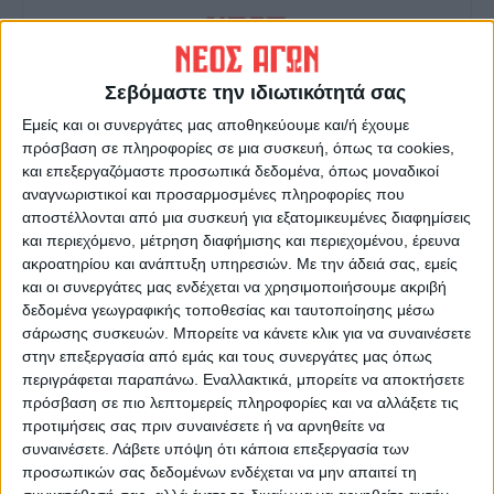
Σεβόμαστε την ιδιωτικότητά σας
Εμείς και οι συνεργάτες μας αποθηκεύουμε και/ή έχουμε
Δημοσιογραφική Ομάδα ΝΕΟΣ ΑΓΩΝ
πρόσβαση σε πληροφορίες σε μια συσκευή, όπως τα cookies,
και επεξεργαζόμαστε προσωπικά δεδομένα, όπως μοναδικοί
https://neosagon.gr
αναγνωριστικοί και προσαρμοσμένες πληροφορίες που
Η Αρχαιότερη Καθημερινή Πρωινή Εφημερίδα της Καρδίτσας
αποστέλλονται από μια συσκευή για εξατομικευμένες διαφημίσεις
και περιεχόμενο, μέτρηση διαφήμισης και περιεχομένου, έρευνα
ακροατηρίου και ανάπτυξη υπηρεσιών.
Με την άδειά σας, εμείς
και οι συνεργάτες μας ενδέχεται να χρησιμοποιήσουμε ακριβή
δεδομένα γεωγραφικής τοποθεσίας και ταυτοποίησης μέσω
σάρωσης συσκευών. Μπορείτε να κάνετε κλικ για να συναινέσετε
ΠΑΡΟΜΟΙΑ ΑΡΘΡΑ
στην επεξεργασία από εμάς και τους συνεργάτες μας όπως
περιγράφεται παραπάνω. Εναλλακτικά, μπορείτε να αποκτήσετε
πρόσβαση σε πιο λεπτομερείς πληροφορίες και να αλλάξετε τις
προτιμήσεις σας πριν συναινέσετε ή να αρνηθείτε να
συναινέσετε.
Λάβετε υπόψη ότι κάποια επεξεργασία των
προσωπικών σας δεδομένων ενδέχεται να μην απαιτεί τη