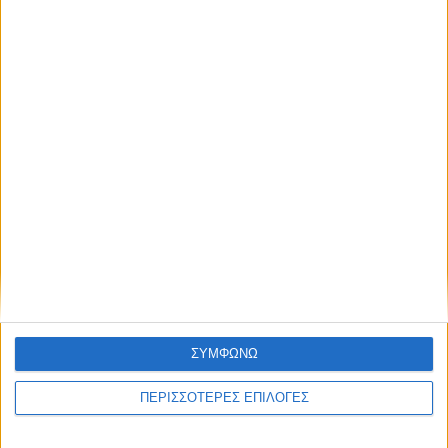
Κυψέλη του Δήμου Σοφάδων - έκτακτοι
ψεκασμοί
ΘΕΣΣΑΛΙΑ FM
ΑΚΟΥΣΤΕ ΖΩΝΤΑΝΑ
ΣΥΜΦΩΝΩ
ΕΠΙΚΕΦΑΛΗΣ ΕΙΔΗΣΕΙΣ
ΠΕΡΙΣΣΟΤΕΡΕΣ ΕΠΙΛΟΓΕΣ