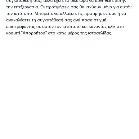
συγκατάθεσή σας, αλλά έχετε το δικαίωμα να αρνηθείτε αυτήν
την επεξεργασία. Οι προτιμήσεις σας θα ισχύουν μόνο για αυτόν
τον ιστότοπο. Μπορείτε να αλλάξετε τις προτιμήσεις σας ή να
ανακαλέσετε τη συγκατάθεσή σας ανά πάσα στιγμή
επιστρέφοντας σε αυτόν τον ιστότοπο και κάνοντας κλικ στο
κουμπί "Απορρήτου" στο κάτω μέρος της ιστοσελίδας.
ΚΑΡΔΙΤΣΑ
10 βαθμούς Κελσίου έπεσε η θερμοκρασία
το απόγευμα στην Καρδίτσα, πτήση
αντιχαλαζικής προστασίας στον ουρανό