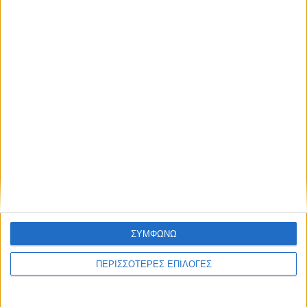
Λίγες ημέρες προσαρμογής για τα
γεράκια...
ΘΕΣΣΑΛΙΑ FM
ΑΚΟΥΣΤΕ ΖΩΝΤΑΝΑ
ΣΥΜΦΩΝΩ
ΠΕΡΙΣΣΟΤΕΡΕΣ ΕΠΙΛΟΓΕΣ
ΕΠΙΚΕΦΑΛΗΣ ΕΙΔΗΣΕΙΣ