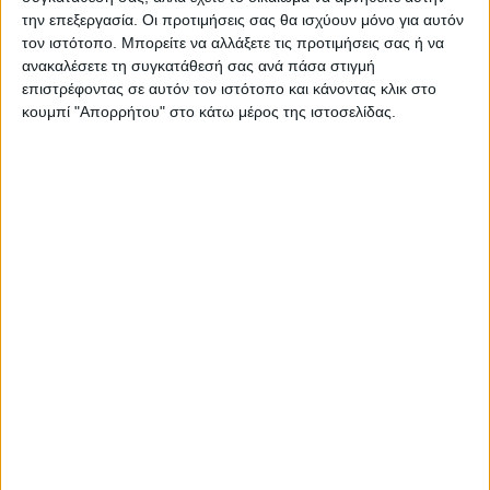
Δημοσιογραφική Ομάδα ΝΕΟΣ ΑΓΩΝ
την επεξεργασία. Οι προτιμήσεις σας θα ισχύουν μόνο για αυτόν
https://neosagon.gr
τον ιστότοπο. Μπορείτε να αλλάξετε τις προτιμήσεις σας ή να
Η Αρχαιότερη Καθημερινή Πρωινή Εφημερίδα της Καρδίτσας
ανακαλέσετε τη συγκατάθεσή σας ανά πάσα στιγμή
επιστρέφοντας σε αυτόν τον ιστότοπο και κάνοντας κλικ στο
κουμπί "Απορρήτου" στο κάτω μέρος της ιστοσελίδας.
ΠΑΡΟΜΟΙΑ ΑΡΘΡΑ