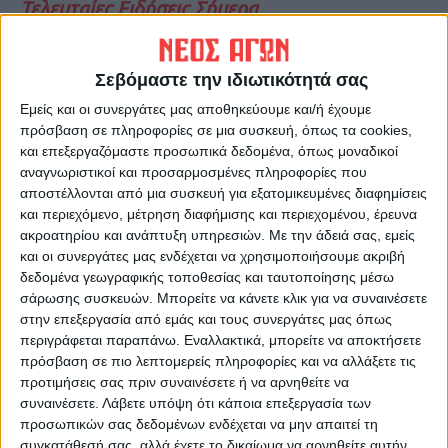
Τελευταίες Ειδήσεις Σήμερα
Σεβόμαστε την ιδιωτικότητά σας
Ακολούθησε την εφημερίδα ΝΕΟΣ
ΑΓΩΝ στο Google News!
Εμείς και οι συνεργάτες μας αποθηκεύουμε και/ή έχουμε
πρόσβαση σε πληροφορίες σε μια συσκευή, όπως τα cookies,
Όλες οι εξελίξεις στην περιοχή της
και επεξεργαζόμαστε προσωπικά δεδομένα, όπως μοναδικοί
Καρδίτσας και ευρύτερα της Θεσσαλίας
αναγνωριστικοί και προσαρμοσμένες πληροφορίες που
αποστέλλονται από μια συσκευή για εξατομικευμένες διαφημίσεις
και περιεχόμενο, μέτρηση διαφήμισης και περιεχομένου, έρευνα
ΠΡΟΗΓΟΥΜΕΝΟ ΑΡΘΡΟ
ΕΠΟΜΕΝΟ ΑΡΘΡΟ
ακροατηρίου και ανάπτυξη υπηρεσιών.
Με την άδειά σας, εμείς
«Οργώνουν» τα χωριά
«Χάθηκε» μισό Μουζάκι
και οι συνεργάτες μας ενδέχεται να χρησιμοποιήσουμε ακριβή
δεδομένα γεωγραφικής τοποθεσίας και ταυτοποίησης μέσω
σάρωσης συσκευών. Μπορείτε να κάνετε κλικ για να συναινέσετε
στην επεξεργασία από εμάς και τους συνεργάτες μας όπως
περιγράφεται παραπάνω. Εναλλακτικά, μπορείτε να αποκτήσετε
πρόσβαση σε πιο λεπτομερείς πληροφορίες και να αλλάξετε τις
προτιμήσεις σας πριν συναινέσετε ή να αρνηθείτε να
συναινέσετε.
Λάβετε υπόψη ότι κάποια επεξεργασία των
προσωπικών σας δεδομένων ενδέχεται να μην απαιτεί τη
συγκατάθεσή σας, αλλά έχετε το δικαίωμα να αρνηθείτε αυτήν