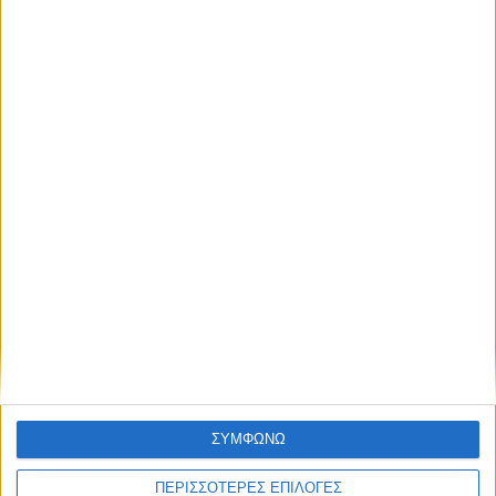
ΚΑΡΔΙΤΣΑ
Δωρεά ακινήτου και μελέτης για τη
δημιουργία «Κειμηλιοαρχείου» στη
Ρεντίνα
ΣΥΜΦΩΝΩ
ΠΕΡΙΣΣΟΤΕΡΕΣ ΕΠΙΛΟΓΕΣ