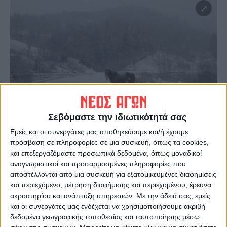
Σεβόμαστε την ιδιωτικότητά σας
Εμείς και οι συνεργάτες μας αποθηκεύουμε και/ή έχουμε
Όπως μας ανέφερε ο Αντιπεριφερειάρχης
πρόσβαση σε πληροφορίες σε μια συσκευή, όπως τα cookies,
Καρδίτσας Κώστας Νούσιος 15 μηχανήματα
και επεξεργαζόμαστε προσωπικά δεδομένα, όπως μοναδικοί
βρίσκονται στο ορεινό οδικό δίκτυο για τον
αναγνωριστικοί και προσαρμοσμένες πληροφορίες που
αποχιονισμό και η κατάσταση είναι
αποστέλλονται από μια συσκευή για εξατομικευμένες διαφημίσεις
και περιεχόμενο, μέτρηση διαφήμισης και περιεχομένου, έρευνα
ελεγχόμενη.
ακροατηρίου και ανάπτυξη υπηρεσιών.
Με την άδειά σας, εμείς
και οι συνεργάτες μας ενδέχεται να χρησιμοποιήσουμε ακριβή
δεδομένα γεωγραφικής τοποθεσίας και ταυτοποίησης μέσω