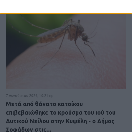
7 Αυγούστου 2026, 10:21 πμ
Μετά από θάνατο κατοίκου
επιβεβαιώθηκε το κρούσμα του ιού του
Δυτικού Νείλου στην Κυψέλη - ο Δήμος
Σοφάδων στις...