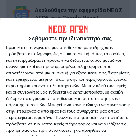
Ακολούθησε την εφημερίδα ΝΕΟΣ
ΑΓΩΝ στο Google News!
Όλες οι εξελίξεις στην περιοχή της
Καρδίτσας και ευρύτερα της Θεσσαλίας
Σεβόμαστε την ιδιωτικότητά σας
Εμείς και οι συνεργάτες μας αποθηκεύουμε και/ή έχουμε
ΠΡΟΗΓΟΥΜΕΝΟ ΑΡΘΡΟ
ΕΠΟΜΕΝΟ ΑΡΘΡΟ
πρόσβαση σε πληροφορίες σε μια συσκευή, όπως τα cookies,
και επεξεργαζόμαστε προσωπικά δεδομένα, όπως μοναδικοί
Πρώτο Βραβείο
"Εβρασε" η Λάρισα χθες -
αναγνωριστικοί και προσαρμοσμένες πληροφορίες που
Περιβαλλοντικού Αντίκτυπου
συνεχίζεται ο καυσωνας
αποστέλλονται από μια συσκευή για εξατομικευμένες διαφημίσεις
έλαβε ο Δήμος Λ. Πλαστήρα
και περιεχόμενο, μέτρηση διαφήμισης και περιεχομένου, έρευνα
ακροατηρίου και ανάπτυξη υπηρεσιών.
Με την άδειά σας, εμείς
και οι συνεργάτες μας ενδέχεται να χρησιμοποιήσουμε ακριβή
δεδομένα γεωγραφικής τοποθεσίας και ταυτοποίησης μέσω
σάρωσης συσκευών. Μπορείτε να κάνετε κλικ για να συναινέσετε
στην επεξεργασία από εμάς και τους συνεργάτες μας όπως
περιγράφεται παραπάνω. Εναλλακτικά, μπορείτε να αποκτήσετε
πρόσβαση σε πιο λεπτομερείς πληροφορίες και να αλλάξετε τις
προτιμήσεις σας πριν συναινέσετε ή να αρνηθείτε να
ΝΕΟΣ ΑΓΩΝ