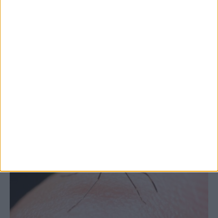
Θετικό το εμπορικό ισοζύγιο στη
Θεσσαλία, με την Καρδίτσα όμως ουραγό
στις εξαγωγές (πίνακες)
ΚΑΡΔΙΤΣΑ