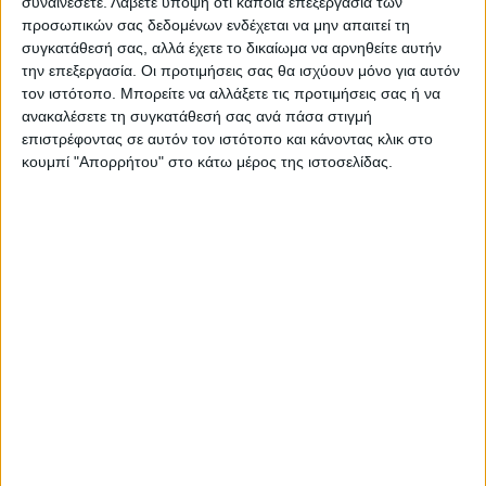
συναινέσετε.
Λάβετε υπόψη ότι κάποια επεξεργασία των
προσωπικών σας δεδομένων ενδέχεται να μην απαιτεί τη
https://neosagon.gr
συγκατάθεσή σας, αλλά έχετε το δικαίωμα να αρνηθείτε αυτήν
Η Αρχαιότερη Καθημερινή Πρωινή Εφημερίδα της Καρδίτσας
την επεξεργασία. Οι προτιμήσεις σας θα ισχύουν μόνο για αυτόν
τον ιστότοπο. Μπορείτε να αλλάξετε τις προτιμήσεις σας ή να
ανακαλέσετε τη συγκατάθεσή σας ανά πάσα στιγμή
επιστρέφοντας σε αυτόν τον ιστότοπο και κάνοντας κλικ στο
κουμπί "Απορρήτου" στο κάτω μέρος της ιστοσελίδας.
ΠΑΡΟΜΟΙΑ ΑΡΘΡΑ