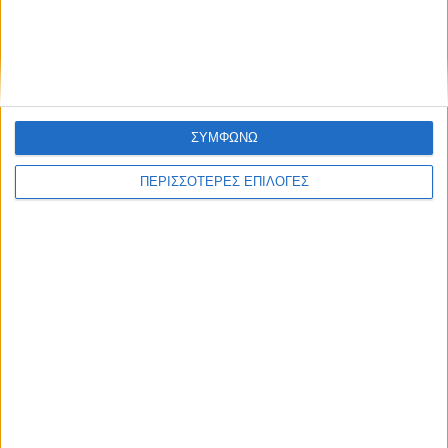
Υποσιτισμός, σκέψεις αυτοκτονίας και
τεράστιες ελλείψεις στα σχολεία
ΣΥΜΦΩΝΩ
ΠΕΡΙΣΣΟΤΕΡΕΣ ΕΠΙΛΟΓΕΣ
ΔΙΕΘΝΗ