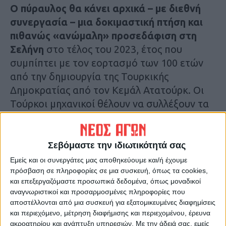
Ο πύραυλος θα κάνει αρχικά – με διεθνή
συνεργασία – μια δοκιμαστική πτήση και
πιθανώς «ανώμαλη» προσεδάφιση στη
Σελήνη
στο τέλος του 2023, έτος που
συμπίπτει με τον εορτασμό των 100 ετών
από την δημιουργία της Τουρκικής
Δημοκρατίας από τον Κεμάλ Ατατούρκ. Οι
Τούρκοι μηχανικοί θέλουν να συλλέξουν τα
αναγκαία στοιχεία, προκειμένου στο τέλος
της δεκαετίας να καταστήσουν εφικτή την
ομαλή προσσελήνωση του ρόβερ.
Σεβόμαστε την ιδιωτικότητά σας
Εμείς και οι συνεργάτες μας αποθηκεύουμε και/ή έχουμε
Η αρχική παρουσίαση του τουρκικού
πρόσβαση σε πληροφορίες σε μια συσκευή, όπως τα cookies,
και επεξεργαζόμαστε προσωπικά δεδομένα, όπως μοναδικοί
διαστημικού προγράμματος είχε γίνει από
αναγνωριστικοί και προσαρμοσμένες πληροφορίες που
τον πρόεδρο Ερντογάν φέτος το
αποστέλλονται από μια συσκευή για εξατομικευμένες διαφημίσεις
Φεβρουάριο, την ίδια μέρα που τα Ηνωμένα
και περιεχόμενο, μέτρηση διαφήμισης και περιεχομένου, έρευνα
ακροατηρίου και ανάπτυξη υπηρεσιών.
Με την άδειά σας, εμείς
Αραβικά Εμιράτα έγραψαν ιστορία στον