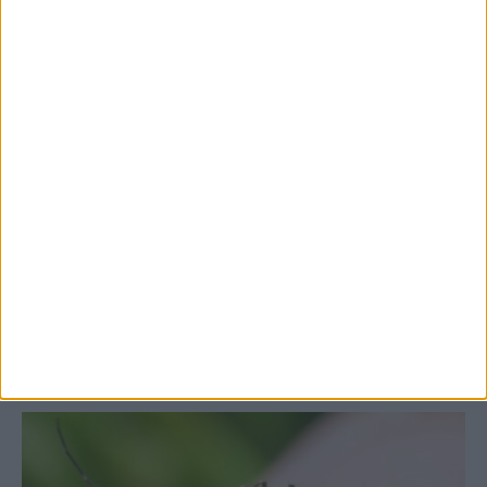
7 Αυγούστου 2026, 10:52 πμ
Θετικό το εμπορικό ισοζύγιο στη
Θεσσαλία, με την Καρδίτσα όμως ουραγό
στις εξαγωγές (πίνακες)
ΚΑΡΔΙΤΣΑ