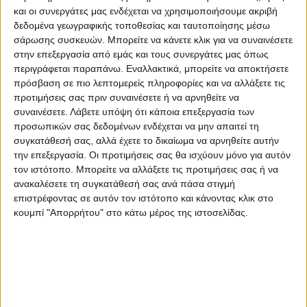
και οι συνεργάτες μας ενδέχεται να χρησιμοποιήσουμε ακριβή
αραβικό και γενικότερα στο μουσουλμανικό
δεδομένα γεωγραφικής τοποθεσίας και ταυτοποίησης μέσω
κόσμο, καθώς ένα σκάφος τους εισήλθε σε
σάρωσης συσκευών. Μπορείτε να κάνετε κλικ για να συναινέσετε
τροχιά γύρω από τον Αρη.
Το δεκαετές
στην επεξεργασία από εμάς και τους συνεργάτες μας όπως
περιγράφεται παραπάνω. Εναλλακτικά, μπορείτε να αποκτήσετε
τουρκικό πρόγραμμα, μεταξύ άλλων,
πρόσβαση σε πιο λεπτομερείς πληροφορίες και να αλλάξετε τις
προβλέπει και ένα τουρκικό
προτιμήσεις σας πριν συναινέσετε ή να αρνηθείτε να
διαστημοδρόμιο, καθώς επίσης την
συναινέσετε.
Λάβετε υπόψη ότι κάποια επεξεργασία των
προσωπικών σας δεδομένων ενδέχεται να μην απαιτεί τη
ανάπτυξη ενός εγχώριου δορυφορικού
συγκατάθεσή σας, αλλά έχετε το δικαίωμα να αρνηθείτε αυτήν
συστήματος, αν και δεν έχουν
την επεξεργασία. Οι προτιμήσεις σας θα ισχύουν μόνο για αυτόν
δημοσιοποιηθεί πολλές λεπτομέρειες, ούτε
τον ιστότοπο. Μπορείτε να αλλάξετε τις προτιμήσεις σας ή να
καν για τον προϋπολογισμό του.
ανακαλέσετε τη συγκατάθεσή σας ανά πάσα στιγμή
επιστρέφοντας σε αυτόν τον ιστότοπο και κάνοντας κλικ στο
κουμπί "Απορρήτου" στο κάτω μέρος της ιστοσελίδας.
Η Τουρκία έχει επίσης στόχο να στείλει έναν
Τούρκο στο Διεθνή Διαστημικό Σταθμό
μέσα στα επόμενα χρόνια, για να
πραγματοποιήσει επιστημονικά πειράματα.
Ο Γιλντιρίμ ανέφερε ότι η TUA, η οποία