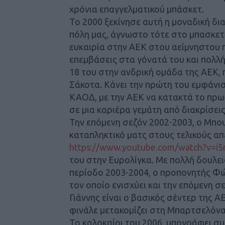
χρόνια επαγγελματικού μπάσκετ.
Το 2000 ξεκίνησε αυτή η μοναδική δι
πόλη μας, άγνωστο τότε στο μπασκετικ
ευκαιρία στην ΑΕΚ στου αείμνηστου 
επεμβάσεις στα γόνατά του και πολλή
18 του στην ανδρική ομάδα της ΑΕΚ,
Σάκοτα. Κάνει την πρώτη του εμφάνισ
ΚΑΟΔ, με την ΑΕΚ να κατακτά το πρω
σε μια καριέρα γεμάτη από διακρίσεις
Την επόμενη σεζόν 2002-2003, ο Μπου
καταπληκτικό ματς στους τελικούς απ
https://www.youtube.com/watch?v=i
του στην Ευρολίγκα. Με πολλή δουλει
περίοδο 2003-2004, ο προπονητής Φώ
τον οποίο ενισχύει και την επόμενη σ
Γιάννης είναι ο βασικός σέντερ της Α
φινάλε μετακομίζει στη Μπαρτσελόνα
Το καλοκαίρι του 2006, υπογράφει συ