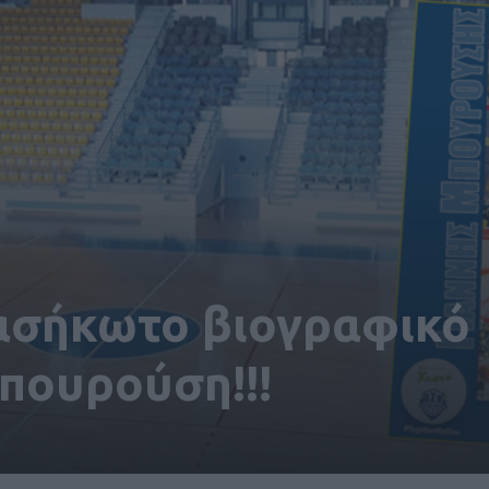
ι ασήκωτο βιογραφικό
πουρούση!!!