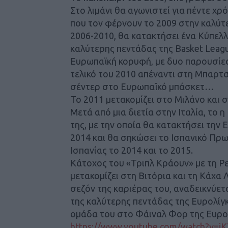
Στο λιμάνι θα αγωνιστεί για πέντε χρό
που τον φέρνουν το 2009 στην καλύτε
2006-2010, θα κατακτήσει ένα Κύπελλ
καλύτερης πεντάδας της Basket Leagu
Ευρωπαϊκή κορυφή, με δυο παρουσίες
τελικό του 2010 απέναντι στη Μπαρτσ
σέντερ στο Ευρωπαϊκό μπάσκετ…
Το 2011 μετακομίζει στο Μιλάνο και 
Μετά από μια διετία στην Ιταλία, το 
της, με την οποία θα κατακτήσει την Ε
2014 και θα σηκώσει το Ισπανικό Πρ
Ισπανίας το 2014 και το 2015.
Κάτοχος του «Τριπλ Κράουν» με τη Ρε
μετακομίζει στη Βιτόρια και τη Κάχα
σεζόν της καριέρας του, αναδεικνύε
της καλύτερης πεντάδας της Ευρολίγ
ομάδα του στο Φάιναλ Φορ της Ευρο
https://www.youtube.com/watch?v=j