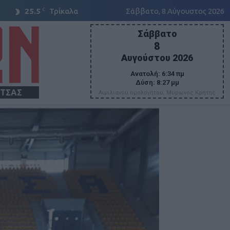
C
25.5
Τρίκαλα
Σάββατο, 8 Αύγουστος 2026
Σάββατο
8
Αυγούστου 2026
Ανατολή:
6:34 πμ
Δύση:
8:27 μμ
ΙΤΣΑΣ
Αιμιλιανού ομολογήτου, Μύρωνος Κρήτης