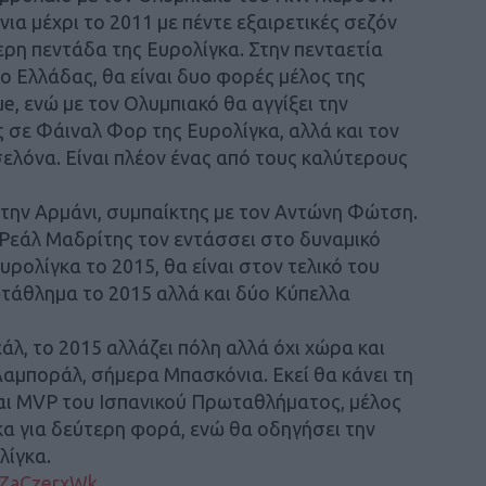
νια μέχρι το 2011 με πέντε εξαιρετικές σεζόν
ρη πεντάδα της Ευρολίγκα. Στην πενταετία
ο Ελλάδας, θα είναι δυο φορές μέλος της
e, ενώ με τον Ολυμπιακό θα αγγίξει την
 σε Φάιναλ Φορ της Ευρολίγκα, αλλά και τον
ελόνα. Είναι πλέον ένας από τους καλύτερους
στην Αρμάνι, συμπαίκτης με τον Αντώνη Φώτση.
η Ρεάλ Μαδρίτης τον εντάσσει στο δυναμικό
υρολίγκα το 2015, θα είναι στον τελικό του
ωτάθλημα το 2015 αλλά και δύο Κύπελλα
άλ, το 2015 αλλάζει πόλη αλλά όχι χώρα και
 Λαμποράλ, σήμερα Μπασκόνια. Εκεί θα κάνει τη
ται MVP του Ισπανικού Πρωταθλήματος, μέλος
κα για δεύτερη φορά, ενώ θα οδηγήσει την
λίγκα.
KZaCzerxWk