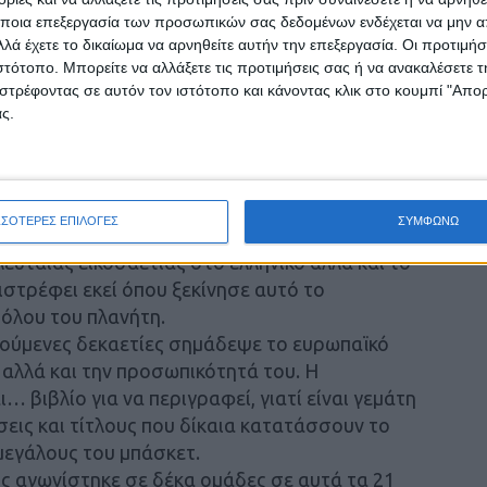
ποια επεξεργασία των προσωπικών σας δεδομένων ενδέχεται να μην απ
λά έχετε το δικαίωμα να αρνηθείτε αυτήν την επεξεργασία. Οι προτιμήσ
ιστότοπο. Μπορείτε να αλλάξετε τις προτιμήσεις σας ή να ανακαλέσετε
στρέφοντας σε αυτόν τον ιστότοπο και κάνοντας κλικ στο κουμπί "Απ
 Μπουρούση επιστρέφει εκεί από όπου
ς.
ές στιγμές
γάλου Γιάννη Μπουρούση στην Καρδίτσα, για
.Σ.Καρδίτσας, ήταν μια από τις ειδήσεις της
ΣΣΟΤΕΡΕΣ ΕΠΙΛΟΓΕΣ
ΣΥΜΦΩΝΩ
α δικαιολογημένα, μιας και πρόκειται για έναν
ευταίας εικοσαετίας στο ελληνικό αλλά και το
ιστρέφει εκεί όπου ξεκίνησε αυτό το
 όλου του πλανήτη.
ηγούμενες δεκαετίες σημάδεψε το ευρωπαϊκό
 αλλά και την προσωπικότητά του. Η
… βιβλίο για να περιγραφεί, γιατί είναι γεμάτη
σεις και τίτλους που δίκαια κατατάσσουν το
μεγάλους του μπάσκετ.
νης αγωνίστηκε σε δέκα ομάδες σε αυτά τα 21