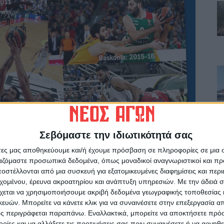
Σεβόμαστε την ιδιωτικότητά σας
άτες μας αποθηκεύουμε και/ή έχουμε πρόσβαση σε πληροφορίες σε μια
ργαζόμαστε προσωπικά δεδομένα, όπως μοναδικοί αναγνωριστικοί και 
στέλλονται από μια συσκευή για εξατομικευμένες διαφημίσεις και περ
εχομένου, έρευνα ακροατηρίου και ανάπτυξη υπηρεσιών.
Με την άδειά σα
χεται να χρησιμοποιήσουμε ακριβή δεδομένα γεωγραφικής τοποθεσίας 
ών. Μπορείτε να κάνετε κλικ για να συναινέσετε στην επεξεργασία απ
ς περιγράφεται παραπάνω. Εναλλακτικά, μπορείτε να αποκτήσετε πρό
ίες και να αλλάξετε τις προτιμήσεις σας πριν συναινέσετε ή να αρνηθεί