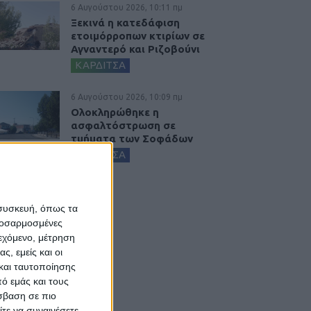
6 Αυγούστου 2026, 10:11 πμ
Ξεκινά η κατεδάφιση
ετοιμόρροπων κτιρίων σε
Αγναντερό και Ριζοβούνι
ΚΑΡΔΙΤΣΑ
6 Αυγούστου 2026, 10:09 πμ
Ολοκληρώθηκε η
ασφαλτόστρωση σε
τμήματα των Σοφάδων
ΚΑΡΔΙΤΣΑ
 συσκευή, όπως τα
προσαρμοσμένες
ιεχόμενο, μέτρηση
ς, εμείς και οι
και ταυτοποίησης
ό εμάς και τους
σβαση σε πιο
τε να συναινέσετε.