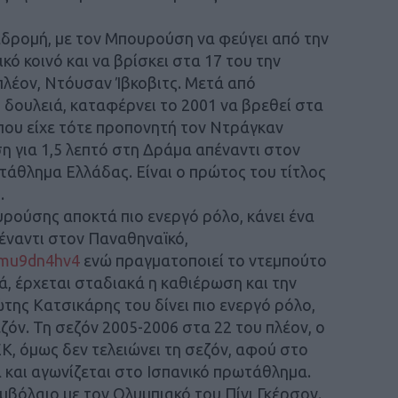
αδρομή, με τον Μπουρούση να φεύγει από την
ό κοινό και να βρίσκει στα 17 του την
πλέον, Ντόυσαν Ίβκοβιτς. Μετά από
 δουλειά, καταφέρνει το 2001 να βρεθεί στα
 που είχε τότε προπονητή τον Ντράγκαν
η για 1,5 λεπτό στη Δράμα απέναντι στον
τάθλημα Ελλάδας. Είναι ο πρώτος του τίτλος
.
ρούσης αποκτά πιο ενεργό ρόλο, κάνει ένα
έναντι στον Παναθηναϊκό,
5mu9dn4hv4
ενώ πραγματοποιεί το ντεμπούτο
ά, έρχεται σταδιακά η καθιέρωση και την
της Κατσικάρης του δίνει πιο ενεργό ρόλο,
εζόν. Τη σεζόν 2005-2006 στα 22 του πλέον, ο
ΕΚ, όμως δεν τελειώνει τη σεζόν, αφού στο
 και αγωνίζεται στο Ισπανικό πρωτάθλημα.
μβόλαιο με τον Ολυμπιακό του Πίνι Γκέρσον.