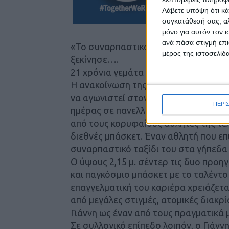
Λάβετε υπόψη ότι κά
συγκατάθεσή σας, αλ
μόνο για αυτόν τον 
ανά πάσα στιγμή επι
«Το συναρπαστικό ταξίδι του Γιάννη
μέρος της ιστοσελίδα
ξεκίνησε….
21 χρόνια γεμάτα τίτλους και μοναδικ
Η ανακοίνωση της επιστροφής του με
να αγωνιστεί στον ΒΙΟΛΟΓΙΚΟ ΧΩΡΙΟ Α
ΠΕΡΙ
ημέρας σε πανελλήνιο επίπεδο. Απόλυτ
από τους κορυφαίους αθλητές της τελ
διεθνές μπάσκετ. Έναν αθλητή που επ
συναρπαστικό ταξίδι του στα γήπεδα
Ο ύψους 2,15 μ. σέντερ τις δυο προ
και παγκόσμιο μπάσκετ με το ταλέντο
επαγγελματική του καριέρα χρειάζεται
από μεγάλες στιγμές, ατομικές διακρί
Γιάννη ως έναν από τους πραγματικά 
Σε συλλογικό επίπεδο λοιπόν, ο Γιάν