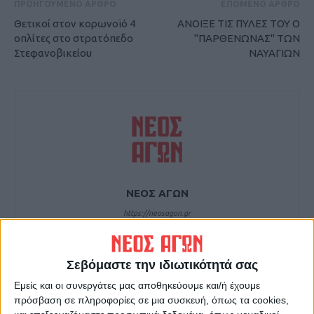
ΠΡΟΗΓΟΥΜΕΝΟ ΑΡΘΡΟ
ΕΠΟΜΕΝΟ ΑΡΘΡΟ
Θετικοί στον κορωνοϊό 4
ΑΝΟΙΞΕ ΤΙΣ ΠΥΛΕΣ ΤΟΥ Ο
οπλίτες στο στρατόπεδο
"ΠΑΡΘΕΝΩΝΑΣ" ΤΩΝ
Στεφανοβικείου
ΝΑΥΑΓΙΩΝ
ΝΕΟΣ ΑΓΩΝ
https://neosagon.gr
Η Αρχαιότερη Καθημερινή Πρωινή Εφημερίδα της Καρδίτσας
Σεβόμαστε την ιδιωτικότητά σας
Εμείς και οι συνεργάτες μας αποθηκεύουμε και/ή έχουμε
πρόσβαση σε πληροφορίες σε μια συσκευή, όπως τα cookies,