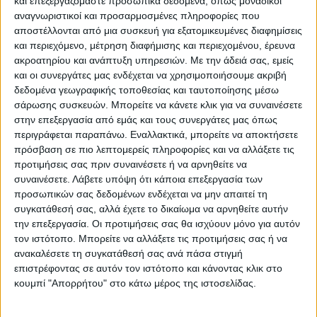
και επεξεργαζόμαστε προσωπικά δεδομένα, όπως μοναδικοί
ΠΑΡΟΜΟΙΑ ΑΡΘΡΑ
αναγνωριστικοί και προσαρμοσμένες πληροφορίες που
αποστέλλονται από μια συσκευή για εξατομικευμένες διαφημίσεις
και περιεχόμενο, μέτρηση διαφήμισης και περιεχομένου, έρευνα
ακροατηρίου και ανάπτυξη υπηρεσιών.
Με την άδειά σας, εμείς
και οι συνεργάτες μας ενδέχεται να χρησιμοποιήσουμε ακριβή
δεδομένα γεωγραφικής τοποθεσίας και ταυτοποίησης μέσω
σάρωσης συσκευών. Μπορείτε να κάνετε κλικ για να συναινέσετε
στην επεξεργασία από εμάς και τους συνεργάτες μας όπως
περιγράφεται παραπάνω. Εναλλακτικά, μπορείτε να αποκτήσετε
πρόσβαση σε πιο λεπτομερείς πληροφορίες και να αλλάξετε τις
προτιμήσεις σας πριν συναινέσετε ή να αρνηθείτε να
συναινέσετε.
Λάβετε υπόψη ότι κάποια επεξεργασία των
VIDEO ΤΗΣ ΘΕΣΣΑΛΙΑΣ
προσωπικών σας δεδομένων ενδέχεται να μην απαιτεί τη
συγκατάθεσή σας, αλλά έχετε το δικαίωμα να αρνηθείτε αυτήν
Ρήξη στις λαϊκές αγορές
την επεξεργασία. Οι προτιμήσεις σας θα ισχύουν μόνο για αυτόν
τον ιστότοπο. Μπορείτε να αλλάξετε τις προτιμήσεις σας ή να
ανακαλέσετε τη συγκατάθεσή σας ανά πάσα στιγμή
επιστρέφοντας σε αυτόν τον ιστότοπο και κάνοντας κλικ στο
κουμπί "Απορρήτου" στο κάτω μέρος της ιστοσελίδας.