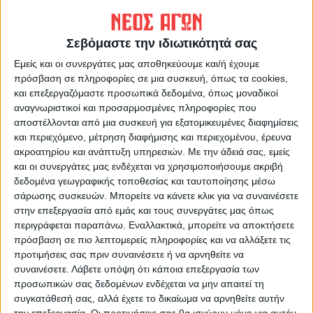
https://neosagon.gr
Η Αρχαιότερη Καθημερινή Πρωινή Εφημερίδα της Καρδίτσας
Σεβόμαστε την ιδιωτικότητά σας
Εμείς και οι συνεργάτες μας αποθηκεύουμε και/ή έχουμε
πρόσβαση σε πληροφορίες σε μια συσκευή, όπως τα cookies,
και επεξεργαζόμαστε προσωπικά δεδομένα, όπως μοναδικοί
αναγνωριστικοί και προσαρμοσμένες πληροφορίες που
ΠΑΡΟΜΟΙΑ ΑΡΘΡΑ
αποστέλλονται από μια συσκευή για εξατομικευμένες διαφημίσεις
και περιεχόμενο, μέτρηση διαφήμισης και περιεχομένου, έρευνα
ακροατηρίου και ανάπτυξη υπηρεσιών.
Με την άδειά σας, εμείς
και οι συνεργάτες μας ενδέχεται να χρησιμοποιήσουμε ακριβή
δεδομένα γεωγραφικής τοποθεσίας και ταυτοποίησης μέσω
σάρωσης συσκευών. Μπορείτε να κάνετε κλικ για να συναινέσετε
στην επεξεργασία από εμάς και τους συνεργάτες μας όπως
περιγράφεται παραπάνω. Εναλλακτικά, μπορείτε να αποκτήσετε
πρόσβαση σε πιο λεπτομερείς πληροφορίες και να αλλάξετε τις
προτιμήσεις σας πριν συναινέσετε ή να αρνηθείτε να
συναινέσετε.
Λάβετε υπόψη ότι κάποια επεξεργασία των
προσωπικών σας δεδομένων ενδέχεται να μην απαιτεί τη
συγκατάθεσή σας, αλλά έχετε το δικαίωμα να αρνηθείτε αυτήν
την επεξεργασία. Οι προτιμήσεις σας θα ισχύουν μόνο για αυτόν