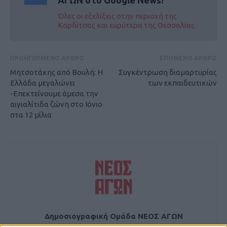
Όλες οι εξελίξεις στην περιοχή της
Καρδίτσας και ευρύτερα της Θεσσαλίας
ΠΡΟΗΓΟΥΜΕΝΟ ΑΡΘΡΟ
ΕΠΟΜΕΝΟ ΑΡΘΡΟ
Μητσοτάκης από Βουλή: Η
Συγκέντρωση διαμαρτυρίας
Ελλάδα μεγαλώνει
των εκπαιδευτικών
-Επεκτείνουμε άμεσα την
αιγιαλίτιδα ζώνη στο Ιόνιο
στα 12 μίλια
Δημοσιογραφική Ομάδα ΝΕΟΣ ΑΓΩΝ