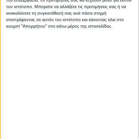
τον ιστότοπο. Μπορείτε να αλλάξετε τις προτιμήσεις σας ή να
ανακαλέσετε τη συγκατάθεσή σας ανά πάσα στιγμή
ΚΑΡΔΙΤΣΑ
επιστρέφοντας σε αυτόν τον ιστότοπο και κάνοντας κλικ στο
10 βαθμούς Κελσίου έπεσε η θερμοκρασία
κουμπί "Απορρήτου" στο κάτω μέρος της ιστοσελίδας.
το απόγευμα στην Καρδίτσα, πτήση
αντιχαλαζικής προστασίας στον ουρανό