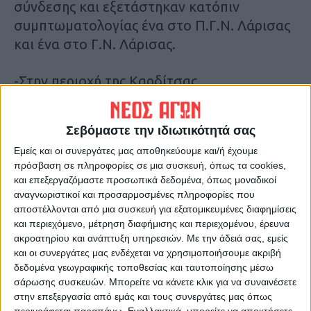
σύνδεσης και εξετάστηκαν κατόπιν
συμπτωματολογίας ένα στο Π.Γ.Ν. Λάρισας
και ένα στο Γ.Ν. Λάρισας.
-Στην περιοχή της Καρδίτσας
Καταγράφηκαν 3 νέα κρούσματα Covid -19.
2 κρούσματα προσήλθαν και εξετάστηκαν
Σεβόμαστε την ιδιωτικότητά σας
στο Γ.Ν. Καρδίτσας κατόπιν
Εμείς και οι συνεργάτες μας αποθηκεύουμε και/ή έχουμε
συμπτωματολογίας ενώ 1 ακόμη αποτελεί
πρόσβαση σε πληροφορίες σε μια συσκευή, όπως τα cookies,
επαφή κρούσματος (02/10/2020) και
και επεξεργαζόμαστε προσωπικά δεδομένα, όπως μοναδικοί
εξετάστηκε στο ίδιο νοσοκομείο.
αναγνωριστικοί και προσαρμοσμένες πληροφορίες που
αποστέλλονται από μια συσκευή για εξατομικευμένες διαφημίσεις
και περιεχόμενο, μέτρηση διαφήμισης και περιεχομένου, έρευνα
-Στην περιοχή του Βόλου
ακροατηρίου και ανάπτυξη υπηρεσιών.
Με την άδειά σας, εμείς
Καταγράφηκαν 3 νέα κρούσματα Covid -19.
και οι συνεργάτες μας ενδέχεται να χρησιμοποιήσουμε ακριβή
Πρόκειται για στενές επαφές κρουσμάτων
δεδομένα γεωγραφικής τοποθεσίας και ταυτοποίησης μέσω
σάρωσης συσκευών. Μπορείτε να κάνετε κλικ για να συναινέσετε
(02/10/2020) και προέκυψαν κατόπιν
στην επεξεργασία από εμάς και τους συνεργάτες μας όπως
Ιχνηλατήσεως.