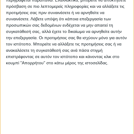
περιγράφεται παραπάνω. Εναλλακτικά, μπορείτε να αποκτήσετε
πρόσβαση σε πιο λεπτομερείς πληροφορίες και να αλλάξετε τις
Τελευταίες Ειδήσεις Σήμερα
προτιμήσεις σας πριν συναινέσετε ή να αρνηθείτε να
συναινέσετε.
Λάβετε υπόψη ότι κάποια επεξεργασία των
προσωπικών σας δεδομένων ενδέχεται να μην απαιτεί τη
συγκατάθεσή σας, αλλά έχετε το δικαίωμα να αρνηθείτε αυτήν
Ακολούθησε την εφημερίδα ΝΕΟΣ
την επεξεργασία. Οι προτιμήσεις σας θα ισχύουν μόνο για αυτόν
ΑΓΩΝ στο Google News!
τον ιστότοπο. Μπορείτε να αλλάξετε τις προτιμήσεις σας ή να
ανακαλέσετε τη συγκατάθεσή σας ανά πάσα στιγμή
Όλες οι εξελίξεις στην περιοχή της
επιστρέφοντας σε αυτόν τον ιστότοπο και κάνοντας κλικ στο
Καρδίτσας και ευρύτερα της Θεσσαλίας
κουμπί "Απορρήτου" στο κάτω μέρος της ιστοσελίδας.
ΠΡΟΗΓΟΥΜΕΝΟ ΑΡΘΡΟ
ΕΠΟΜΕΝΟ ΑΡΘΡΟ
Κυβέρνηση και περιφέρεια να
Εστία Καταρροϊκού Πυρετού
κάνουν αυτά που δεν έκαναν
στην Π.Ε. Καρδίτσας
εδώ και δεκαετίες στην
Καρδίτσα