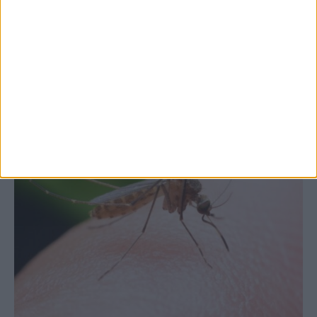
Θεσσαλία, με την Καρδίτσα όμως ουραγό
στις εξαγωγές (πίνακες)
ΚΑΡΔΙΤΣΑ