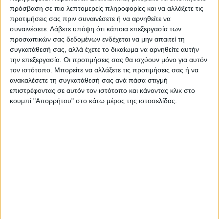
πρόσβαση σε πιο λεπτομερείς πληροφορίες και να αλλάξετε τις
προτιμήσεις σας πριν συναινέσετε ή να αρνηθείτε να
Ακολούθησε την εφημερίδα ΝΕΟΣ
συναινέσετε.
Λάβετε υπόψη ότι κάποια επεξεργασία των
ΑΓΩΝ στο Google News!
προσωπικών σας δεδομένων ενδέχεται να μην απαιτεί τη
Όλες οι εξελίξεις στην περιοχή της
συγκατάθεσή σας, αλλά έχετε το δικαίωμα να αρνηθείτε αυτήν
Καρδίτσας και ευρύτερα της Θεσσαλίας
την επεξεργασία. Οι προτιμήσεις σας θα ισχύουν μόνο για αυτόν
τον ιστότοπο. Μπορείτε να αλλάξετε τις προτιμήσεις σας ή να
ανακαλέσετε τη συγκατάθεσή σας ανά πάσα στιγμή
ΠΡΟΗΓΟΥΜΕΝΟ ΑΡΘΡΟ
ΕΠΟΜΕΝΟ ΑΡΘΡΟ
επιστρέφοντας σε αυτόν τον ιστότοπο και κάνοντας κλικ στο
κουμπί "Απορρήτου" στο κάτω μέρος της ιστοσελίδας.
Lockdown - Σταϊκούρας:
Αγωνία των εμπορων για το
μέτρα 3,3 δις για την
lockdown μαγκαζινο
ανακούφιση των πληγέντων