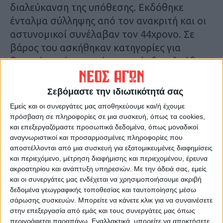
διαλεύκανση της υπόθεσης. Εκδόθηκε
ένταλμα σύλληψης από τον ανακριτή και οι
αστυνομικοί συνέλαβαν τον 44χρονο. Σε
βάρος του ασκήθηκαν κατηγορίες για
βιασμό κατά συρροή και κατ’ εξακολούθηση
και γενετήσιες πράξεις με ανηλίκους κατά
συρροή άπαξ και κατ’ εξακολούθηση.
Σεβόμαστε την ιδιωτικότητά σας
Σύμφωνα με πληροφορίες ο 44χρονος
Εμείς και οι συνεργάτες μας αποθηκεύουμε και/ή έχουμε
φέρεται να ομολόγησε τις πράξεις του.
πρόσβαση σε πληροφορίες σε μια συσκευή, όπως τα cookies,
και επεξεργαζόμαστε προσωπικά δεδομένα, όπως μοναδικοί
αναγνωριστικοί και προσαρμοσμένες πληροφορίες που
Να σημειωθεί ότι πριν από λίγο καιρό ο
αποστέλλονται από μια συσκευή για εξατομικευμένες διαφημίσεις
44χρονος συνελήφθη και για μία άλλη
και περιεχόμενο, μέτρηση διαφήμισης και περιεχομένου, έρευνα
υπόθεση, οποία εμπίπτει στο αδίκημα της
ακροατηρίου και ανάπτυξη υπηρεσιών.
Με την άδειά σας, εμείς
και οι συνεργάτες μας ενδέχεται να χρησιμοποιήσουμε ακριβή
κατοχής όπλων.
δεδομένα γεωγραφικής τοποθεσίας και ταυτοποίησης μέσω
σάρωσης συσκευών. Μπορείτε να κάνετε κλικ για να συναινέσετε
Τελευταίες Ειδήσεις Σήμερα
στην επεξεργασία από εμάς και τους συνεργάτες μας όπως
περιγράφεται παραπάνω. Εναλλακτικά, μπορείτε να αποκτήσετε