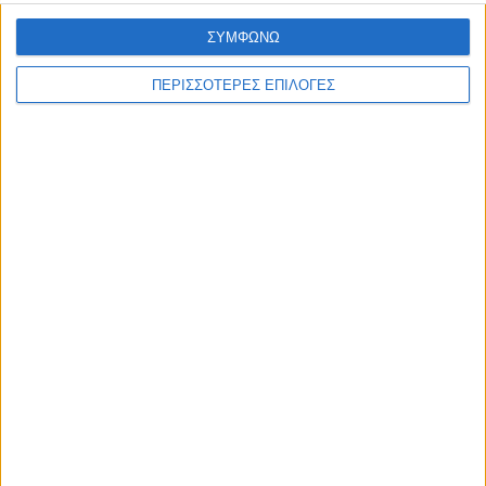
ΣΥΜΦΩΝΩ
ΠΕΡΙΣΣΟΤΕΡΕΣ ΕΠΙΛΟΓΕΣ
ΘΕΣΣΑΛΙΑ
Σοκ στον Αλμυρό – 41χρονος βίασε την
κόρη της συζύγου του