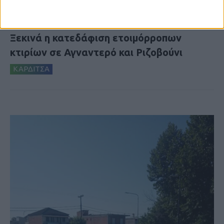
6 Αυγούστου 2026, 10:11 πμ
Ξεκινά η κατεδάφιση ετοιμόρροπων
κτιρίων σε Αγναντερό και Ριζοβούνι
ΚΑΡΔΙΤΣΑ