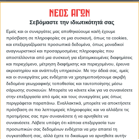
ΠΡΟΗΓΟΥΜΕΝΟ ΑΡΘΡΟ
ΕΠΟΜΕΝΟ ΑΡΘΡΟ
Σεβόμαστε την ιδιωτικότητά σας
Μεγάλη μείωση των
Ολυμπιακοί Αγώνες: Νίκη του
κρουσμάτων στην Π.Ε.
Τσιτσιπά στην πρεμιέρα
Εμείς και οι συνεργάτες μας αποθηκεύουμε και/ή έχουμε
Καρδίτσας - Τέσσερις νέες
πρόσβαση σε πληροφορίες σε μια συσκευή, όπως τα cookies,
μολύνσεις
και επεξεργαζόμαστε προσωπικά δεδομένα, όπως μοναδικοί
αναγνωριστικοί και προσαρμοσμένες πληροφορίες που
αποστέλλονται από μια συσκευή για εξατομικευμένες διαφημίσεις
και περιεχόμενο, μέτρηση διαφήμισης και περιεχομένου, έρευνα
ακροατηρίου και ανάπτυξη υπηρεσιών.
Με την άδειά σας, εμείς
και οι συνεργάτες μας ενδέχεται να χρησιμοποιήσουμε ακριβή
δεδομένα γεωγραφικής τοποθεσίας και ταυτοποίησης μέσω
σάρωσης συσκευών. Μπορείτε να κάνετε κλικ για να συναινέσετε
στην επεξεργασία από εμάς και τους συνεργάτες μας όπως
περιγράφεται παραπάνω. Εναλλακτικά, μπορείτε να αποκτήσετε
Δημοσιογραφική Ομάδα ΝΕΟΣ ΑΓΩΝ
πρόσβαση σε πιο λεπτομερείς πληροφορίες και να αλλάξετε τις
https://neosagon.gr
προτιμήσεις σας πριν συναινέσετε ή να αρνηθείτε να
Η Αρχαιότερη Καθημερινή Πρωινή Εφημερίδα της Καρδίτσας
συναινέσετε.
Λάβετε υπόψη ότι κάποια επεξεργασία των
προσωπικών σας δεδομένων ενδέχεται να μην απαιτεί τη
συγκατάθεσή σας, αλλά έχετε το δικαίωμα να αρνηθείτε αυτήν