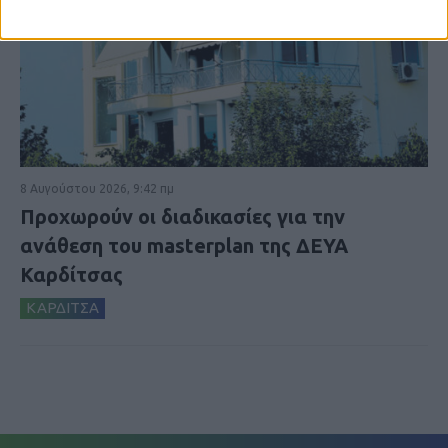
8 Αυγούστου 2026, 9:42 πμ
Προχωρούν οι διαδικασίες για την
ανάθεση του masterplan της ΔΕΥΑ
Καρδίτσας
ΚΑΡΔΙΤΣΑ