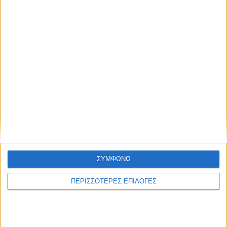
ΚΑΡΔΙΤΣΑ
Η ίδια εικόνα σε λίγες ημέρες στο μικρό
συντριβάνι στην Στ. Λάππα...
ΘΕΣΣΑΛΙΑ FM
ΣΥΜΦΩΝΩ
ΑΚΟΥΣΤΕ ΖΩΝΤΑΝΑ
ΠΕΡΙΣΣΟΤΕΡΕΣ ΕΠΙΛΟΓΕΣ
ΕΠΙΚΕΦΑΛΗΣ ΕΙΔΗΣΕΙΣ