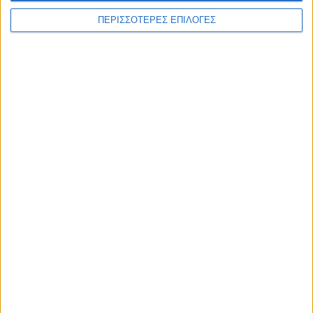
ΠΕΡΙΣΣΟΤΕΡΕΣ ΕΠΙΛΟΓΕΣ
WEB TV
Στιγμές χαλάρωσης στο Plastiras Lake
Festival 2026