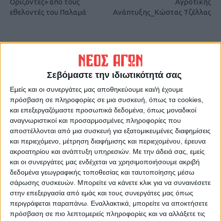
Ορίζοντες» από τους
Αγροτικής
εθελοντές του Παλαμά
Ανάπτυξης_Κώστας Τζέλλας
Σεβόμαστε την ιδιωτικότητά σας
Εμείς και οι συνεργάτες μας αποθηκεύουμε και/ή έχουμε
πρόσβαση σε πληροφορίες σε μια συσκευή, όπως τα cookies,
και επεξεργαζόμαστε προσωπικά δεδομένα, όπως μοναδικοί
ΝΕΟΣ ΑΓΩΝ
αναγνωριστικοί και προσαρμοσμένες πληροφορίες που
https://neosagon.gr
αποστέλλονται από μια συσκευή για εξατομικευμένες διαφημίσεις
Η Αρχαιότερη Καθημερινή Πρωινή Εφημερίδα της Καρδίτσας
και περιεχόμενο, μέτρηση διαφήμισης και περιεχομένου, έρευνα
ακροατηρίου και ανάπτυξη υπηρεσιών.
Με την άδειά σας, εμείς
και οι συνεργάτες μας ενδέχεται να χρησιμοποιήσουμε ακριβή
δεδομένα γεωγραφικής τοποθεσίας και ταυτοποίησης μέσω
σάρωσης συσκευών. Μπορείτε να κάνετε κλικ για να συναινέσετε
στην επεξεργασία από εμάς και τους συνεργάτες μας όπως
ΠΑΡΟΜΟΙΑ ΑΡΘΡΑ
περιγράφεται παραπάνω. Εναλλακτικά, μπορείτε να αποκτήσετε
πρόσβαση σε πιο λεπτομερείς πληροφορίες και να αλλάξετε τις