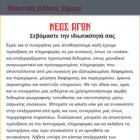
Τελευταίες Ειδήσεις Σήμερα
Ακολούθησε την εφημερίδα ΝΕΟΣ
Σεβόμαστε την ιδιωτικότητά σας
ΑΓΩΝ στο Google News!
Εμείς και οι συνεργάτες μας αποθηκεύουμε και/ή έχουμε
Όλες οι εξελίξεις στην περιοχή της
πρόσβαση σε πληροφορίες σε μια συσκευή, όπως τα cookies,
Καρδίτσας και ευρύτερα της Θεσσαλίας
και επεξεργαζόμαστε προσωπικά δεδομένα, όπως μοναδικοί
αναγνωριστικοί και προσαρμοσμένες πληροφορίες που
αποστέλλονται από μια συσκευή για εξατομικευμένες διαφημίσεις
ΠΡΟΗΓΟΥΜΕΝΟ ΑΡΘΡΟ
ΕΠΟΜΕΝΟ ΑΡΘΡΟ
και περιεχόμενο, μέτρηση διαφήμισης και περιεχομένου, έρευνα
Ανησυχία για την υγεία,
Πάνω από 2.000 θέσεις
ακροατηρίου και ανάπτυξη υπηρεσιών.
Με την άδειά σας, εμείς
προβληματίζει το άνοιγμα
τηλεργασίας στη Θεσσαλία
και οι συνεργάτες μας ενδέχεται να χρησιμοποιήσουμε ακριβή
της τοπικής οικονομίας
δεδομένα γεωγραφικής τοποθεσίας και ταυτοποίησης μέσω
σάρωσης συσκευών. Μπορείτε να κάνετε κλικ για να συναινέσετε
στην επεξεργασία από εμάς και τους συνεργάτες μας όπως
περιγράφεται παραπάνω. Εναλλακτικά, μπορείτε να αποκτήσετε
πρόσβαση σε πιο λεπτομερείς πληροφορίες και να αλλάξετε τις
προτιμήσεις σας πριν συναινέσετε ή να αρνηθείτε να
συναινέσετε.
Λάβετε υπόψη ότι κάποια επεξεργασία των