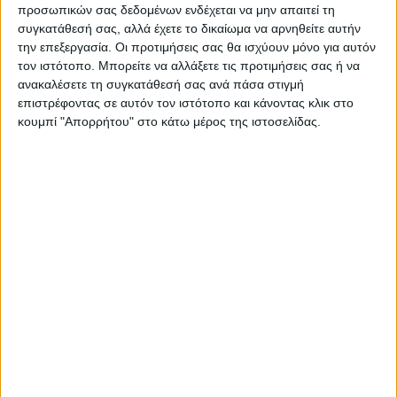
προσωπικών σας δεδομένων ενδέχεται να μην απαιτεί τη
συγκατάθεσή σας, αλλά έχετε το δικαίωμα να αρνηθείτε αυτήν
την επεξεργασία. Οι προτιμήσεις σας θα ισχύουν μόνο για αυτόν
ΝΕΟΣ ΑΓΩΝ
τον ιστότοπο. Μπορείτε να αλλάξετε τις προτιμήσεις σας ή να
https://neosagon.gr
ανακαλέσετε τη συγκατάθεσή σας ανά πάσα στιγμή
επιστρέφοντας σε αυτόν τον ιστότοπο και κάνοντας κλικ στο
Η Αρχαιότερη Καθημερινή Πρωινή Εφημερίδα της Καρδίτσας
κουμπί "Απορρήτου" στο κάτω μέρος της ιστοσελίδας.
ΠΑΡΟΜΟΙΑ ΑΡΘΡΑ