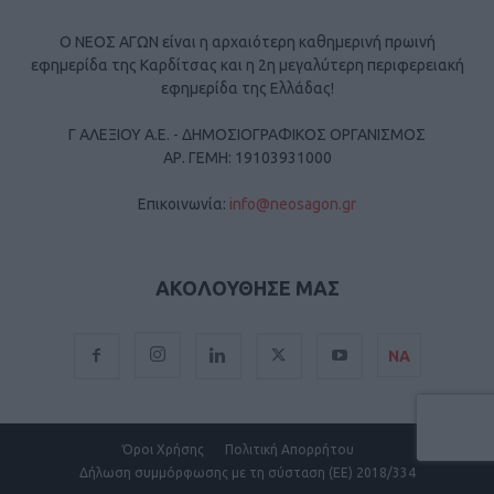
Ο ΝΕΟΣ ΑΓΩΝ είναι η αρχαιότερη καθημερινή πρωινή
εφημερίδα της Καρδίτσας και η 2η μεγαλύτερη περιφερειακή
εφημερίδα της Ελλάδας!
Γ ΑΛΕΞΙΟΥ Α.Ε. - ΔΗΜΟΣΙΟΓΡΑΦΙΚΟΣ ΟΡΓΑΝΙΣΜΟΣ
ΑΡ. ΓΕΜΗ: 19103931000
Επικοινωνία:
info@neosagon.gr
ΑΚΟΛΟΥΘΗΣΕ ΜΑΣ
ΝΑ
Όροι Χρήσης
Πολιτική Απορρήτου
Δήλωση συμμόρφωσης με τη σύσταση (ΕΕ) 2018/334