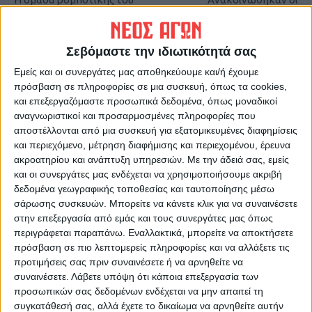
ΕΚΦΕ Καρδίτσας στον
βαθμολογίες των
Αντιπεριφερειάρχη Π.Ε
πανελλαδικών
Καρδίτσας
Σεβόμαστε την ιδιωτικότητά σας
Εμείς και οι συνεργάτες μας αποθηκεύουμε και/ή έχουμε
πρόσβαση σε πληροφορίες σε μια συσκευή, όπως τα cookies,
και επεξεργαζόμαστε προσωπικά δεδομένα, όπως μοναδικοί
αναγνωριστικοί και προσαρμοσμένες πληροφορίες που
αποστέλλονται από μια συσκευή για εξατομικευμένες διαφημίσεις
και περιεχόμενο, μέτρηση διαφήμισης και περιεχομένου, έρευνα
ακροατηρίου και ανάπτυξη υπηρεσιών.
Με την άδειά σας, εμείς
και οι συνεργάτες μας ενδέχεται να χρησιμοποιήσουμε ακριβή
ΝΕΟΣ ΑΓΩΝ
δεδομένα γεωγραφικής τοποθεσίας και ταυτοποίησης μέσω
σάρωσης συσκευών. Μπορείτε να κάνετε κλικ για να συναινέσετε
https://neosagon.gr
στην επεξεργασία από εμάς και τους συνεργάτες μας όπως
Η Αρχαιότερη Καθημερινή Πρωινή Εφημερίδα της Καρδίτσας
περιγράφεται παραπάνω. Εναλλακτικά, μπορείτε να αποκτήσετε
πρόσβαση σε πιο λεπτομερείς πληροφορίες και να αλλάξετε τις
προτιμήσεις σας πριν συναινέσετε ή να αρνηθείτε να
συναινέσετε.
Λάβετε υπόψη ότι κάποια επεξεργασία των
προσωπικών σας δεδομένων ενδέχεται να μην απαιτεί τη
συγκατάθεσή σας, αλλά έχετε το δικαίωμα να αρνηθείτε αυτήν
ΠΑΡΟΜΟΙΑ ΑΡΘΡΑ