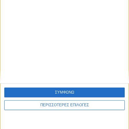
τα κορακοειδή (ΒΙΝΤΕΟ)
ΘΕΣΣΑΛΙΑ FM
ΑΚΟΥΣΤΕ ΖΩΝΤΑΝΑ
ΣΥΜΦΩΝΩ
ΠΕΡΙΣΣΟΤΕΡΕΣ ΕΠΙΛΟΓΕΣ
ΕΠΙΚΕΦΑΛΗΣ ΕΙΔΗΣΕΙΣ