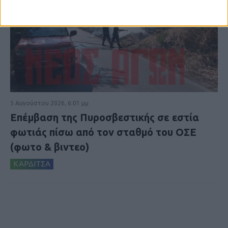
5 Αυγούστου 2026, 6:01 μμ
Επέμβαση της Πυροσβεστικής σε εστία
φωτιάς πίσω από τον σταθμό του ΟΣΕ
(φωτο & βιντεο)
ΚΑΡΔΙΤΣΑ