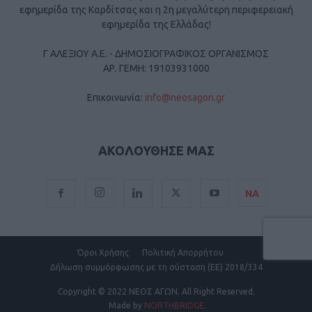
εφημερίδα της Καρδίτσας και η 2η μεγαλύτερη περιφερειακή
εφημερίδα της Ελλάδας!
Γ ΑΛΕΞΙΟΥ Α.Ε. - ΔΗΜΟΣΙΟΓΡΑΦΙΚΟΣ ΟΡΓΑΝΙΣΜΟΣ
ΑΡ. ΓΕΜΗ: 19103931000
Επικοινωνία:
info@neosagon.gr
ΑΚΟΛΟΥΘΗΣΕ ΜΑΣ
ΝΑ
Όροι Χρήσης
Πολιτική Απορρήτου
Δήλωση συμμόρφωσης με τη σύσταση (ΕΕ) 2018/334
Copyright
© 2022 ΝΕΟΣ ΑΓΩΝ.
All Right Reserved.
Made by
NORTHBRIDGE
.