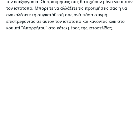
την επεξεργασία. Οι προτιμήσεις σας θα ισχύουν μόνο για αυτόν
τον ιστότοπο. Μπορείτε να αλλάξετε τις προτιμήσεις σας ή να
ανακαλέσετε τη συγκατάθεσή σας ανά πάσα στιγμή
επιστρέφοντας σε αυτόν τον ιστότοπο και κάνοντας κλικ στο
ΠΑΡΟΜΟΙΑ ΑΡΘΡΑ
κουμπί "Απορρήτου" στο κάτω μέρος της ιστοσελίδας.
ΓΝΩΜΕΣ & ΣΧΟΛΙΑ
Εγκρίθηκε η κατανομή 14 εκ. ευρώ για τα