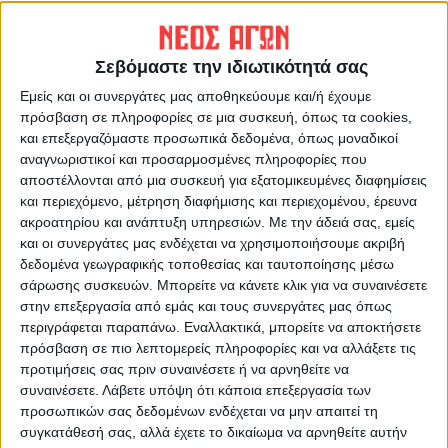
Καρδίτσας και ευρύτερα της Θεσσαλίας
Σεβόμαστε την ιδιωτικότητά σας
ΠΡΟΗΓΟΥΜΕΝΟ ΑΡΘΡΟ
ΕΠΟΜΕΝΟ ΑΡΘΡΟ
Το ρήγμα των Σοφάδων
Προχωρά η κατασκευή του
Εμείς και οι συνεργάτες μας αποθηκεύουμε και/ή έχουμε
μνημείου με το Mirage για τον
πρόσβαση σε πληροφορίες σε μια συσκευή, όπως τα cookies,
ήρωα Μπαλταδώρο
και επεξεργαζόμαστε προσωπικά δεδομένα, όπως μοναδικοί
αναγνωριστικοί και προσαρμοσμένες πληροφορίες που
αποστέλλονται από μια συσκευή για εξατομικευμένες διαφημίσεις
και περιεχόμενο, μέτρηση διαφήμισης και περιεχομένου, έρευνα
ακροατηρίου και ανάπτυξη υπηρεσιών.
Με την άδειά σας, εμείς
και οι συνεργάτες μας ενδέχεται να χρησιμοποιήσουμε ακριβή
δεδομένα γεωγραφικής τοποθεσίας και ταυτοποίησης μέσω
σάρωσης συσκευών. Μπορείτε να κάνετε κλικ για να συναινέσετε
στην επεξεργασία από εμάς και τους συνεργάτες μας όπως
περιγράφεται παραπάνω. Εναλλακτικά, μπορείτε να αποκτήσετε
ΝΕΟΣ ΑΓΩΝ
πρόσβαση σε πιο λεπτομερείς πληροφορίες και να αλλάξετε τις
https://neosagon.gr
προτιμήσεις σας πριν συναινέσετε ή να αρνηθείτε να
συναινέσετε.
Λάβετε υπόψη ότι κάποια επεξεργασία των
Η Αρχαιότερη Καθημερινή Πρωινή Εφημερίδα της Καρδίτσας
προσωπικών σας δεδομένων ενδέχεται να μην απαιτεί τη
συγκατάθεσή σας, αλλά έχετε το δικαίωμα να αρνηθείτε αυτήν