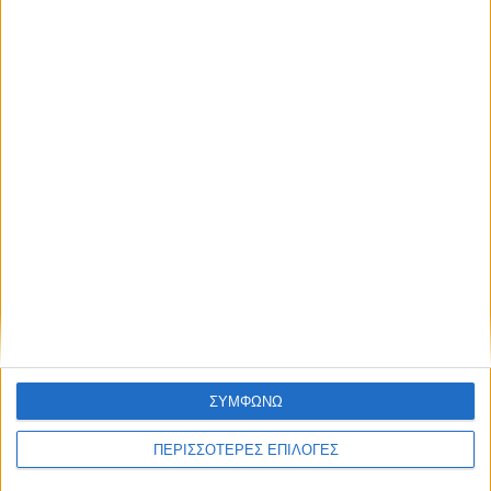
Υποσιτισμός, σκέψεις αυτοκτονίας και
τεράστιες ελλείψεις στα σχολεία
ΣΥΜΦΩΝΩ
ΠΕΡΙΣΣΟΤΕΡΕΣ ΕΠΙΛΟΓΕΣ
ΔΙΕΘΝΗ