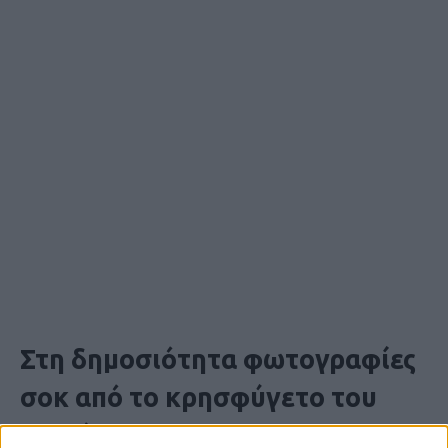
Στη δημοσιότητα φωτογραφίες
σοκ από το κρησφύγετο του
παιδόφιλου