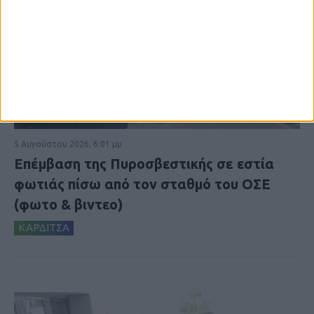
5 Αυγούστου 2026, 6:01 μμ
Επέμβαση της Πυροσβεστικής σε εστία
φωτιάς πίσω από τον σταθμό του ΟΣΕ
(φωτο & βιντεο)
ΚΑΡΔΙΤΣΑ