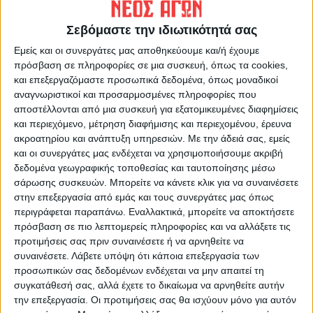
Όλα αυτά τη στιγμή που οι αρχέςδεν έχουν
Σεβόμαστε την ιδιωτικότητά σας
ακόμη στην κατοχή τους κάποιο αδιάσειστο
Εμείς και οι συνεργάτες μας αποθηκεύουμε και/ή έχουμε
αποδεικτικό στοιχείο που να αποδεικνύει
πρόσβαση σε πληροφορίες σε μια συσκευή, όπως τα cookies,
και επεξεργαζόμαστε προσωπικά δεδομένα, όπως μοναδικοί
πως ο Μπρίκνερ απήγαγε το τότε 3χρονο
αναγνωριστικοί και προσαρμοσμένες πληροφορίες που
κορίτσι.
αποστέλλονται από μια συσκευή για εξατομικευμένες διαφημίσεις
και περιεχόμενο, μέτρηση διαφήμισης και περιεχομένου, έρευνα
ακροατηρίου και ανάπτυξη υπηρεσιών.
Με την άδειά σας, εμείς
και οι συνεργάτες μας ενδέχεται να χρησιμοποιήσουμε ακριβή
Την ίδια ώρα στη δημοσιότητα δόθηκαν
δεδομένα γεωγραφικής τοποθεσίας και ταυτοποίησης μέσω
εικόνες από το δεύτερο σπίτι- κρησφύγετο
σάρωσης συσκευών. Μπορείτε να κάνετε κλικ για να συναινέσετε
του καταδικασμένου παιδόφιλου –για
στην επεξεργασία από εμάς και τους συνεργάτες μας όπως
περιγράφεται παραπάνω. Εναλλακτικά, μπορείτε να αποκτήσετε
άλλους βιασμούς – με αποτέλεσμα οι
πρόσβαση σε πιο λεπτομερείς πληροφορίες και να αλλάξετε τις
εικόνες να προκαλούν σοκ.
προτιμήσεις σας πριν συναινέσετε ή να αρνηθείτε να
συναινέσετε.
Λάβετε υπόψη ότι κάποια επεξεργασία των
Ειδικότερα στο σπίτι, το οποίο βρίσκεται
προσωπικών σας δεδομένων ενδέχεται να μην απαιτεί τη
συγκατάθεσή σας, αλλά έχετε το δικαίωμα να αρνηθείτε αυτήν
σε βιομηχανική περιοχή του
την επεξεργασία. Οι προτιμήσεις σας θα ισχύουν μόνο για αυτόν
Μπραουνσβάιγκ, οι αστυνομικές Αρχές