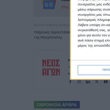
συνεργάτες μας ενδέ
Όλες οι εξελίξεις στην περι
μέσω σάρωσης συσκευ
συνεργάτες μας όπω
λεπτομερείς πληροφορ
Λάβετε υπόψη ότι κά
ΠΡΟΗΓΟΥΜΕΝΟ ΑΡΘΡΟ
συγκατάθεσή σας, αλ
Υπέροχες παραστάσεις στο υπαίθριο Θέατρο
μόνο για αυτόν τον 
της Μητρόπολης
ανά πάσα στιγμή επι
μέρος της ιστοσελίδα
ΝΕΟΣ ΑΓΩΝ
https://neosagon.gr
ΠΕΡΙ
Η Αρχαιότερη Καθημερινή Πρω
ΠΑΡΟΜΟΙΑ ΑΡΘΡΑ