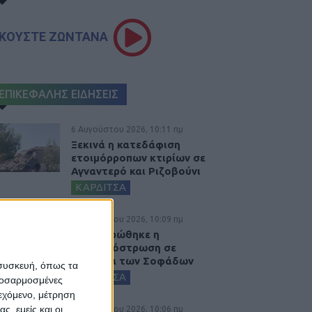
ΚΟΥΣΤΕ ΖΩΝΤΑΝΑ
ΕΠΙΚΕΦΑΛΗΣ ΕΙΔΗΣΕΙΣ
6 Αυγούστου 2026, 10:11 πμ
Ξεκινά η κατεδάφιση
ετοιμόρροπων κτιρίων σε
Αγναντερό και Ριζοβούνι
ΚΑΡΔΙΤΣΑ
6 Αυγούστου 2026, 10:09 πμ
Ολοκληρώθηκε η
ασφαλτόστρωση σε
τμήματα των Σοφάδων
 συσκευή, όπως τα
ΚΑΡΔΙΤΣΑ
προσαρμοσμένες
ιεχόμενο, μέτρηση
ς, εμείς και οι
6 Αυγούστου 2026, 10:06 πμ