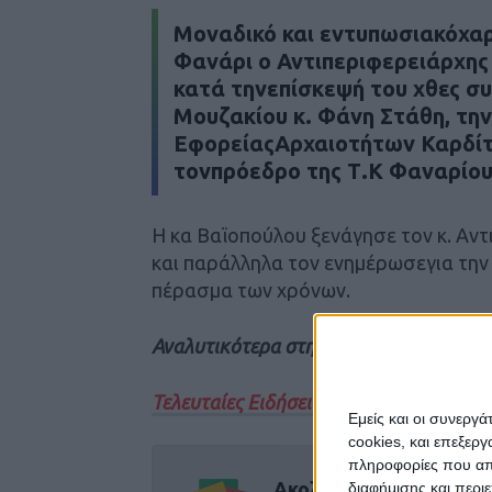
Μοναδικό και εντυπωσιακόχαρ
Φανάρι ο Αντιπεριφερειάρχης
κατά τηνεπίσκεψή του χθες σ
Μουζακίου κ. Φάνη Στάθη, τη
ΕφορείαςΑρχαιοτήτων Καρδίτ
τονπρόεδρο της Τ.Κ Φαναρίου
Η κα Βαϊοπούλου ξενάγησε τον κ. Αν
και παράλληλα τον ενημέρωσεγια την
πέρασμα των χρόνων.
Αναλυτικότερα στην έντυπη έκδοση το
Τελευταίες Ειδήσεις Σήμερα
Εμείς και οι συνεργ
cookies, και επεξε
πληροφορίες που απο
Ακολούθησε την εφημε
διαφήμισης και περι