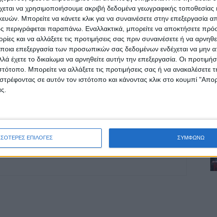
χεται να χρησιμοποιήσουμε ακριβή δεδομένα γεωγραφικής τοποθεσίας 
οχή της Καρδίτσας και ευρύτερα της Θεσσαλίας
ών. Μπορείτε να κάνετε κλικ για να συναινέσετε στην επεξεργασία απ
ς περιγράφεται παραπάνω. Εναλλακτικά, μπορείτε να αποκτήσετε πρό
ίες και να αλλάξετε τις προτιμήσεις σας πριν συναινέσετε ή να αρνηθεί
ποια επεξεργασία των προσωπικών σας δεδομένων ενδέχεται να μην απ
ΕΠΟΜΕΝΟ ΑΡΘΡΟ
λά έχετε το δικαίωμα να αρνηθείτε αυτήν την επεξεργασία. Οι προτιμήσ
Ποιοι αγρότες κερδίζουν φέτος έκπτωση
ιστότοπο. Μπορείτε να αλλάξετε τις προτιμήσεις σας ή να ανακαλέσετε
φόρου έως 2.100 ευρώ
στρέφοντας σε αυτόν τον ιστότοπο και κάνοντας κλικ στο κουμπί "Απ
ς.
ΣΣΟΤΕΡΕΣ ΕΠΙΛΟΓΕΣ
ΣΥΜΦΩΝΩ
ινή Εφημερίδα της Καρδίτσας