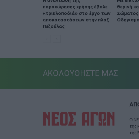
Η ανανέωση της
Με επιτυ
παραχώρησης χρήσης έβαλε
θερινή κ
«τρικλοποδιά» στο έργο των
Σώματος 
αποκαταστάσεων στην πλαζ
Οδηγισμο
Πεζούλας
ΑΚΟΛΟΥΘΗΣΤΕ ΜΑΣ
ΑΠΟ
Ο ΝΕ
της 
της 