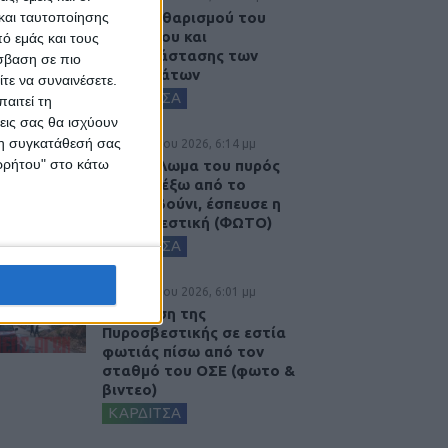
και ταυτοποίησης
Έργο καθαρισμού του
Ρογόζινου και
ό εμάς και τους
αποκατάστασης των
σβαση σε πιο
αναχωμάτων
τε να συναινέσετε.
ΚΑΡΔΙΤΣΑ
αιτεί τη
εις σας θα ισχύουν
 τη συγκατάθεσή σας
5 Αυγούστου 2026, 6:14 μμ
ορρήτου" στο κάτω
Παρανάλωμα του πυρός
έγινε ΙΧ έξω από το
Μορφοβούνι, έσπευσε η
Πυροσβεστική (ΦΩΤΟ)
ΚΑΡΔΙΤΣΑ
5 Αυγούστου 2026, 6:01 μμ
Επέμβαση της
Πυροσβεστικής σε εστία
φωτιάς πίσω από τον
σταθμό του ΟΣΕ (φωτο &
βιντεο)
ΚΑΡΔΙΤΣΑ