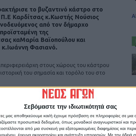
ακτήρισε το βυζαντινό κάστρο στο
Α
 Π.Ε Καρδίτσας κ.Κωστής Νούσιος
υνοδευόμενος από τον δήμαρχο
νπροϊσταμένη της
σας καΜαρία Βαϊοπούλου και
 κ.Ιωάννη Φασιανό.
τιπεριφερειάρχη στους χώρους του κάστρου
 ιστορική του σημασία και τορόλο του στο
υ «Νέου Αγώνα»
Σεβόμαστε την ιδιωτικότητά σας
άτες μας αποθηκεύουμε και/ή έχουμε πρόσβαση σε πληροφορίες σε μια
ργαζόμαστε προσωπικά δεδομένα, όπως μοναδικοί αναγνωριστικοί και 
στέλλονται από μια συσκευή για εξατομικευμένες διαφημίσεις και περ
ρίδα ΝΕΟΣ ΑΓΩΝ στο Google News!
εχομένου, έρευνα ακροατηρίου και ανάπτυξη υπηρεσιών.
Με την άδειά σα