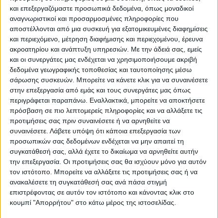
και επεξεργαζόμαστε προσωπικά δεδομένα, όπως μοναδικοί
ΠΑΡΟΜΟΙΑ ΑΡΘΡΑ
αναγνωριστικοί και προσαρμοσμένες πληροφορίες που
αποστέλλονται από μια συσκευή για εξατομικευμένες διαφημίσεις
και περιεχόμενο, μέτρηση διαφήμισης και περιεχομένου, έρευνα
ακροατηρίου και ανάπτυξη υπηρεσιών.
Με την άδειά σας, εμείς
και οι συνεργάτες μας ενδέχεται να χρησιμοποιήσουμε ακριβή
δεδομένα γεωγραφικής τοποθεσίας και ταυτοποίησης μέσω
σάρωσης συσκευών. Μπορείτε να κάνετε κλικ για να συναινέσετε
στην επεξεργασία από εμάς και τους συνεργάτες μας όπως
περιγράφεται παραπάνω. Εναλλακτικά, μπορείτε να αποκτήσετε
πρόσβαση σε πιο λεπτομερείς πληροφορίες και να αλλάξετε τις
προτιμήσεις σας πριν συναινέσετε ή να αρνηθείτε να
συναινέσετε.
Λάβετε υπόψη ότι κάποια επεξεργασία των
VIDEO ΤΗΣ ΘΕΣΣΑΛΙΑΣ
προσωπικών σας δεδομένων ενδέχεται να μην απαιτεί τη
συγκατάθεσή σας, αλλά έχετε το δικαίωμα να αρνηθείτε αυτήν
Σύσκεψη στην Αθήνα για αποζημιώσεις
την επεξεργασία. Οι προτιμήσεις σας θα ισχύουν μόνο για αυτόν
χαλαζόπληκτων
τον ιστότοπο. Μπορείτε να αλλάξετε τις προτιμήσεις σας ή να
ανακαλέσετε τη συγκατάθεσή σας ανά πάσα στιγμή
επιστρέφοντας σε αυτόν τον ιστότοπο και κάνοντας κλικ στο
κουμπί "Απορρήτου" στο κάτω μέρος της ιστοσελίδας.