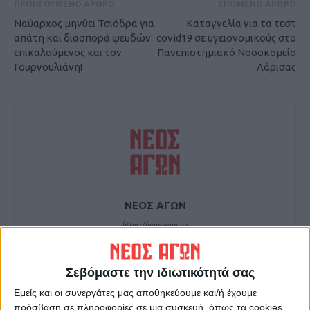
ΠΡΟΗΓΟΥΜΕΝΟ ΑΡΘΡΟ
ΕΠΟΜΕΝΟ ΑΡΘΡΟ
Ναύαρχος μηνύει Τσιόδρα για
Καταγγελία για τα τεστ
απάτη και διασπορά ψευδών
covid19 σε υγειονομικούς στο
επικαλούμενος και τον
Πανεπιστημιακό Νοσοκομείο
Γουργουλιάνη!
Λάρισας
ΝΕΟΣ ΑΓΩΝ
https://neosagon.gr
Η Αρχαιότερη Καθημερινή Πρωινή Εφημερίδα της Καρδίτσας
Σεβόμαστε την ιδιωτικότητά σας
Εμείς και οι συνεργάτες μας αποθηκεύουμε και/ή έχουμε
πρόσβαση σε πληροφορίες σε μια συσκευή, όπως τα cookies,