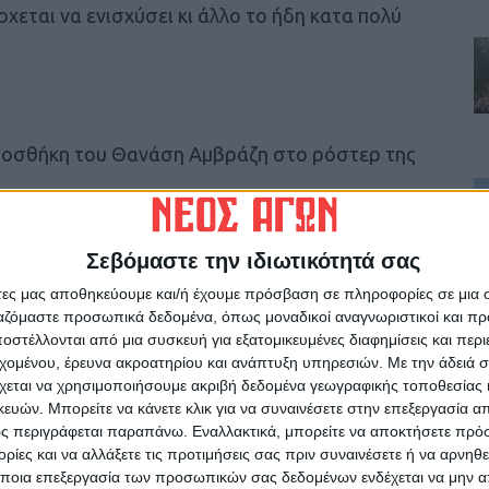
χεται να ενισχύσει κι άλλο το ήδη κατα πολύ
προσθήκη του Θανάση Αμβράζη στο ρόστερ της
. και αγωνίζεται ως φόργουορντ. Η πρώτη του
ο Τρικάλων, ενώ το 2016 μεταπήδησε στον
Σεβόμαστε την ιδιωτικότητά σας
ική ομάδα του «Τριφυλλιού», στην οποία και
δο 2018-19 έπαιξε στην Ακράτα, ενώ την
άτες μας αποθηκεύουμε και/ή έχουμε πρόσβαση σε πληροφορίες σε μια
νιστής στην κατάκτηση της 1ης θέσης στο
ργαζόμαστε προσωπικά δεδομένα, όπως μοναδικοί αναγνωριστικοί και 
στέλλονται από μια συσκευή για εξατομικευμένες διαφημίσεις και περ
νέλα του Φιλαθλητικού Ζωγράφου.
εχομένου, έρευνα ακροατηρίου και ανάπτυξη υπηρεσιών.
Με την άδειά σα
χεται να χρησιμοποιήσουμε ακριβή δεδομένα γεωγραφικής τοποθεσίας 
ών. Μπορείτε να κάνετε κλικ για να συναινέσετε στην επεξεργασία απ
ς περιγράφεται παραπάνω. Εναλλακτικά, μπορείτε να αποκτήσετε πρό
ίες και να αλλάξετε τις προτιμήσεις σας πριν συναινέσετε ή να αρνηθεί
ποια επεξεργασία των προσωπικών σας δεδομένων ενδέχεται να μην απ