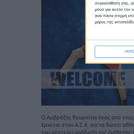
συγκατάθεσή σας, αλ
μόνο για αυτόν τον 
ανά πάσα στιγμή επι
μέρος της ιστοσελίδα
ΠΕΡΙ
O Αμβράζης θεωρείται ένας από τους 
έρχεται στον Α.Σ.Κ. για να δώσει αθλ
του αποτελεί απόδειξη της διάθεσης 