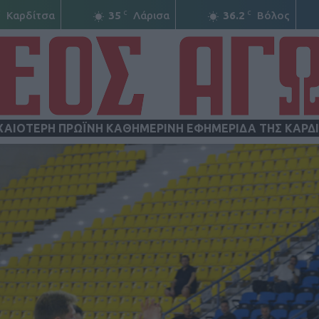
C
C
C
Καρδίτσα
35
Λάρισα
36.2
Βόλος
ΧΑΙΟΤΕΡΗ ΠΡΩΪΝΗ ΚΑΘΗΜΕΡΙΝΗ ΕΦΗΜΕΡΙΔΑ ΤΗΣ ΚΑΡΔ
ΝΕΟΣ
ΑΓΩΝ