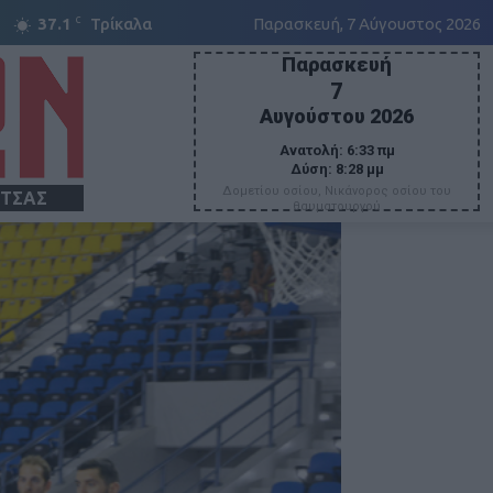
C
37.1
Τρίκαλα
Παρασκευή, 7 Αύγουστος 2026
Παρασκευή
7
Αυγούστου 2026
Ανατολή:
6:33 πμ
Δύση:
8:28 μμ
Δομετίου οσίου, Νικάνορος οσίου του
ΙΤΣΑΣ
θαυματουργού