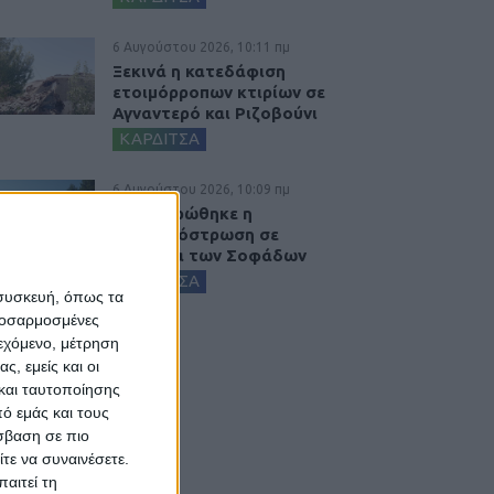
6 Αυγούστου 2026, 10:11 πμ
Ξεκινά η κατεδάφιση
ετοιμόρροπων κτιρίων σε
Αγναντερό και Ριζοβούνι
ΚΑΡΔΙΤΣΑ
6 Αυγούστου 2026, 10:09 πμ
Ολοκληρώθηκε η
ασφαλτόστρωση σε
τμήματα των Σοφάδων
ΚΑΡΔΙΤΣΑ
 συσκευή, όπως τα
προσαρμοσμένες
ιεχόμενο, μέτρηση
ς, εμείς και οι
και ταυτοποίησης
ό εμάς και τους
σβαση σε πιο
τε να συναινέσετε.
αιτεί τη