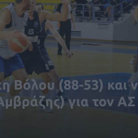
κη Βόλου (88-53) και 
μβράζης) για τον ΑΣ