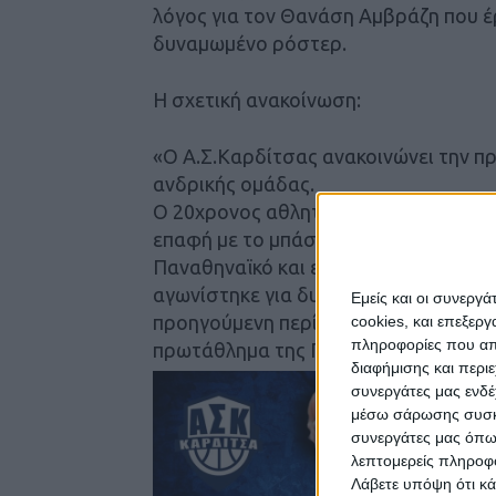
λόγος για τον Θανάση Αμβράζη που έρ
δυναμωμένο ρόστερ.
Η σχετική ανακοίνωση:
«Ο Α.Σ.Καρδίτσας ανακοινώνει την 
ανδρικής ομάδας.
Ο 20χρονος αθλητής έχει ύψος 2,00 μ
επαφή με το μπάσκετ ήταν στον Κρόν
Παναθηναϊκό και εντάχθηκε στην εφηβ
αγωνίστηκε για δυο σεζόν. Την περίο
Εμείς και οι συνεργ
προηγούμενη περίοδο, ήταν πρωταγω
cookies, και επεξε
πληροφορίες που απο
πρωτάθλημα της Γ’ Εθνικής με τη φα
διαφήμισης και περι
συνεργάτες μας ενδέ
μέσω σάρωσης συσκευ
συνεργάτες μας όπω
λεπτομερείς πληροφορ
Λάβετε υπόψη ότι κά