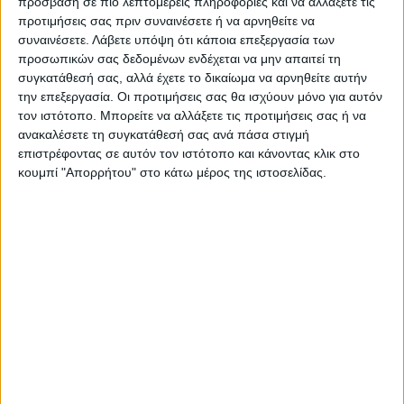
πρόσβαση σε πιο λεπτομερείς πληροφορίες και να αλλάξετε τις
προτιμήσεις σας πριν συναινέσετε ή να αρνηθείτε να
Ακολούθησε την εφημερίδα ΝΕΟΣ
συναινέσετε.
Λάβετε υπόψη ότι κάποια επεξεργασία των
ΑΓΩΝ στο Google News!
προσωπικών σας δεδομένων ενδέχεται να μην απαιτεί τη
συγκατάθεσή σας, αλλά έχετε το δικαίωμα να αρνηθείτε αυτήν
Όλες οι εξελίξεις στην περιοχή της
την επεξεργασία. Οι προτιμήσεις σας θα ισχύουν μόνο για αυτόν
Καρδίτσας και ευρύτερα της Θεσσαλίας
τον ιστότοπο. Μπορείτε να αλλάξετε τις προτιμήσεις σας ή να
ανακαλέσετε τη συγκατάθεσή σας ανά πάσα στιγμή
επιστρέφοντας σε αυτόν τον ιστότοπο και κάνοντας κλικ στο
ΠΡΟΗΓΟΥΜΕΝΟ ΑΡΘΡΟ
ΕΠΟΜΕΝΟ ΑΡΘΡΟ
κουμπί "Απορρήτου" στο κάτω μέρος της ιστοσελίδας.
Και το όνομα αυτού...
Εργασίες συντήρησης στο
δρόμο Καρδιτσομάγουλα –
Αγία Τριάδα