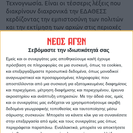
Τεχνογνωσία. Είναι οι τέσσερις λέξεις που
διακρίνουν διαχρονικά την ΕΔΑΘΕΣΣ
κερδίζοντας την εμπιστοσύνη των πολιτών
και την εκτίμηση των αρχών στις περιοχές
της Αδείας.
Σεβόμενη πλήρως το νομοθετικό και
Σεβόμαστε την ιδιωτικότητά σας
ρυθμιστικό πλαίσιο, η ΕΔΑ ΘΕΣΣ συνεχίζει
με αμείωτο ρυθμό τις επενδύσεις, έχοντας
Εμείς και οι συνεργάτες μας αποθηκεύουμε και/ή έχουμε
πρόσβαση σε πληροφορίες σε μια συσκευή, όπως τα cookies,
υλοποιήσει το επενδυτικό της πλάνο για το
και επεξεργαζόμαστε προσωπικά δεδομένα, όπως μοναδικοί
2019, ύψους περίπου 25 εκ. €. Οι νέες
αναγνωριστικοί και προσαρμοσμένες πληροφορίες που
συνδέσεις αναμένεται να ξεπεράσουν τις
αποστέλλονται από μια συσκευή για εξατομικευμένες διαφημίσεις
και περιεχόμενο, μέτρηση διαφήμισης και περιεχομένου, έρευνα
5.000 για τους μήνες Νοέμβριο -Δεκέμβριο
ακροατηρίου και ανάπτυξη υπηρεσιών.
Με την άδειά σας, εμείς
και στο σύνολο του έτους να αγγίξουν τις
και οι συνεργάτες μας ενδέχεται να χρησιμοποιήσουμε ακριβή
25.000.
δεδομένα γεωγραφικής τοποθεσίας και ταυτοποίησης μέσω
σάρωσης συσκευών. Μπορείτε να κάνετε κλικ για να συναινέσετε
στην επεξεργασία από εμάς και τους συνεργάτες μας όπως
Τελευταίες Ειδήσεις Σήμερα
περιγράφεται παραπάνω. Εναλλακτικά, μπορείτε να αποκτήσετε