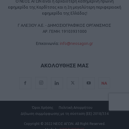
Ο ΝΕΟΣ ΑΓΩΝ είναι η αρχαιότερη καθημερινή πρωινή
εφημερίδα της Καρδίτσας και η 2η μεγαλύτερη περιφερειακή
εφημερίδα της Ελλάδας!
Γ ΑΛΕΞΙΟΥ Α.Ε. - ΔΗΜΟΣΙΟΓΡΑΦΙΚΟΣ ΟΡΓΑΝΙΣΜΟΣ
ΑΡ. ΓΕΜΗ: 19103931000
Επικοινωνία:
info@neosagon.gr
ΑΚΟΛΟΥΘΗΣΕ ΜΑΣ
ΝΑ
Όροι Χρήσης
Πολιτική Απορρήτου
Δήλωση συμμόρφωσης με τη σύσταση (ΕΕ) 2018/334
Copyright
© 2022 ΝΕΟΣ ΑΓΩΝ.
All Right Reserved.