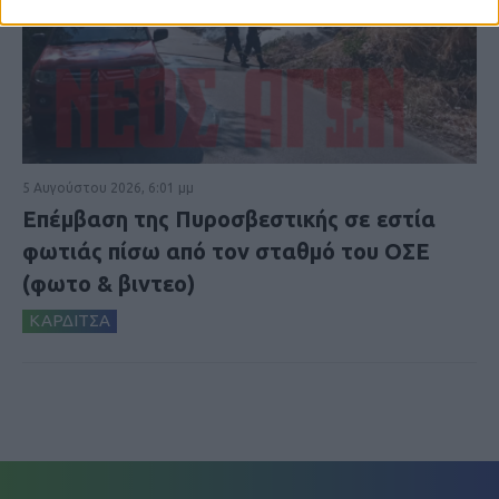
5 Αυγούστου 2026, 6:01 μμ
Επέμβαση της Πυροσβεστικής σε εστία
φωτιάς πίσω από τον σταθμό του ΟΣΕ
(φωτο & βιντεο)
ΚΑΡΔΙΤΣΑ