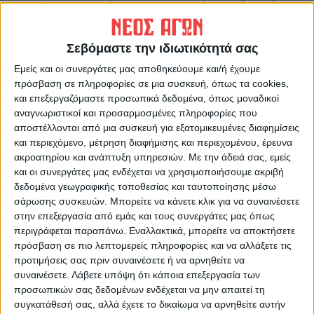
συγχώνευση η σύγκλητος
να θηρεύει ζαρκάδι στη
του ΤΕΙ Θεσσαλίας
Δαφνοσπηλιά
Σεβόμαστε την ιδιωτικότητά σας
Εμείς και οι συνεργάτες μας αποθηκεύουμε και/ή έχουμε
πρόσβαση σε πληροφορίες σε μια συσκευή, όπως τα cookies,
και επεξεργαζόμαστε προσωπικά δεδομένα, όπως μοναδικοί
αναγνωριστικοί και προσαρμοσμένες πληροφορίες που
αποστέλλονται από μια συσκευή για εξατομικευμένες διαφημίσεις
και περιεχόμενο, μέτρηση διαφήμισης και περιεχομένου, έρευνα
ακροατηρίου και ανάπτυξη υπηρεσιών.
Με την άδειά σας, εμείς
Δημοσιογραφική Ομάδα ΝΕΟΣ ΑΓΩΝ
και οι συνεργάτες μας ενδέχεται να χρησιμοποιήσουμε ακριβή
https://neosagon.gr
δεδομένα γεωγραφικής τοποθεσίας και ταυτοποίησης μέσω
Η Αρχαιότερη Καθημερινή Πρωινή Εφημερίδα της Καρδίτσας
σάρωσης συσκευών. Μπορείτε να κάνετε κλικ για να συναινέσετε
στην επεξεργασία από εμάς και τους συνεργάτες μας όπως
περιγράφεται παραπάνω. Εναλλακτικά, μπορείτε να αποκτήσετε
πρόσβαση σε πιο λεπτομερείς πληροφορίες και να αλλάξετε τις
προτιμήσεις σας πριν συναινέσετε ή να αρνηθείτε να
συναινέσετε.
Λάβετε υπόψη ότι κάποια επεξεργασία των
ΠΑΡΟΜΟΙΑ ΑΡΘΡΑ
προσωπικών σας δεδομένων ενδέχεται να μην απαιτεί τη
συγκατάθεσή σας, αλλά έχετε το δικαίωμα να αρνηθείτε αυτήν