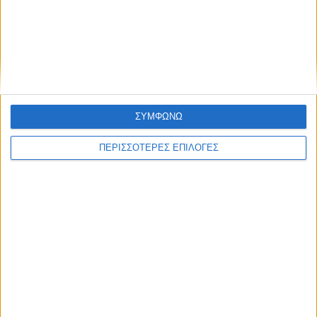
ΕΠΙΚΕΦΑΛΗΣ ΕΙΔΗΣΕΙΣ
ΣΥΜΦΩΝΩ
ΠΕΡΙΣΣΟΤΕΡΕΣ ΕΠΙΛΟΓΕΣ
8 Αυγούστου 2026, 1:21 μμ
Υψηλός ο κίνδυνος πυρκαγιάς την Κυριακή
στο Ν. Καρδίτσας