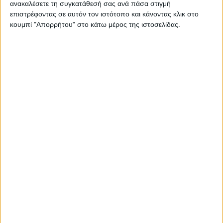
ανακαλέσετε τη συγκατάθεσή σας ανά πάσα στιγμή
Υψηλός ο κίνδυνος πυρκαγιάς την Κυριακή
επιστρέφοντας σε αυτόν τον ιστότοπο και κάνοντας κλικ στο
κουμπί "Απορρήτου" στο κάτω μέρος της ιστοσελίδας.
στο Ν. Καρδίτσας
ΚΑΡΔΙΤΣΑ