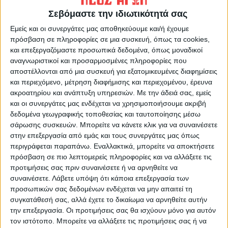
Σεβόμαστε την ιδιωτικότητά σας
Εμείς και οι συνεργάτες μας αποθηκεύουμε και/ή έχουμε
πρόσβαση σε πληροφορίες σε μια συσκευή, όπως τα cookies,
και επεξεργαζόμαστε προσωπικά δεδομένα, όπως μοναδικοί
ΠΑΡΟΜΟΙΑ ΑΡΘΡΑ
αναγνωριστικοί και προσαρμοσμένες πληροφορίες που
αποστέλλονται από μια συσκευή για εξατομικευμένες διαφημίσεις
και περιεχόμενο, μέτρηση διαφήμισης και περιεχομένου, έρευνα
ακροατηρίου και ανάπτυξη υπηρεσιών.
Με την άδειά σας, εμείς
και οι συνεργάτες μας ενδέχεται να χρησιμοποιήσουμε ακριβή
δεδομένα γεωγραφικής τοποθεσίας και ταυτοποίησης μέσω
σάρωσης συσκευών. Μπορείτε να κάνετε κλικ για να συναινέσετε
στην επεξεργασία από εμάς και τους συνεργάτες μας όπως
περιγράφεται παραπάνω. Εναλλακτικά, μπορείτε να αποκτήσετε
πρόσβαση σε πιο λεπτομερείς πληροφορίες και να αλλάξετε τις
προτιμήσεις σας πριν συναινέσετε ή να αρνηθείτε να
συναινέσετε.
Λάβετε υπόψη ότι κάποια επεξεργασία των
προσωπικών σας δεδομένων ενδέχεται να μην απαιτεί τη
συγκατάθεσή σας, αλλά έχετε το δικαίωμα να αρνηθείτε αυτήν
την επεξεργασία. Οι προτιμήσεις σας θα ισχύουν μόνο για αυτόν
τον ιστότοπο. Μπορείτε να αλλάξετε τις προτιμήσεις σας ή να
ΚΑΡΔΙΤΣΑ