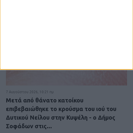
7 Αυγούστου 2026, 10:21 πμ
Μετά από θάνατο κατοίκου
επιβεβαιώθηκε το κρούσμα του ιού του
Δυτικού Νείλου στην Κυψέλη - ο Δήμος
Σοφάδων στις...