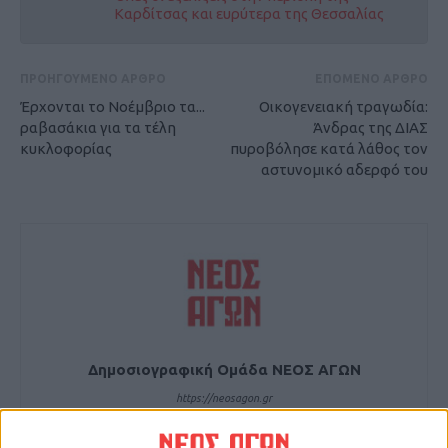
Καρδίτσας και ευρύτερα της Θεσσαλίας
ΠΡΟΗΓΟΥΜΕΝΟ ΑΡΘΡΟ
ΕΠΟΜΕΝΟ ΑΡΘΡΟ
Έρχονται το Νοέμβριο τα...
Οικογενειακή τραγωδία:
ραβασάκια για τα τέλη
Άνδρας της ΔΙΑΣ
κυκλοφορίας
πυροβόλησε κατά λάθος τον
αστυνομικό αδερφό του
Δημοσιογραφική Ομάδα ΝΕΟΣ ΑΓΩΝ
https://neosagon.gr
Η Αρχαιότερη Καθημερινή Πρωινή Εφημερίδα της Καρδίτσας