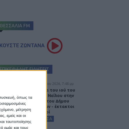
ΘΕΣΣΑΛΙΑ FM
ΚΟΥΣΤΕ ΖΩΝΤΑΝΑ
ΕΠΙΚΕΦΑΛΗΣ ΕΙΔΗΣΕΙΣ
6 Αυγούστου 2026, 7:48 μμ
Κρούσμα του ιού του
Δυτικού Νείλου στην
 συσκευή, όπως τα
Κυψέλη του Δήμου
προσαρμοσμένες
Σοφάδων - έκτακτοι
ιεχόμενο, μέτρηση
ψεκασμοί
ς, εμείς και οι
ΚΑΡΔΙΤΣΑ
και ταυτοποίησης
ό εμάς και τους