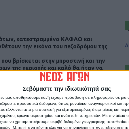
άτων, κατεστραμμένο ΚΑΦΑΟ και
Α
θέτουν την εικόνα του πεζοδρόμου της
 που βρίσκεται στην μπροστινή και την
ων της περιοχής και καλό θα ήταν να
ς εξωραϊσμού.
Σεβόμαστε την ιδιωτικότητά σας
άτες μας αποθηκεύουμε και/ή έχουμε πρόσβαση σε πληροφορίες σε μια
ργαζόμαστε προσωπικά δεδομένα, όπως μοναδικοί αναγνωριστικοί και 
στέλλονται από μια συσκευή για εξατομικευμένες διαφημίσεις και περ
εχομένου, έρευνα ακροατηρίου και ανάπτυξη υπηρεσιών.
Με την άδειά σα
ρίδα ΝΕΟΣ ΑΓΩΝ στο Google News!
χεται να χρησιμοποιήσουμε ακριβή δεδομένα γεωγραφικής τοποθεσίας 
ών. Μπορείτε να κάνετε κλικ για να συναινέσετε στην επεξεργασία απ