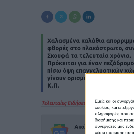
Χαλασμένα καλάθια απορριμμ
φθορές στο πλακόστρωτο, συν
Σκουφά τα τελευταία χρόνια.
Πρόκειται για έναν πεζόδρομο
πίσω όψη επαγγελματικών χώρ
γίνουν ορισμένες παρεμβάσει
Κ.Π.
Εμείς και οι συνεργ
Τελευταίες Ειδήσεις Σήμερα
cookies, και επεξε
πληροφορίες που απο
διαφήμισης και περι
Ακολούθησε την εφημε
συνεργάτες μας ενδέ
μέσω σάρωσης συσκευ