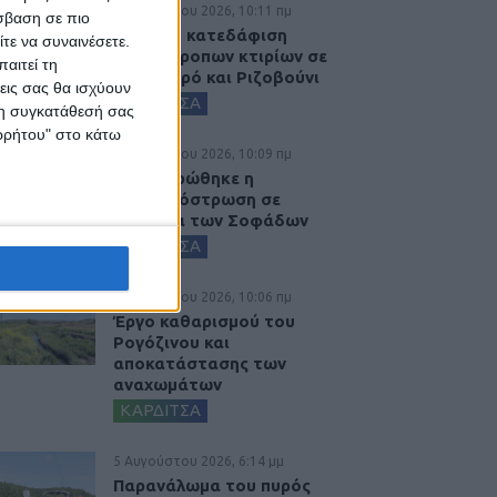
6 Αυγούστου 2026, 10:11 πμ
σβαση σε πιο
Ξεκινά η κατεδάφιση
τε να συναινέσετε.
ετοιμόρροπων κτιρίων σε
αιτεί τη
Αγναντερό και Ριζοβούνι
εις σας θα ισχύουν
ΚΑΡΔΙΤΣΑ
 τη συγκατάθεσή σας
ορρήτου" στο κάτω
6 Αυγούστου 2026, 10:09 πμ
Ολοκληρώθηκε η
ασφαλτόστρωση σε
τμήματα των Σοφάδων
ΚΑΡΔΙΤΣΑ
6 Αυγούστου 2026, 10:06 πμ
Έργο καθαρισμού του
Ρογόζινου και
αποκατάστασης των
αναχωμάτων
ΚΑΡΔΙΤΣΑ
5 Αυγούστου 2026, 6:14 μμ
Παρανάλωμα του πυρός