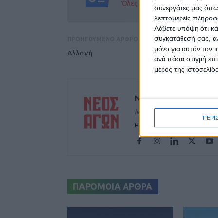
Όλες οι εξελίξεις στην περι
συνεργάτες μας όπω
λεπτομερείς πληροφορ
Λάβετε υπόψη ότι κά
συγκατάθεσή σας, αλ
ΠΡΟΗΓΟΥΜΕΝΟ ΑΡΘΡΟ
μόνο για αυτόν τον 
Αλλαγή
ανά πάσα στιγμή επι
μέρος της ιστοσελίδα
ΝΕΟΣ ΑΓΩΝ
https://neosagon.gr
ΠΕΡΙ
Η Αρχαιότερη Καθημερινή Πρω
ΠΑΡΟΜΟΙΑ ΑΡΘΡΑ