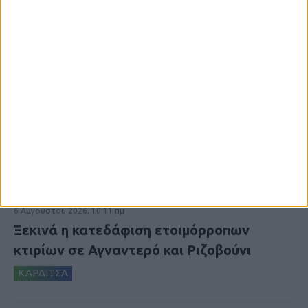
6 Αυγούστου 2026, 10:11 πμ
Ξεκινά η κατεδάφιση ετοιμόρροπων
κτιρίων σε Αγναντερό και Ριζοβούνι
ΚΑΡΔΙΤΣΑ