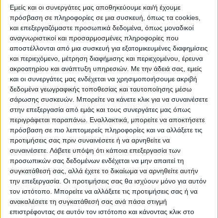
ΜΕ ΤΙΤΛΟ: «ΔΡΑΣΕΙΣ ΚΑΙ ΜΕΤΡΑ
Εμείς και οι συνεργάτες μας αποθηκεύουμε και/ή έχουμε
ΠΟΛΙΤΙΚΗΣ ΠΡΟΣΤΑΣΙΑΣ – ΑΣΦΑΛΕΙΑ»
πρόσβαση σε πληροφορίες σε μια συσκευή, όπως τα cookies,
και επεξεργαζόμαστε προσωπικά δεδομένα, όπως μοναδικοί
προϋπολογισμού 6.200,00 €
αναγνωριστικοί και προσαρμοσμένες πληροφορίες που
συμπεριλαμβανομένου Φ.Π.Α. 24%.
αποστέλλονται από μια συσκευή για εξατομικευμένες διαφημίσεις
και περιεχόμενο, μέτρηση διαφήμισης και περιεχομένου, έρευνα
Παράλληλα η οικονομική επιτροπή
ακροατηρίου και ανάπτυξη υπηρεσιών.
Με την άδειά σας, εμείς
και οι συνεργάτες μας ενδέχεται να χρησιμοποιήσουμε ακριβή
αποφάσισε:
δεδομένα γεωγραφικής τοποθεσίας και ταυτοποίησης μέσω
– Την έγκριση της μελέτης του υποέργου 1
σάρωσης συσκευών. Μπορείτε να κάνετε κλικ για να συναινέσετε
με τίτλο: «ΟΛΟΚΛΗΡΩΜΕΝΟ
στην επεξεργασία από εμάς και τους συνεργάτες μας όπως
ΠΛΗΡΟΦΟΡΙΑΚΟ ΣΥΣΤΗΜΑ ΔΙΑΧΕΙΡΙΣΗΣ
περιγράφεται παραπάνω. Εναλλακτικά, μπορείτε να αποκτήσετε
πρόσβαση σε πιο λεπτομερείς πληροφορίες και να αλλάξετε τις
ΕΚΤΑΚΤΩΝ ΑΝΑΓΚΩΝ»
προτιμήσεις σας πριν συναινέσετε ή να αρνηθείτε να
συναινέσετε.
Λάβετε υπόψη ότι κάποια επεξεργασία των
– Την έγκριση της μελέτης του υποέργου 2
προσωπικών σας δεδομένων ενδέχεται να μην απαιτεί τη
συγκατάθεσή σας, αλλά έχετε το δικαίωμα να αρνηθείτε αυτήν
με τίτλο: «ΠΡΟΜΗΘΕΙΑ ΜΕΤΕΩΡΟΛΟΓΙΚΩΝ
την επεξεργασία. Οι προτιμήσεις σας θα ισχύουν μόνο για αυτόν
ΣΤΑΘΜΩΝ».
τον ιστότοπο. Μπορείτε να αλλάξετε τις προτιμήσεις σας ή να
ανακαλέσετε τη συγκατάθεσή σας ανά πάσα στιγμή
– Την έγκριση της μελέτης του υποέργου 3
επιστρέφοντας σε αυτόν τον ιστότοπο και κάνοντας κλικ στο