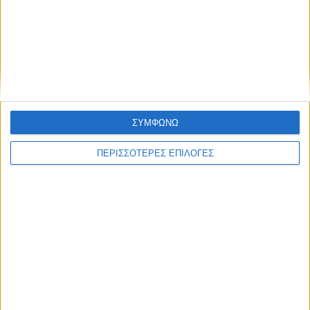
Ένας νεκρός και ένας βαριά τραυματίας ο
μηνιαίος απολογισμός των τροχαίων στη
Θεσσαλία
ΣΥΜΦΩΝΩ
ΠΕΡΙΣΣΟΤΕΡΕΣ ΕΠΙΛΟΓΕΣ