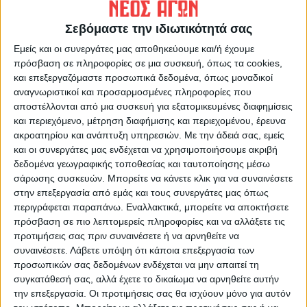
Σεβόμαστε την ιδιωτικότητά σας
Δημοσιογραφική Ομάδα ΝΕΟΣ ΑΓΩΝ
Εμείς και οι συνεργάτες μας αποθηκεύουμε και/ή έχουμε
https://neosagon.gr
πρόσβαση σε πληροφορίες σε μια συσκευή, όπως τα cookies,
Η Αρχαιότερη Καθημερινή Πρωινή Εφημερίδα της Καρδίτσας
και επεξεργαζόμαστε προσωπικά δεδομένα, όπως μοναδικοί
αναγνωριστικοί και προσαρμοσμένες πληροφορίες που
αποστέλλονται από μια συσκευή για εξατομικευμένες διαφημίσεις
και περιεχόμενο, μέτρηση διαφήμισης και περιεχομένου, έρευνα
ακροατηρίου και ανάπτυξη υπηρεσιών.
Με την άδειά σας, εμείς
και οι συνεργάτες μας ενδέχεται να χρησιμοποιήσουμε ακριβή
ΠΑΡΟΜΟΙΑ ΑΡΘΡΑ
δεδομένα γεωγραφικής τοποθεσίας και ταυτοποίησης μέσω
σάρωσης συσκευών. Μπορείτε να κάνετε κλικ για να συναινέσετε
στην επεξεργασία από εμάς και τους συνεργάτες μας όπως
περιγράφεται παραπάνω. Εναλλακτικά, μπορείτε να αποκτήσετε
πρόσβαση σε πιο λεπτομερείς πληροφορίες και να αλλάξετε τις
προτιμήσεις σας πριν συναινέσετε ή να αρνηθείτε να
συναινέσετε.
Λάβετε υπόψη ότι κάποια επεξεργασία των
προσωπικών σας δεδομένων ενδέχεται να μην απαιτεί τη
συγκατάθεσή σας, αλλά έχετε το δικαίωμα να αρνηθείτε αυτήν
την επεξεργασία. Οι προτιμήσεις σας θα ισχύουν μόνο για αυτόν