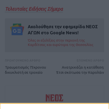
Τελευταίες Ειδήσεις Σήμερα
Ακολούθησε την εφημερίδα ΝΕΟΣ
ΑΓΩΝ στο Google News!
Όλες οι εξελίξεις στην περιοχή της
Καρδίτσας και ευρύτερα της Θεσσαλίας
ΠΡΟΗΓΟΥΜΕΝΟ ΑΡΘΡΟ
ΕΠΟΜΕΝΟ ΑΡΘΡΟ
Τραυματισμός 73χρονου
Ανατριχιάζει η κατάθεση:
δικυκλιστή σε τροχαίο
Έτσι σκότωσα την Καρολάιν