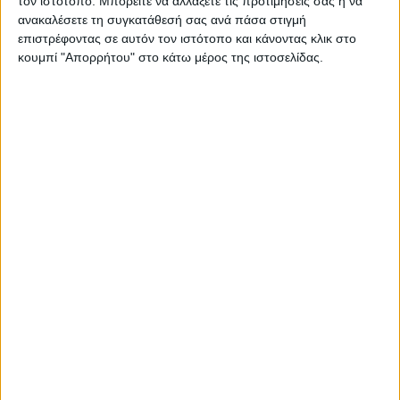
τον ιστότοπο. Μπορείτε να αλλάξετε τις προτιμήσεις σας ή να
ανακαλέσετε τη συγκατάθεσή σας ανά πάσα στιγμή
επιστρέφοντας σε αυτόν τον ιστότοπο και κάνοντας κλικ στο
κουμπί "Απορρήτου" στο κάτω μέρος της ιστοσελίδας.
ΚΑΡΔΙΤΣΑ
Κρούσμα του ιού του Δυτικού Νείλου στην
Κυψέλη του Δήμου Σοφάδων - έκτακτοι
ψεκασμοί