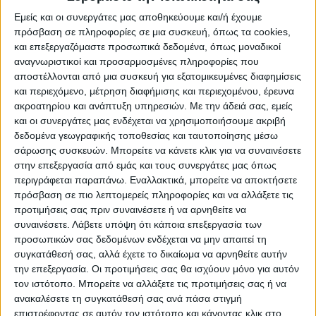
Κυριάκος Πιερρακάκης.
Εμείς και οι συνεργάτες μας αποθηκεύουμε και/ή έχουμε
πρόσβαση σε πληροφορίες σε μια συσκευή, όπως τα cookies,
Έτσι, οι Έλληνες πολίτες από την 1η Ιουνίου
και επεξεργαζόμαστε προσωπικά δεδομένα, όπως μοναδικοί
αναγνωριστικοί και προσαρμοσμένες πληροφορίες που
θα μπορούν να μπούνε στην Ενιαία Ψηφιακή
αποστέλλονται από μια συσκευή για εξατομικευμένες διαφημίσεις
Πλατφόρμα, gov.gr και να εκδίδουν το
και περιεχόμενο, μέτρηση διαφήμισης και περιεχομένου, έρευνα
green pass χρησιμοποιώντας είτε τους
ακροατηρίου και ανάπτυξη υπηρεσιών.
Με την άδειά σας, εμείς
και οι συνεργάτες μας ενδέχεται να χρησιμοποιήσουμε ακριβή
προσωπικούς τους κωδικούς πρόσβασης
δεδομένα γεωγραφικής τοποθεσίας και ταυτοποίησης μέσω
στο Taxisnet, είτε τον ΑΜΚΑ τους. Να
σάρωσης συσκευών. Μπορείτε να κάνετε κλικ για να συναινέσετε
αναφέρουμε ότι το green pass υλοποιείται
στην επεξεργασία από εμάς και τους συνεργάτες μας όπως
από την ΕΔΥΤΑ, την ΗΔΙΚΑ με τη συμμετοχή
περιγράφεται παραπάνω. Εναλλακτικά, μπορείτε να αποκτήσετε
πρόσβαση σε πιο λεπτομερείς πληροφορίες και να αλλάξετε τις
της Γενικής Γραμματείας Πληροφοριακών
προτιμήσεις σας πριν συναινέσετε ή να αρνηθείτε να
Συστημάτων Δημόσιας Διοίκησης (ΓΓΠΣΔΔ).
συναινέσετε.
Λάβετε υπόψη ότι κάποια επεξεργασία των
προσωπικών σας δεδομένων ενδέχεται να μην απαιτεί τη
Να αναφέρουμε ότι τα ψηφιακά πράσινα
συγκατάθεσή σας, αλλά έχετε το δικαίωμα να αρνηθείτε αυτήν
την επεξεργασία. Οι προτιμήσεις σας θα ισχύουν μόνο για αυτόν
πιστοποιητικά θα ισχύουν σε όλα τα κράτη
τον ιστότοπο. Μπορείτε να αλλάξετε τις προτιμήσεις σας ή να
μέλη της ΕΕ, θα περιέχουν έναν κωδικό QR
ανακαλέσετε τη συγκατάθεσή σας ανά πάσα στιγμή
με ψηφιακή υπογραφή για την προστασία
επιστρέφοντας σε αυτόν τον ιστότοπο και κάνοντας κλικ στο