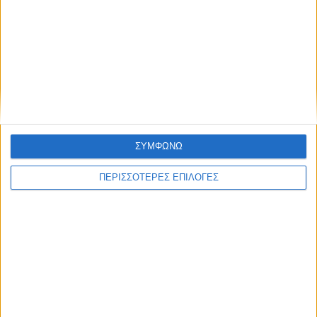
ΕΛΛΑΔΑ
22 χρόνια από τα εγκαίνια της γέφυρας
Ρίου-Αντιρρίου
ΣΥΜΦΩΝΩ
ΠΕΡΙΣΣΟΤΕΡΕΣ ΕΠΙΛΟΓΕΣ