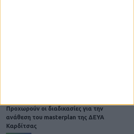
8 Αυγούστου 2026, 9:42 πμ
Προχωρούν οι διαδικασίες για την
ανάθεση του masterplan της ΔΕΥΑ
Καρδίτσας