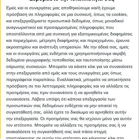
Εμείς και οι συνεργάτες μας αποθηκεύουμε και/ή έχουμε
πρόσβαση σε πληροφορίες σε μια συσκευή, όπως τα cookies,
ΑΝΑΓΕΝΝΗΣΗ – ΟΛΥΜΠΙΑΚΟΣ ΒΟΛΟΥ 4-
και επεξεργαζόμαστε προσωπικά δεδομένα, όπως μοναδικοί
0
αναγνωριστικοί και προσαρμοσμένες πληροφορίες που
αποστέλλονται από μια συσκευή για εξατομικευμένες διαφημίσεις
και περιεχόμενο, μέτρηση διαφήμισης και περιεχομένου, έρευνα
ακροατηρίου και ανάπτυξη υπηρεσιών.
Με την άδειά σας, εμείς
και οι συνεργάτες μας ενδέχεται να χρησιμοποιήσουμε ακριβή
δεδομένα γεωγραφικής τοποθεσίας και ταυτοποίησης μέσω
σάρωσης συσκευών. Μπορείτε να κάνετε κλικ για να συναινέσετε
στην επεξεργασία από εμάς και τους συνεργάτες μας όπως
περιγράφεται παραπάνω. Εναλλακτικά, μπορείτε να αποκτήσετε
πρόσβαση σε πιο λεπτομερείς πληροφορίες και να αλλάξετε τις
προτιμήσεις σας πριν συναινέσετε ή να αρνηθείτε να
συναινέσετε.
Λάβετε υπόψη ότι κάποια επεξεργασία των
προσωπικών σας δεδομένων ενδέχεται να μην απαιτεί τη
συγκατάθεσή σας, αλλά έχετε το δικαίωμα να αρνηθείτε αυτήν
ΠΑΟΚ Β’ – ΑΝΑΓΕΝΝΗΣΗ 2-1
την επεξεργασία. Οι προτιμήσεις σας θα ισχύουν μόνο για αυτόν
τον ιστότοπο. Μπορείτε να αλλάξετε τις προτιμήσεις σας ή να
ανακαλέσετε τη συγκατάθεσή σας ανά πάσα στιγμή
επιστρέφοντας σε αυτόν τον ιστότοπο και κάνοντας κλικ στο