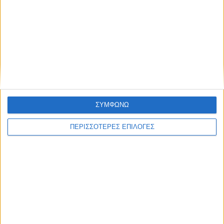
ΑΘΛΗΤΙΚΑ
Ο Αετός Καλλιφωνίου ...επέστρεψε!
(Φωτό+Βίντεο)
ΣΥΜΦΩΝΩ
ΠΕΡΙΣΣΟΤΕΡΕΣ ΕΠΙΛΟΓΕΣ