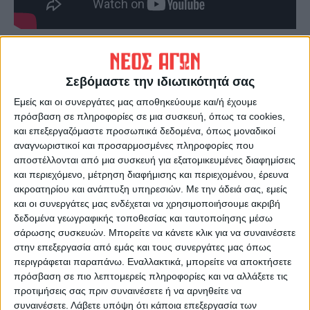
Τελευταίες Ειδήσεις Σήμερα
Σεβόμαστε την ιδιωτικότητά σας
Ακολούθησε την εφημερίδα ΝΕΟΣ
Εμείς και οι συνεργάτες μας αποθηκεύουμε και/ή έχουμε
ΑΓΩΝ στο Google News!
πρόσβαση σε πληροφορίες σε μια συσκευή, όπως τα cookies,
και επεξεργαζόμαστε προσωπικά δεδομένα, όπως μοναδικοί
Όλες οι εξελίξεις στην περιοχή της
αναγνωριστικοί και προσαρμοσμένες πληροφορίες που
Καρδίτσας και ευρύτερα της Θεσσαλίας
αποστέλλονται από μια συσκευή για εξατομικευμένες διαφημίσεις
και περιεχόμενο, μέτρηση διαφήμισης και περιεχομένου, έρευνα
ακροατηρίου και ανάπτυξη υπηρεσιών.
Με την άδειά σας, εμείς
ΠΡΟΗΓΟΥΜΕΝΟ ΑΡΘΡΟ
ΕΠΟΜΕΝΟ ΑΡΘΡΟ
και οι συνεργάτες μας ενδέχεται να χρησιμοποιήσουμε ακριβή
Την Πέμπτη αποφασίζουν για
Εργαζόμενους μέσω ΟΑΕΔ θα
δεδομένα γεωγραφικής τοποθεσίας και ταυτοποίησης μέσω
τη Γ' Εθνική...
προσλάβει ο Δήμος
σάρωσης συσκευών. Μπορείτε να κάνετε κλικ για να συναινέσετε
Μουζακίου
στην επεξεργασία από εμάς και τους συνεργάτες μας όπως
περιγράφεται παραπάνω. Εναλλακτικά, μπορείτε να αποκτήσετε
πρόσβαση σε πιο λεπτομερείς πληροφορίες και να αλλάξετε τις
προτιμήσεις σας πριν συναινέσετε ή να αρνηθείτε να
συναινέσετε.
Λάβετε υπόψη ότι κάποια επεξεργασία των