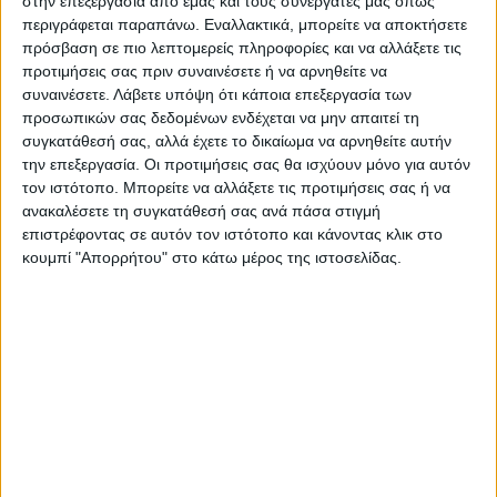
αστυνομικοί θα σχηματίσουν δικογραφία.
στην επεξεργασία από εμάς και τους συνεργάτες μας όπως
περιγράφεται παραπάνω. Εναλλακτικά, μπορείτε να αποκτήσετε
πρόσβαση σε πιο λεπτομερείς πληροφορίες και να αλλάξετε τις
Πηγή : gazzetta
προτιμήσεις σας πριν συναινέσετε ή να αρνηθείτε να
συναινέσετε.
Λάβετε υπόψη ότι κάποια επεξεργασία των
Τελευταίες Ειδήσεις Σήμερα
προσωπικών σας δεδομένων ενδέχεται να μην απαιτεί τη
συγκατάθεσή σας, αλλά έχετε το δικαίωμα να αρνηθείτε αυτήν
την επεξεργασία. Οι προτιμήσεις σας θα ισχύουν μόνο για αυτόν
τον ιστότοπο. Μπορείτε να αλλάξετε τις προτιμήσεις σας ή να
Ακολούθησε την εφημερίδα ΝΕΟΣ
ανακαλέσετε τη συγκατάθεσή σας ανά πάσα στιγμή
ΑΓΩΝ στο Google News!
επιστρέφοντας σε αυτόν τον ιστότοπο και κάνοντας κλικ στο
κουμπί "Απορρήτου" στο κάτω μέρος της ιστοσελίδας.
Όλες οι εξελίξεις στην περιοχή της
Καρδίτσας και ευρύτερα της Θεσσαλίας
ΠΡΟΗΓΟΥΜΕΝΟ ΑΡΘΡΟ
ΕΠΟΜΕΝΟ ΑΡΘΡΟ
Εβδομάδα πληρωμών για
Αντιδράσεις για την
τους αγρότες της Καρδίτσας
αποδυνάμωση του Κέντρου
Υγείας Φαρσάλων_ ΝΙΚΟΣ
ΝΤΑΦΟΥΛΗΣ_ΔΕΛΤΙΟ
ΕΙΔΗΣΕΩΝ