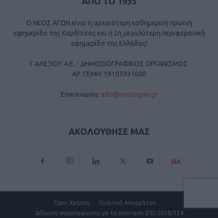
ΑΠΟ ΤΟ 1935
Ο ΝΕΟΣ ΑΓΩΝ είναι η αρχαιότερη καθημερινή πρωινή
εφημερίδα της Καρδίτσας και η 2η μεγαλύτερη περιφερειακή
εφημερίδα της Ελλάδας!
Γ ΑΛΕΞΙΟΥ Α.Ε. - ΔΗΜΟΣΙΟΓΡΑΦΙΚΟΣ ΟΡΓΑΝΙΣΜΟΣ
ΑΡ. ΓΕΜΗ: 19103931000
Επικοινωνία:
info@neosagon.gr
ΑΚΟΛΟΥΘΗΣΕ ΜΑΣ
ΝΑ
Όροι Χρήσης
Πολιτική Απορρήτου
Δήλωση συμμόρφωσης με τη σύσταση (ΕΕ) 2018/334