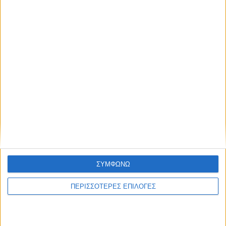
Κατσαφάδος
ΣΥΜΦΩΝΩ
ΠΕΡΙΣΣΟΤΕΡΕΣ ΕΠΙΛΟΓΕΣ
ΕΛΛΑΔΑ
Σύγκρουση ελικοπτέρων στην Ψάθα: