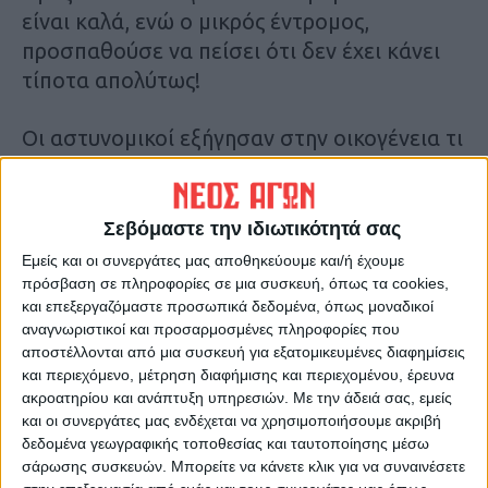
είναι καλά, ενώ ο μικρός έντρομος,
προσπαθούσε να πείσει ότι δεν έχει κάνει
τίποτα απολύτως!
Οι αστυνομικοί εξήγησαν στην οικογένεια τι
είχε συμβεί και το πώς η υπηρεσία έφθασε
στο σπίτι μέσα σε ελάχιστη ώρα,
προκειμένου να δουν αν κινδυνεύουν. Όταν
Σεβόμαστε την ιδιωτικότητά σας
ο μικρός κατάλαβε πως δεν μπορούσε να
Εμείς και οι συνεργάτες μας αποθηκεύουμε και/ή έχουμε
πείσει, αφού του έδειξαν την ανάρτηση,
πρόσβαση σε πληροφορίες σε μια συσκευή, όπως τα cookies,
και επεξεργαζόμαστε προσωπικά δεδομένα, όπως μοναδικοί
αναγκάστηκε να το παραδεχθεί, λέγοντας
αναγνωριστικοί και προσαρμοσμένες πληροφορίες που
ότι ήθελε να κάνει πλάκα στον μεγαλύτερο
αποστέλλονται από μια συσκευή για εξατομικευμένες διαφημίσεις
αδελφό του.
και περιεχόμενο, μέτρηση διαφήμισης και περιεχομένου, έρευνα
ακροατηρίου και ανάπτυξη υπηρεσιών.
Με την άδειά σας, εμείς
και οι συνεργάτες μας ενδέχεται να χρησιμοποιήσουμε ακριβή
Όπως αναφέρει η
“Ροδιακή”
για άσκοπη
δεδομένα γεωγραφικής τοποθεσίας και ταυτοποίησης μέσω
κινητοποίηση των αρμόδιων αρχών, οι
σάρωσης συσκευών. Μπορείτε να κάνετε κλικ για να συναινέσετε