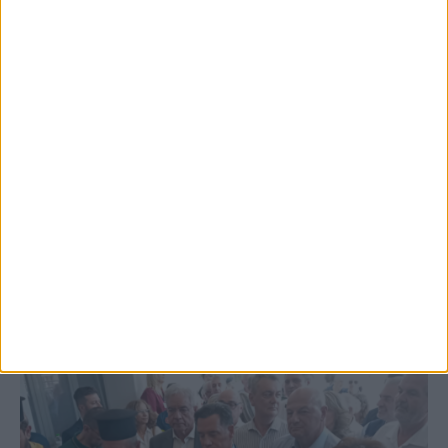
5 Αυγούστου 2026, 6:01 μμ
Επέμβαση της Πυροσβεστικής σε εστία
φωτιάς πίσω από τον σταθμό του ΟΣΕ
(φωτο & βιντεο)
ΚΑΡΔΙΤΣΑ