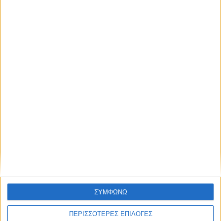
Κρούσμα του ιού του Δυτικού Νείλου στην
Κυψέλη του Δήμου Σοφάδων - έκτακτοι
ψεκασμοί
ΘΕΣΣΑΛΙΑ FM
ΑΚΟΥΣΤΕ ΖΩΝΤΑΝΑ
ΣΥΜΦΩΝΩ
ΕΠΙΚΕΦΑΛΗΣ ΕΙΔΗΣΕΙΣ
ΠΕΡΙΣΣΟΤΕΡΕΣ ΕΠΙΛΟΓΕΣ