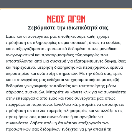
Σεβόμαστε την ιδιωτικότητά σας
Εμείς και οι συνεργάτες μας αποθηκεύουμε και/ή έχουμε
πρόσβαση σε πληροφορίες σε μια συσκευή, όπως τα cookies,
και επεξεργαζόμαστε προσωπικά δεδομένα, όπως μοναδικοί
ΝΕΟΣ ΑΓΩΝ
αναγνωριστικοί και προσαρμοσμένες πληροφορίες που
https://neosagon.gr
αποστέλλονται από μια συσκευή για εξατομικευμένες διαφημίσεις
Η Αρχαιότερη Καθημερινή Πρωινή Εφημερίδα της Καρδίτσας
και περιεχόμενο, μέτρηση διαφήμισης και περιεχομένου, έρευνα
ακροατηρίου και ανάπτυξη υπηρεσιών.
Με την άδειά σας, εμείς
και οι συνεργάτες μας ενδέχεται να χρησιμοποιήσουμε ακριβή
δεδομένα γεωγραφικής τοποθεσίας και ταυτοποίησης μέσω
σάρωσης συσκευών. Μπορείτε να κάνετε κλικ για να συναινέσετε
στην επεξεργασία από εμάς και τους συνεργάτες μας όπως
ΠΑΡΟΜΟΙΑ ΑΡΘΡΑ
περιγράφεται παραπάνω. Εναλλακτικά, μπορείτε να αποκτήσετε
πρόσβαση σε πιο λεπτομερείς πληροφορίες και να αλλάξετε τις
προτιμήσεις σας πριν συναινέσετε ή να αρνηθείτε να
συναινέσετε.
Λάβετε υπόψη ότι κάποια επεξεργασία των
προσωπικών σας δεδομένων ενδέχεται να μην απαιτεί τη