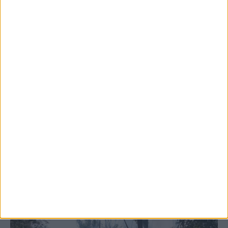
5 Αυγούστου 2026, 6:14 μμ
Παρανάλωμα του πυρός έγινε ΙΧ έξω από
το Μορφοβούνι, έσπευσε η Πυροσβεστική
(ΦΩΤΟ)
ΚΑΡΔΙΤΣΑ