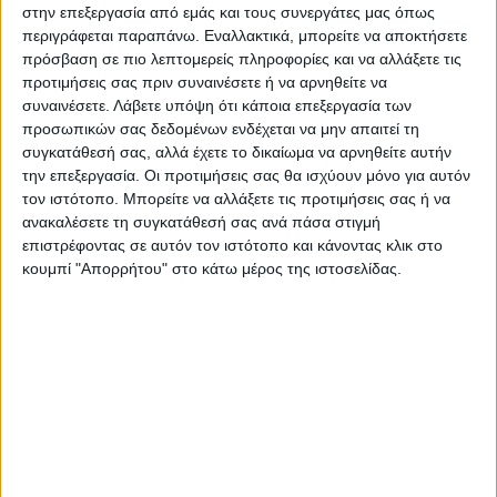
παραστάσεις, μουσικοχορευτικές
στην επεξεργασία από εμάς και τους συνεργάτες μας όπως
περιγράφεται παραπάνω. Εναλλακτικά, μπορείτε να αποκτήσετε
εκδηλώσεις, αστροπαρατήρηση, αφηγήσεις
πρόσβαση σε πιο λεπτομερείς πληροφορίες και να αλλάξετε τις
μύθων και ξεναγήσεις, που διοργανώνουν οι
προτιμήσεις σας πριν συναινέσετε ή να αρνηθείτε να
υπηρεσίες της Γενικής Διεύθυνσης
συναινέσετε.
Λάβετε υπόψη ότι κάποια επεξεργασία των
Αρχαιοτήτων και Πολιτιστικής Κληρονομιάς
προσωπικών σας δεδομένων ενδέχεται να μην απαιτεί τη
συγκατάθεσή σας, αλλά έχετε το δικαίωμα να αρνηθείτε αυτήν
και της Γενικής Διεύθυνσης Αναστήλωσης,
την επεξεργασία. Οι προτιμήσεις σας θα ισχύουν μόνο για αυτόν
Μουσείων και Τεχνικών Έργων, πολλές από
τον ιστότοπο. Μπορείτε να αλλάξετε τις προτιμήσεις σας ή να
αυτές σε συνεργασία με την τοπική
ανακαλέσετε τη συγκατάθεσή σας ανά πάσα στιγμή
επιστρέφοντας σε αυτόν τον ιστότοπο και κάνοντας κλικ στο
αυτοδιοίκηση και τοπικούς συλλόγους.
κουμπί "Απορρήτου" στο κάτω μέρος της ιστοσελίδας.
Τελευταίες Ειδήσεις Σήμερα
Ακολούθησε την εφημερίδα ΝΕΟΣ
ΑΓΩΝ στο Google News!
Όλες οι εξελίξεις στην περιοχή της
Καρδίτσας και ευρύτερα της Θεσσαλίας