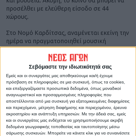
και μουσεία. Ακόμη, το κοινό θα μπορεί να
προσέλθει με ελεύθερη είσοδο σε 44
χώρους.
Στο Νομό Καρδίτσας, αναμένεται εκείνη την
ημέρα να πραγματοποιηθεί μουσική
εκδήλωση με τίτλο «Τα χρώματα του
φεγγαριού» στον αρχαϊκό Ναό Απόλωννα
Αρχαίας Μητρόπολης, συνδιοργανωτές της
Σεβόμαστε την ιδιωτικότητά σας
οποίας είναι ο Δήμος Λίμνης Πλαστήρα και η
Εμείς και οι συνεργάτες μας αποθηκεύουμε και/ή έχουμε
Εφορεία Αρχαιοτήτων Καρδίτσας. Οι
πρόσβαση σε πληροφορίες σε μια συσκευή, όπως τα cookies,
και επεξεργαζόμαστε προσωπικά δεδομένα, όπως μοναδικοί
εκδηλώσεις του υπουργείου αναμένονται
αναγνωριστικοί και προσαρμοσμένες πληροφορίες που
για το διάστημα, από τις 8 έως και τις 13
αποστέλλονται από μια συσκευή για εξατομικευμένες διαφημίσεις
Αυγούστου, σύμφωνα με το πρόγραμμα που
και περιεχόμενο, μέτρηση διαφήμισης και περιεχομένου, έρευνα
έχει αναρτηθεί.
ακροατηρίου και ανάπτυξη υπηρεσιών.
Με την άδειά σας, εμείς
και οι συνεργάτες μας ενδέχεται να χρησιμοποιήσουμε ακριβή
δεδομένα γεωγραφικής τοποθεσίας και ταυτοποίησης μέσω
Στο πρόγραμμα περιλαμβάνονται θεατρικές
σάρωσης συσκευών. Μπορείτε να κάνετε κλικ για να συναινέσετε