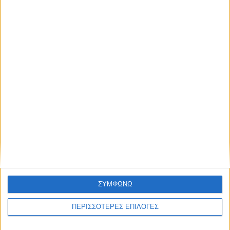
Με επιτυχία ολοκληρώθηκε η θερινή
κατασκήνωση του Σώματος Ελληνικού
Οδηγισμού στα Κανάλια
ΣΥΜΦΩΝΩ
ΠΕΡΙΣΣΟΤΕΡΕΣ ΕΠΙΛΟΓΕΣ