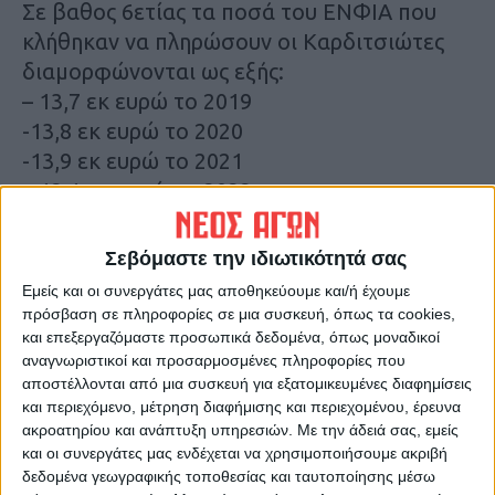
Σε βαθος 6ετίας τα ποσά του ΕΝΦΙΑ που
κλήθηκαν να πληρώσουν οι Καρδιτσιώτες
διαμορφώνονται ως εξής:
– 13,7 εκ ευρώ το 2019
-13,8 εκ ευρώ το 2020
-13,9 εκ ευρώ το 2021
– 12,1 εκ ευρώ το 2022
– 12,3 εκ ευρω το 2023
-11,8 εκ ευρω το 2024
Σεβόμαστε την ιδιωτικότητά σας
Εμείς και οι συνεργάτες μας αποθηκεύουμε και/ή έχουμε
πρόσβαση σε πληροφορίες σε μια συσκευή, όπως τα cookies,
και επεξεργαζόμαστε προσωπικά δεδομένα, όπως μοναδικοί
αναγνωριστικοί και προσαρμοσμένες πληροφορίες που
αποστέλλονται από μια συσκευή για εξατομικευμένες διαφημίσεις
και περιεχόμενο, μέτρηση διαφήμισης και περιεχομένου, έρευνα
ακροατηρίου και ανάπτυξη υπηρεσιών.
Με την άδειά σας, εμείς
και οι συνεργάτες μας ενδέχεται να χρησιμοποιήσουμε ακριβή
δεδομένα γεωγραφικής τοποθεσίας και ταυτοποίησης μέσω