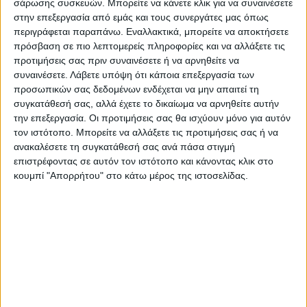
σάρωσης συσκευών. Μπορείτε να κάνετε κλικ για να συναινέσετε
στην επεξεργασία από εμάς και τους συνεργάτες μας όπως
περιγράφεται παραπάνω. Εναλλακτικά, μπορείτε να αποκτήσετε
πρόσβαση σε πιο λεπτομερείς πληροφορίες και να αλλάξετε τις
προτιμήσεις σας πριν συναινέσετε ή να αρνηθείτε να
συναινέσετε.
Λάβετε υπόψη ότι κάποια επεξεργασία των
Aναλυτικότερα στην εφημερίδα Νέος Αγών
προσωπικών σας δεδομένων ενδέχεται να μην απαιτεί τη
συγκατάθεσή σας, αλλά έχετε το δικαίωμα να αρνηθείτε αυτήν
την επεξεργασία. Οι προτιμήσεις σας θα ισχύουν μόνο για αυτόν
Τελευταίες Ειδήσεις Σήμερα
τον ιστότοπο. Μπορείτε να αλλάξετε τις προτιμήσεις σας ή να
ανακαλέσετε τη συγκατάθεσή σας ανά πάσα στιγμή
επιστρέφοντας σε αυτόν τον ιστότοπο και κάνοντας κλικ στο
Ακολούθησε την εφημερίδα ΝΕΟΣ
κουμπί "Απορρήτου" στο κάτω μέρος της ιστοσελίδας.
ΑΓΩΝ στο Google News!
Όλες οι εξελίξεις στην περιοχή της
Καρδίτσας και ευρύτερα της Θεσσαλίας
ΠΡΟΗΓΟΥΜΕΝΟ ΑΡΘΡΟ
ΕΠΟΜΕΝΟ ΑΡΘΡΟ
Κατά του Master Plan των
Στο ΦΕΚ η δωρεά της
Ολλανδών η Greenpeace για
Ένωσης Εφοπλιστών για