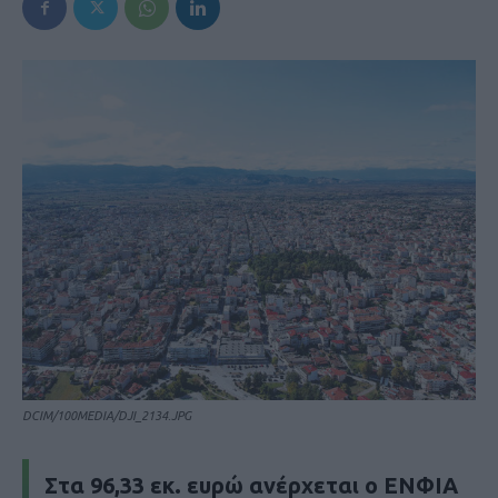
DCIM/100MEDIA/DJI_2134.JPG
Στα 96,33 εκ. ευρώ ανέρχεται ο ΕΝΦΙΑ