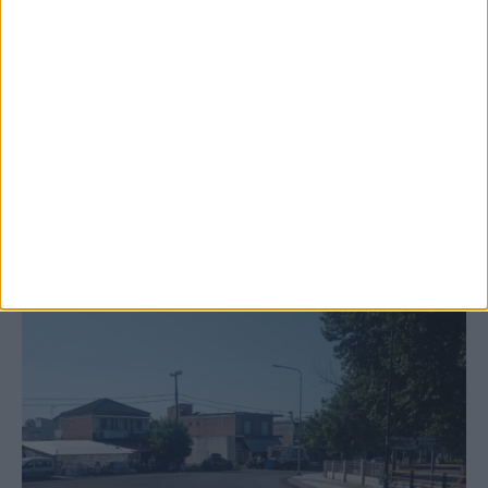
Ξεκινά η κατεδάφιση ετοιμόρροπων
κτιρίων σε Αγναντερό και Ριζοβούνι
ΚΑΡΔΙΤΣΑ