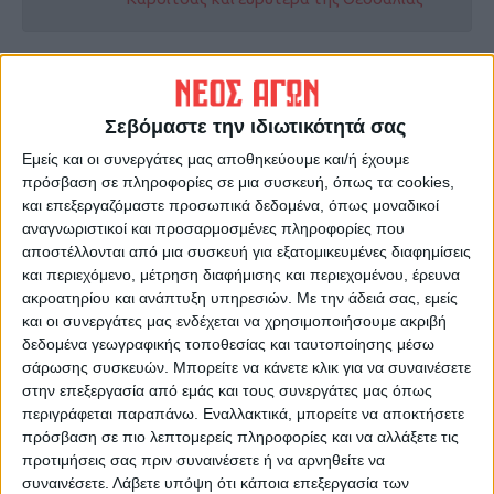
ΠΡΟΗΓΟΥΜΕΝΟ ΑΡΘΡΟ
ΕΠΟΜΕΝΟ ΑΡΘΡΟ
Προσπάθειες ένταξης της
Σε απόγνωση οι
Κοιλάδας του Αχελώου στην
πεπονοπαραγωγοί στη
Σεβόμαστε την ιδιωτικότητά σας
UNESCO
Δημοτική Ενότητα Σελλάνων
Εμείς και οι συνεργάτες μας αποθηκεύουμε και/ή έχουμε
πρόσβαση σε πληροφορίες σε μια συσκευή, όπως τα cookies,
και επεξεργαζόμαστε προσωπικά δεδομένα, όπως μοναδικοί
αναγνωριστικοί και προσαρμοσμένες πληροφορίες που
αποστέλλονται από μια συσκευή για εξατομικευμένες διαφημίσεις
και περιεχόμενο, μέτρηση διαφήμισης και περιεχομένου, έρευνα
ακροατηρίου και ανάπτυξη υπηρεσιών.
Με την άδειά σας, εμείς
και οι συνεργάτες μας ενδέχεται να χρησιμοποιήσουμε ακριβή
δεδομένα γεωγραφικής τοποθεσίας και ταυτοποίησης μέσω
ΝΕΟΣ ΑΓΩΝ
σάρωσης συσκευών. Μπορείτε να κάνετε κλικ για να συναινέσετε
στην επεξεργασία από εμάς και τους συνεργάτες μας όπως
https://neosagon.gr
περιγράφεται παραπάνω. Εναλλακτικά, μπορείτε να αποκτήσετε
Η Αρχαιότερη Καθημερινή Πρωινή Εφημερίδα της Καρδίτσας
πρόσβαση σε πιο λεπτομερείς πληροφορίες και να αλλάξετε τις
προτιμήσεις σας πριν συναινέσετε ή να αρνηθείτε να
συναινέσετε.
Λάβετε υπόψη ότι κάποια επεξεργασία των