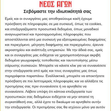
Σεβόμαστε την ιδιωτικότητά σας
Εμείς και οι συνεργάτες μας αποθηκεύουμε και/ή έχουμε
πρόσβαση σε πληροφορίες σε μια συσκευή, όπως τα cookies,
ΝΕΟΣ ΑΓΩΝ
και επεξεργαζόμαστε προσωπικά δεδομένα, όπως μοναδικοί
https://neosagon.gr
αναγνωριστικοί και προσαρμοσμένες πληροφορίες που
αποστέλλονται από μια συσκευή για εξατομικευμένες διαφημίσεις
Η Αρχαιότερη Καθημερινή Πρωινή Εφημερίδα της Καρδίτσας
και περιεχόμενο, μέτρηση διαφήμισης και περιεχομένου, έρευνα
ακροατηρίου και ανάπτυξη υπηρεσιών.
Με την άδειά σας, εμείς
και οι συνεργάτες μας ενδέχεται να χρησιμοποιήσουμε ακριβή
δεδομένα γεωγραφικής τοποθεσίας και ταυτοποίησης μέσω
σάρωσης συσκευών. Μπορείτε να κάνετε κλικ για να συναινέσετε
στην επεξεργασία από εμάς και τους συνεργάτες μας όπως
ΠΑΡΟΜΟΙΑ ΑΡΘΡΑ
περιγράφεται παραπάνω. Εναλλακτικά, μπορείτε να αποκτήσετε
πρόσβαση σε πιο λεπτομερείς πληροφορίες και να αλλάξετε τις
προτιμήσεις σας πριν συναινέσετε ή να αρνηθείτε να
συναινέσετε.
Λάβετε υπόψη ότι κάποια επεξεργασία των
προσωπικών σας δεδομένων ενδέχεται να μην απαιτεί τη
συγκατάθεσή σας, αλλά έχετε το δικαίωμα να αρνηθείτε αυτήν
την επεξεργασία. Οι προτιμήσεις σας θα ισχύουν μόνο για αυτόν