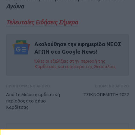
Αγώνα
Τελευταίες Ειδήσεις Σήμερα
Ακολούθησε την εφημερίδα ΝΕΟΣ
ΑΓΩΝ στο Google News!
Όλες οι εξελίξεις στην περιοχή της
Καρδίτσας και ευρύτερα της Θεσσαλίας
ΠΡΟΗΓΟΥΜΕΝΟ ΑΡΘΡΟ
ΕΠΟΜΕΝΟ ΑΡΘΡΟ
Από 1η Μαΐου η αρδευτική
ΤΣΙΚΝΟΠΕΜΠΤΗ 2022
περίοδος στο Δήμο
Καρδίτσας