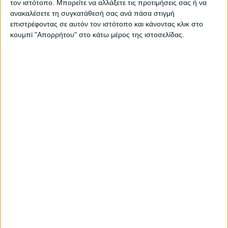
τον ιστότοπο. Μπορείτε να αλλάξετε τις προτιμήσεις σας ή να
ανακαλέσετε τη συγκατάθεσή σας ανά πάσα στιγμή
επιστρέφοντας σε αυτόν τον ιστότοπο και κάνοντας κλικ στο
κουμπί "Απορρήτου" στο κάτω μέρος της ιστοσελίδας.
ΠΟΛΙΤΙΣΜΟΣ
Αναμνηστική στήλη για τους πεσόντες
αντιστασιακούς στη μάχη του
Σιδηροδρομικού Σταθμού Φαναρίου το '44