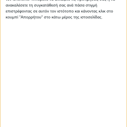
ανακαλέσετε τη συγκατάθεσή σας ανά πάσα στιγμή
επιστρέφοντας σε αυτόν τον ιστότοπο και κάνοντας κλικ στο
κουμπί "Απορρήτου" στο κάτω μέρος της ιστοσελίδας.
ΚΑΡΔΙΤΣΑ
Τη ρυθμιστική θήρας για τη νέα κυνηγετική
περίοδο εξέδωσε το Δασαρχείο
Καρδίτσας