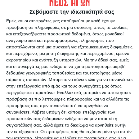
Σεβόμαστε την ιδιωτικότητά σας
ΝΕΟΣ ΑΓΩΝ
Εμείς και οι συνεργάτες μας αποθηκεύουμε και/ή έχουμε
https://neosagon.gr
πρόσβαση σε πληροφορίες σε μια συσκευή, όπως τα cookies,
και επεξεργαζόμαστε προσωπικά δεδομένα, όπως μοναδικοί
Η Αρχαιότερη Καθημερινή Πρωινή Εφημερίδα της Καρδίτσας
αναγνωριστικοί και προσαρμοσμένες πληροφορίες που
αποστέλλονται από μια συσκευή για εξατομικευμένες διαφημίσεις
και περιεχόμενο, μέτρηση διαφήμισης και περιεχομένου, έρευνα
ακροατηρίου και ανάπτυξη υπηρεσιών.
Με την άδειά σας, εμείς
και οι συνεργάτες μας ενδέχεται να χρησιμοποιήσουμε ακριβή
ΠΑΡΟΜΟΙΑ ΑΡΘΡΑ
δεδομένα γεωγραφικής τοποθεσίας και ταυτοποίησης μέσω
σάρωσης συσκευών. Μπορείτε να κάνετε κλικ για να συναινέσετε
στην επεξεργασία από εμάς και τους συνεργάτες μας όπως
περιγράφεται παραπάνω. Εναλλακτικά, μπορείτε να αποκτήσετε
πρόσβαση σε πιο λεπτομερείς πληροφορίες και να αλλάξετε τις
προτιμήσεις σας πριν συναινέσετε ή να αρνηθείτε να
συναινέσετε.
Λάβετε υπόψη ότι κάποια επεξεργασία των
προσωπικών σας δεδομένων ενδέχεται να μην απαιτεί τη
συγκατάθεσή σας, αλλά έχετε το δικαίωμα να αρνηθείτε αυτήν
την επεξεργασία. Οι προτιμήσεις σας θα ισχύουν μόνο για αυτόν
τον ιστότοπο. Μπορείτε να αλλάξετε τις προτιμήσεις σας ή να