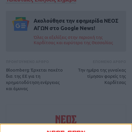
Ακολούθησε την εφημερίδα ΝΕΟΣ
ΑΓΩΝ στο Google News!
Όλες οι εξελίξεις στην περιοχή της
Καρδίτσας και ευρύτερα της Θεσσαλίας
ΠΡΟΗΓΟΥΜΕΝΟ ΑΡΘΡΟ
ΕΠΟΜΕΝΟ ΑΡΘΡΟ
Bloomberg: Έρχεται πακέτο
Την ημέρα της γυναίκας
δισ. της ΕΕ για τη
τίμησαν φορείς της
χρηματοδότηση ενέργειας
Καρδίτσας
και άμυνας