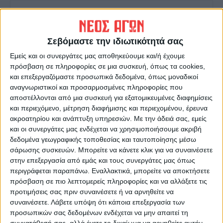
Σεβόμαστε την ιδιωτικότητά σας
Εμείς και οι συνεργάτες μας αποθηκεύουμε και/ή έχουμε
πρόσβαση σε πληροφορίες σε μια συσκευή, όπως τα cookies,
Δημοσιογραφική Ομάδα ΝΕΟΣ ΑΓΩΝ
και επεξεργαζόμαστε προσωπικά δεδομένα, όπως μοναδικοί
αναγνωριστικοί και προσαρμοσμένες πληροφορίες που
https://neosagon.gr
αποστέλλονται από μια συσκευή για εξατομικευμένες διαφημίσεις
Η Αρχαιότερη Καθημερινή Πρωινή Εφημερίδα της Καρδίτσας
και περιεχόμενο, μέτρηση διαφήμισης και περιεχομένου, έρευνα
ακροατηρίου και ανάπτυξη υπηρεσιών.
Με την άδειά σας, εμείς
και οι συνεργάτες μας ενδέχεται να χρησιμοποιήσουμε ακριβή
δεδομένα γεωγραφικής τοποθεσίας και ταυτοποίησης μέσω
σάρωσης συσκευών. Μπορείτε να κάνετε κλικ για να συναινέσετε
στην επεξεργασία από εμάς και τους συνεργάτες μας όπως
ΠΑΡΟΜΟΙΑ ΑΡΘΡΑ
περιγράφεται παραπάνω. Εναλλακτικά, μπορείτε να αποκτήσετε
πρόσβαση σε πιο λεπτομερείς πληροφορίες και να αλλάξετε τις
προτιμήσεις σας πριν συναινέσετε ή να αρνηθείτε να
συναινέσετε.
Λάβετε υπόψη ότι κάποια επεξεργασία των
προσωπικών σας δεδομένων ενδέχεται να μην απαιτεί τη
συγκατάθεσή σας, αλλά έχετε το δικαίωμα να αρνηθείτε αυτήν