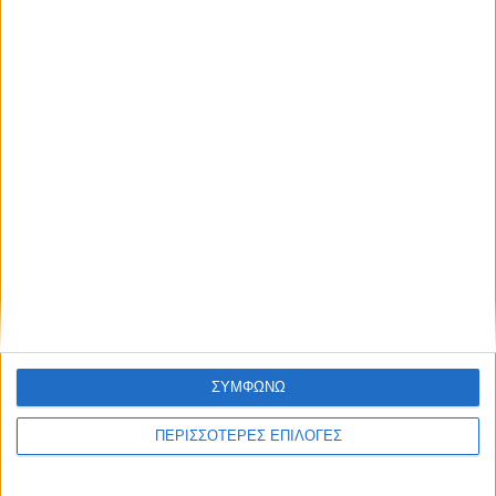
κτιρίων σε Αγναντερό και Ριζοβούνι
ΘΕΣΣΑΛΙΑ FM
ΑΚΟΥΣΤΕ ΖΩΝΤΑΝΑ
ΣΥΜΦΩΝΩ
ΕΠΙΚΕΦΑΛΗΣ ΕΙΔΗΣΕΙΣ
ΠΕΡΙΣΣΟΤΕΡΕΣ ΕΠΙΛΟΓΕΣ