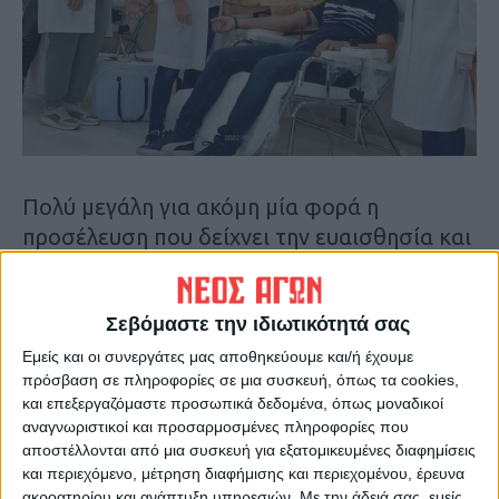
Πολύ μεγάλη για ακόμη μία φορά η
προσέλευση που δείχνει την ευαισθησία και
τη στήριξη σε κάθε συμπολίτη μας που
χρειάζεται αίμα.
Σεβόμαστε την ιδιωτικότητά σας
Το Δ.Σ. του Σ.Ε.Α. Παλαμά ευχαριστεί θερμά
Εμείς και οι συνεργάτες μας αποθηκεύουμε και/ή έχουμε
πρόσβαση σε πληροφορίες σε μια συσκευή, όπως τα cookies,
για ακόμη μία φορά τους εθελοντές
και επεξεργαζόμαστε προσωπικά δεδομένα, όπως μοναδικοί
αιμοδότες που προσφέρουν το αίμα τους
αναγνωριστικοί και προσαρμοσμένες πληροφορίες που
και ενισχύουν το επόμενο αίματος του
αποστέλλονται από μια συσκευή για εξατομικευμένες διαφημίσεις
συλλόγου.
και περιεχόμενο, μέτρηση διαφήμισης και περιεχομένου, έρευνα
ακροατηρίου και ανάπτυξη υπηρεσιών.
Με την άδειά σας, εμείς