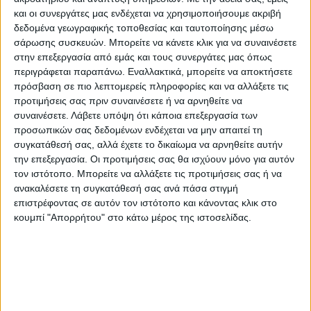
και οι συνεργάτες μας ενδέχεται να χρησιμοποιήσουμε ακριβή
Η επάρκεια σε αίμα που έχει καταφέρει να
δεδομένα γεωγραφικής τοποθεσίας και ταυτοποίησης μέσω
έχει ο σύλλογος μας δίνει τη δυνατότητα να
σάρωσης συσκευών. Μπορείτε να κάνετε κλικ για να συναινέσετε
στην επεξεργασία από εμάς και τους συνεργάτες μας όπως
καλύπτουμε όλα τα περιστατικά που έχουν
περιγράφεται παραπάνω. Εναλλακτικά, μπορείτε να αποκτήσετε
ανάγκη.
πρόσβαση σε πιο λεπτομερείς πληροφορίες και να αλλάξετε τις
προτιμήσεις σας πριν συναινέσετε ή να αρνηθείτε να
– Καλωσορίζουμε τους νέους αιμοδότες!
συναινέσετε.
Λάβετε υπόψη ότι κάποια επεξεργασία των
προσωπικών σας δεδομένων ενδέχεται να μην απαιτεί τη
– Ευχαριστούμε όλο το νοσηλευτικό
συγκατάθεσή σας, αλλά έχετε το δικαίωμα να αρνηθείτε αυτήν
προσωπικό για τη συνεργασία που έχουμε!
την επεξεργασία. Οι προτιμήσεις σας θα ισχύουν μόνο για αυτόν
– Ευχαριστούμε θερμά όλους τους
τον ιστότοπο. Μπορείτε να αλλάξετε τις προτιμήσεις σας ή να
ανακαλέσετε τη συγκατάθεσή σας ανά πάσα στιγμή
συμπολίτες μας για την πολύπλευρη και
επιστρέφοντας σε αυτόν τον ιστότοπο και κάνοντας κλικ στο
συγκινητική στήριξή τους, είτε οικονομικά
κουμπί "Απορρήτου" στο κάτω μέρος της ιστοσελίδας.
με δωρεές, είτε με διάφορα προϊόντα στις
αιμοδοσίες μας (χυμούς, κουλούρια,
κρουασάν, μπανάνες κ.α.).
Επόμενη προγραμματισμένη αιμοδοσία -η