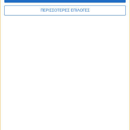
ΠΕΡΙΣΣΟΤΕΡΕΣ ΕΠΙΛΟΓΕΣ
ΚΑΡΔΙΤΣΑ
Μεγάλη συμμετοχή στο σεμινάριο
Πρώτων Βοηθειών του Δήμου Αργιθέας
(ΦΩΤΟ)