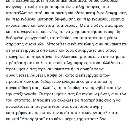
και επεξεργαζόμαστε προσωπικά δεδομένα, όπως μοναδικοί
αναγνωρίζουν και τα μέλη του
αναγνωριστικοί και προσαρμοσμένες πληροφορίες που
επιμελητηρίου.
αποστέλλονται από μια συσκευή για εξατομικευμένες διαφημίσεις
και περιεχόμενο, μέτρηση διαφήμισης και περιεχομένου, έρευνα
ακροατηρίου και ανάπτυξη υπηρεσιών.
Με την άδειά σας, εμείς
και οι συνεργάτες μας ενδέχεται να χρησιμοποιήσουμε ακριβή
δεδομένα γεωγραφικής τοποθεσίας και ταυτοποίησης μέσω
σάρωσης συσκευών. Μπορείτε να κάνετε κλικ για να συναινέσετε
στην επεξεργασία από εμάς και τους συνεργάτες μας όπως
περιγράφεται παραπάνω. Εναλλακτικά, μπορείτε να αποκτήσετε
πρόσβαση σε πιο λεπτομερείς πληροφορίες και να αλλάξετε τις
προτιμήσεις σας πριν συναινέσετε ή να αρνηθείτε να
συναινέσετε.
Λάβετε υπόψη ότι κάποια επεξεργασία των
προσωπικών σας δεδομένων ενδέχεται να μην απαιτεί τη
συγκατάθεσή σας, αλλά έχετε το δικαίωμα να αρνηθείτε αυτήν
την επεξεργασία. Οι προτιμήσεις σας θα ισχύουν μόνο για αυτόν
τον ιστότοπο. Μπορείτε να αλλάξετε τις προτιμήσεις σας ή να
ανακαλέσετε τη συγκατάθεσή σας ανά πάσα στιγμή
επιστρέφοντας σε αυτόν τον ιστότοπο και κάνοντας κλικ στο
Υπενθυμίζεται ότι το θεματικό πάρκο, που
κουμπί "Απορρήτου" στο κάτω μέρος της ιστοσελίδας.
φιλοξενείται στο Παυσιλύπο, θα
υποδέχεται μέχρι τις 25 Μαΐου μαθητές,