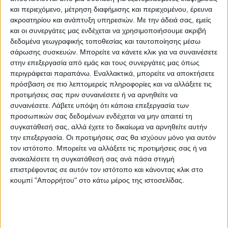
και περιεχόμενο, μέτρηση διαφήμισης και περιεχομένου, έρευνα
ακροατηρίου και ανάπτυξη υπηρεσιών.
Με την άδειά σας, εμείς
«Η καρδιά της Καρδίτσας
χτυπούσε
και οι συνεργάτες μας ενδέχεται να χρησιμοποιήσουμε ακριβή
δυνατά- πολιτιστικά»
δεδομένα γεωγραφικής τοποθεσίας και ταυτοποίησης μέσω
Η Έκθεση έτυχε μεγάλης αποδοχής από τους
σάρωσης συσκευών. Μπορείτε να κάνετε κλικ για να συναινέσετε
Καρδιτσιώτες, οι οποίοι συμμετείχαν
στην επεξεργασία από εμάς και τους συνεργάτες μας όπως
περιγράφεται παραπάνω. Εναλλακτικά, μπορείτε να αποκτήσετε
καθημερινά με μαζική παρουσία και
πρόσβαση σε πιο λεπτομερείς πληροφορίες και να αλλάξετε τις
συνεχίστηκε με επιτυχία τα επόμενα χρόνια.
προτιμήσεις σας πριν συναινέσετε ή να αρνηθείτε να
Κάθε χρόνο, κατά τις ημέρες διεξαγωγής
συναινέσετε.
Λάβετε υπόψη ότι κάποια επεξεργασία των
προσωπικών σας δεδομένων ενδέχεται να μην απαιτεί τη
της, επίσημοι καλεσμένοι, επισκέπτες,
συγκατάθεσή σας, αλλά έχετε το δικαίωμα να αρνηθείτε αυτήν
κάτοικοι της πόλης, βιβλιόφιλοι και
την επεξεργασία. Οι προτιμήσεις σας θα ισχύουν μόνο για αυτόν
βιβλιοφάγοι έδιναν καθημερινά το «παρών»
τον ιστότοπο. Μπορείτε να αλλάξετε τις προτιμήσεις σας ή να
στα περίπτερα που ήταν γεμάτα από κόσμο.
ανακαλέσετε τη συγκατάθεσή σας ανά πάσα στιγμή
επιστρέφοντας σε αυτόν τον ιστότοπο και κάνοντας κλικ στο
Η καρδιά της Καρδίτσας χτυπούσε δυνατά-
κουμπί "Απορρήτου" στο κάτω μέρος της ιστοσελίδας.
πολιτιστικά στο χώρο του Παυσίλυπου.
Στα περίπτερα της Έκθεσης διατίθεντο
εκατοντάδες τίτλοι νέων και παλαιότερων