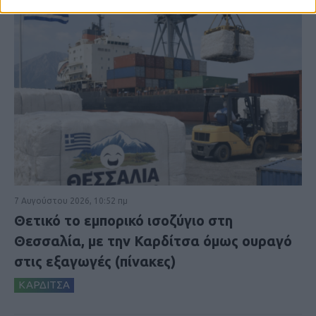
7 Αυγούστου 2026, 10:52 πμ
Θετικό το εμπορικό ισοζύγιο στη
Θεσσαλία, με την Καρδίτσα όμως ουραγό
στις εξαγωγές (πίνακες)
ΚΑΡΔΙΤΣΑ