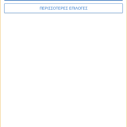
ΠΕΡΙΣΣΟΤΕΡΕΣ ΕΠΙΛΟΓΕΣ
ΚΑΡΔΙΤΣΑ
Φωτιά σε φορτηγό στην Καρδίτσα