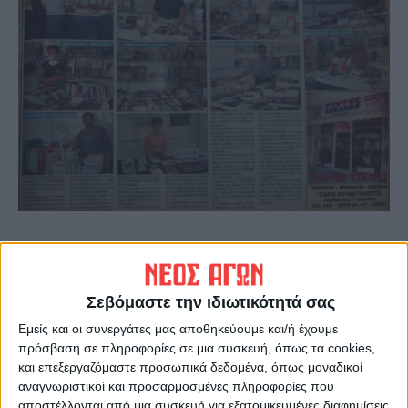
Υπήρξε ένα σημαντικό εγχείρημα που
διοργάνωσε ο Δήμος Καρδίτσας (επί
Δημαρχίας Χρ. Τέγου) με τις Βιβλιοθήκες
Σεβόμαστε την ιδιωτικότητά σας
του, τη Λαϊκή Βιβλιοθήκη «Η Αθηνά» και το
Εμείς και οι συνεργάτες μας αποθηκεύουμε και/ή έχουμε
Σύλλογο Βιβλιοπωλών Καρδίτσας, οι οποίοι
πρόσβαση σε πληροφορίες σε μια συσκευή, όπως τα cookies,
και επεξεργαζόμαστε προσωπικά δεδομένα, όπως μοναδικοί
συνεργάστηκαν για τον σχεδιασμό και την
αναγνωριστικοί και προσαρμοσμένες πληροφορίες που
υλοποίηση της ιδέας.
αποστέλλονται από μια συσκευή για εξατομικευμένες διαφημίσεις