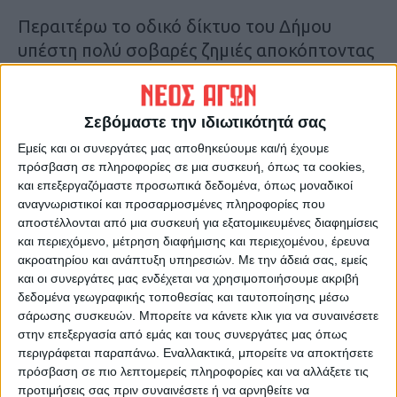
Περαιτέρω το οδικό δίκτυο του Δήμου
υπέστη πολύ σοβαρές ζημιές αποκόπτοντας
μεγάλο τμήμα του επαρχιακού και
δημοτικού οδικού δικτύου και καθιστώντας
πολύ δύσκολη την μετακίνηση στην περιοχή.
Σεβόμαστε την ιδιωτικότητά σας
Κ.Π.
Εμείς και οι συνεργάτες μας αποθηκεύουμε και/ή έχουμε
πρόσβαση σε πληροφορίες σε μια συσκευή, όπως τα cookies,
και επεξεργαζόμαστε προσωπικά δεδομένα, όπως μοναδικοί
Τελευταίες Ειδήσεις Σήμερα
αναγνωριστικοί και προσαρμοσμένες πληροφορίες που
αποστέλλονται από μια συσκευή για εξατομικευμένες διαφημίσεις
και περιεχόμενο, μέτρηση διαφήμισης και περιεχομένου, έρευνα
Ακολούθησε την εφημερίδα ΝΕΟΣ
ακροατηρίου και ανάπτυξη υπηρεσιών.
Με την άδειά σας, εμείς
ΑΓΩΝ στο Google News!
και οι συνεργάτες μας ενδέχεται να χρησιμοποιήσουμε ακριβή
δεδομένα γεωγραφικής τοποθεσίας και ταυτοποίησης μέσω
Όλες οι εξελίξεις στην περιοχή της
σάρωσης συσκευών. Μπορείτε να κάνετε κλικ για να συναινέσετε
Καρδίτσας και ευρύτερα της Θεσσαλίας
στην επεξεργασία από εμάς και τους συνεργάτες μας όπως
περιγράφεται παραπάνω. Εναλλακτικά, μπορείτε να αποκτήσετε
πρόσβαση σε πιο λεπτομερείς πληροφορίες και να αλλάξετε τις
ΠΡΟΗΓΟΥΜΕΝΟ ΑΡΘΡΟ
ΕΠΟΜΕΝΟ ΑΡΘΡΟ
προτιμήσεις σας πριν συναινέσετε ή να αρνηθείτε να