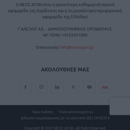
Ο ΝΕΟΣ ΑΓΩΝ είναι η αρχαιότερη καθημερινή πρωινή
εφημερίδα της Καρδίτσας και η 2η μεγαλύτερη περιφερειακή
εφημερίδα της Ελλάδας!
Γ ΑΛΕΞΙΟΥ Α.Ε. - ΔΗΜΟΣΙΟΓΡΑΦΙΚΟΣ ΟΡΓΑΝΙΣΜΟΣ
ΑΡ. ΓΕΜΗ: 19103931000
Επικοινωνία:
info@neosagon.gr
ΑΚΟΛΟΥΘΗΣΕ ΜΑΣ
ΝΑ
Όροι Χρήσης
Πολιτική Απορρήτου
Δήλωση συμμόρφωσης με τη σύσταση (ΕΕ) 2018/334
Copyright
© 2022 ΝΕΟΣ ΑΓΩΝ.
All Right Reserved.