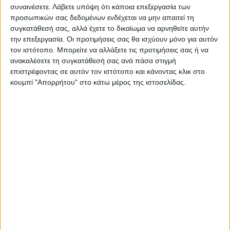
ΣΑΕΚ Καρδίτσας: Είσοδος
Θρίαμβος για την Εθνική μας
συναινέσετε.
Λάβετε υπόψη ότι κάποια επεξεργασία των
στα Πανεπιστημιακά
επί της Σκωτίας μέσα στη
προσωπικών σας δεδομένων ενδέχεται να μην απαιτεί τη
Τμήματα για όσους κατέχουν
Γλασκώβη (0-3)
συγκατάθεσή σας, αλλά έχετε το δικαίωμα να αρνηθείτε αυτήν
συναφείς ειδικότητες
την επεξεργασία. Οι προτιμήσεις σας θα ισχύουν μόνο για αυτόν
τον ιστότοπο. Μπορείτε να αλλάξετε τις προτιμήσεις σας ή να
ανακαλέσετε τη συγκατάθεσή σας ανά πάσα στιγμή
επιστρέφοντας σε αυτόν τον ιστότοπο και κάνοντας κλικ στο
κουμπί "Απορρήτου" στο κάτω μέρος της ιστοσελίδας.
ΝΕΟΣ ΑΓΩΝ
https://neosagon.gr
Η Αρχαιότερη Καθημερινή Πρωινή Εφημερίδα της Καρδίτσας