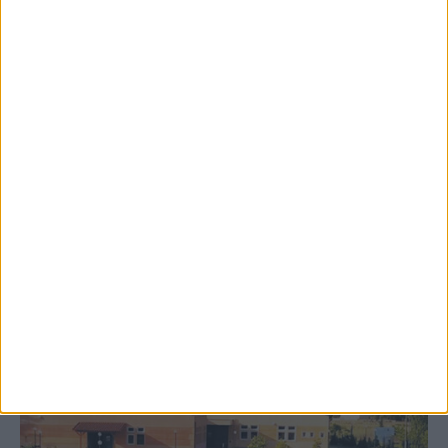
8 Αυγούστου 2026, 9:41 πμ
Δωρεά ακινήτου και μελέτης για τη
δημιουργία «Κειμηλιοαρχείου» στη
Ρεντίνα
ΚΑΡΔΙΤΣΑ