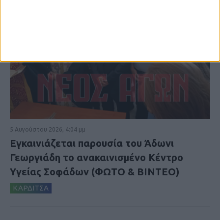
5 Αυγούστου 2026, 4:04 μμ
Εγκαινιάζεται παρουσία του Άδωνι
Γεωργιάδη το ανακαινισμένο Κέντρο
Υγείας Σοφάδων (ΦΩΤΟ & ΒΙΝΤΕΟ)
ΚΑΡΔΙΤΣΑ