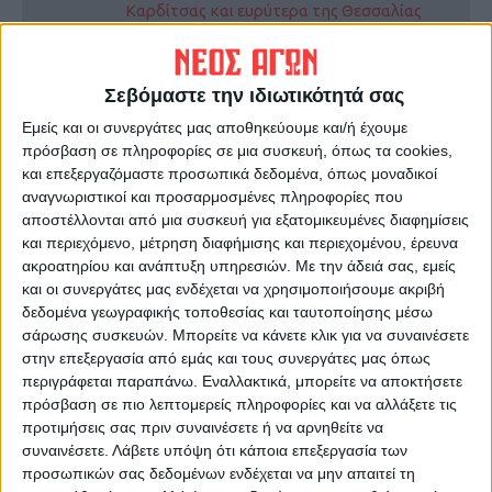
Καρδίτσας και ευρύτερα της Θεσσαλίας
ΠΡΟΗΓΟΥΜΕΝΟ ΑΡΘΡΟ
ΕΠΟΜΕΝΟ ΑΡΘΡΟ
Σεβόμαστε την ιδιωτικότητά σας
Εμβολιασμοί στον ορεινό
Πότε αγωνίζονται τα παιδιά
Εμείς και οι συνεργάτες μας αποθηκεύουμε και/ή έχουμε
όγκο
της Καρδίτσας στο Τόκιο
πρόσβαση σε πληροφορίες σε μια συσκευή, όπως τα cookies,
και επεξεργαζόμαστε προσωπικά δεδομένα, όπως μοναδικοί
αναγνωριστικοί και προσαρμοσμένες πληροφορίες που
αποστέλλονται από μια συσκευή για εξατομικευμένες διαφημίσεις
και περιεχόμενο, μέτρηση διαφήμισης και περιεχομένου, έρευνα
ακροατηρίου και ανάπτυξη υπηρεσιών.
Με την άδειά σας, εμείς
και οι συνεργάτες μας ενδέχεται να χρησιμοποιήσουμε ακριβή
δεδομένα γεωγραφικής τοποθεσίας και ταυτοποίησης μέσω
σάρωσης συσκευών. Μπορείτε να κάνετε κλικ για να συναινέσετε
ΝΕΟΣ ΑΓΩΝ
στην επεξεργασία από εμάς και τους συνεργάτες μας όπως
περιγράφεται παραπάνω. Εναλλακτικά, μπορείτε να αποκτήσετε
https://neosagon.gr
πρόσβαση σε πιο λεπτομερείς πληροφορίες και να αλλάξετε τις
Η Αρχαιότερη Καθημερινή Πρωινή Εφημερίδα της Καρδίτσας
προτιμήσεις σας πριν συναινέσετε ή να αρνηθείτε να
συναινέσετε.
Λάβετε υπόψη ότι κάποια επεξεργασία των
προσωπικών σας δεδομένων ενδέχεται να μην απαιτεί τη