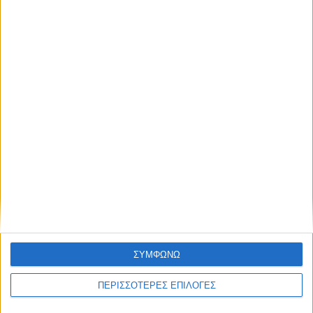
Παρανάλωμα του πυρός έγινε ΙΧ έξω από
το Μορφοβούνι, έσπευσε η Πυροσβεστική
(ΦΩΤΟ)
ΘΕΣΣΑΛΙΑ FM
ΑΚΟΥΣΤΕ ΖΩΝΤΑΝΑ
ΣΥΜΦΩΝΩ
ΠΕΡΙΣΣΟΤΕΡΕΣ ΕΠΙΛΟΓΕΣ
ΕΠΙΚΕΦΑΛΗΣ ΕΙΔΗΣΕΙΣ