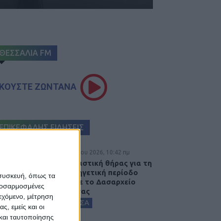
ΘΕΣΣΑΛΙΑ FM
ΚΟΥΣΤΕ ΖΩΝΤΑΝΑ
ΕΠΙΚΕΦΑΛΗΣ ΕΙΔΗΣΕΙΣ
9 Αυγούστου 2026, 10:42 πμ
Τη ρυθμιστική θήρας για τη
νέα κυνηγετική περίοδο
 συσκευή, όπως τα
εξέδωσε το Δασαρχείο
προσαρμοσμένες
Καρδίτσας
ιεχόμενο, μέτρηση
ΚΑΡΔΙΤΣΑ
ς, εμείς και οι
και ταυτοποίησης