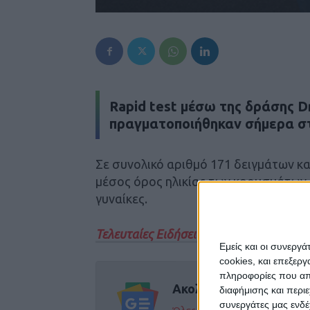
Rapid test μέσω της δράσης Dr
πραγματοποιήθηκαν σήμερα σ
Σε συνολικό αριθμό 171 δειγμάτων κ
μέσος όρος ηλικίας των κρουσμάτων εί
γυναίκες.
Τελευταίες Ειδήσεις Σήμερα
Εμείς και οι συνεργ
cookies, και επεξε
πληροφορίες που απο
Ακολούθησε την εφημε
διαφήμισης και περι
συνεργάτες μας ενδέ