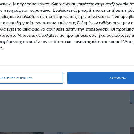
οχή της Καρδίτσας και ευρύτερα της Θεσσαλίας
ών. Μπορείτε να κάνετε κλικ για να συναινέσετε στην επεξεργασία απ
ς περιγράφεται παραπάνω. Εναλλακτικά, μπορείτε να αποκτήσετε πρό
ίες και να αλλάξετε τις προτιμήσεις σας πριν συναινέσετε ή να αρνηθεί
ποια επεξεργασία των προσωπικών σας δεδομένων ενδέχεται να μην απ
ΕΠΟΜΕΝΟ ΑΡΘΡΟ
λά έχετε το δικαίωμα να αρνηθείτε αυτήν την επεξεργασία. Οι προτιμήσ
Σε εξέλιξη έξι εργολαβίες στην πόλη και στις
ιστότοπο. Μπορείτε να αλλάξετε τις προτιμήσεις σας ή να ανακαλέσετε
Κοινότητες της Καρδίτσας
στρέφοντας σε αυτόν τον ιστότοπο και κάνοντας κλικ στο κουμπί "Απ
ς.
δα ΝΕΟΣ ΑΓΩΝ
ΣΣΟΤΕΡΕΣ ΕΠΙΛΟΓΕΣ
ΣΥΜΦΩΝΩ
ινή Εφημερίδα της Καρδίτσας