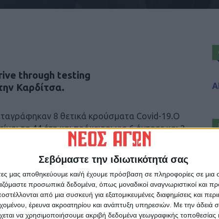
ive through testing
Α
την Καρδίτσα.
αταγράφηκαν 8 θετικά κρούσματα Covid-19.Ο
ναι τα 44 έτη και πρόκειται για 6 άντρες και 2
Σεβόμαστε την ιδιωτικότητά σας
άτες μας αποθηκεύουμε και/ή έχουμε πρόσβαση σε πληροφορίες σε μια
ργαζόμαστε προσωπικά δεδομένα, όπως μοναδικοί αναγνωριστικοί και 
στέλλονται από μια συσκευή για εξατομικευμένες διαφημίσεις και περ
ρίδα ΝΕΟΣ ΑΓΩΝ στο Google News!
εχομένου, έρευνα ακροατηρίου και ανάπτυξη υπηρεσιών.
Με την άδειά σα
χεται να χρησιμοποιήσουμε ακριβή δεδομένα γεωγραφικής τοποθεσίας 