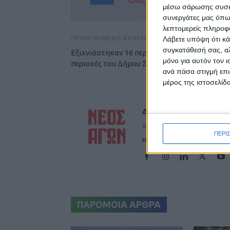
Όλες οι εξελίξεις στην περι
μέσω σάρωσης συσκευ
συνεργάτες μας όπω
λεπτομερείς πληροφορ
Λάβετε υπόψη ότι κά
ΠΡΟΗΓΟΥΜΕΝΟ ΑΡΘΡΟ
συγκατάθεσή σας, αλ
Εξιχνιάστηκαν 16 περιπτώσεις κλοπών σε
μόνο για αυτόν τον 
περιοχές του Δήμου Σοφάδων
ανά πάσα στιγμή επι
μέρος της ιστοσελίδα
Δημοσιογραφική Ομά
https://neosagon.gr
ΠΕΡΙ
Η Αρχαιότερη Καθημερινή Πρω
ΠΑΡΟΜΟΙΑ ΑΡΘΡΑ