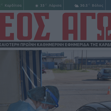
C
C
C
2
Καρδίτσα
33
Λάρισα
30.5
Βόλος
ΧΑΙΟΤΕΡΗ ΠΡΩΪΝΗ ΚΑΘΗΜΕΡΙΝΗ ΕΦΗΜΕΡΙΔΑ ΤΗΣ ΚΑΡΔ
ΝΕΟΣ
ΑΓΩΝ